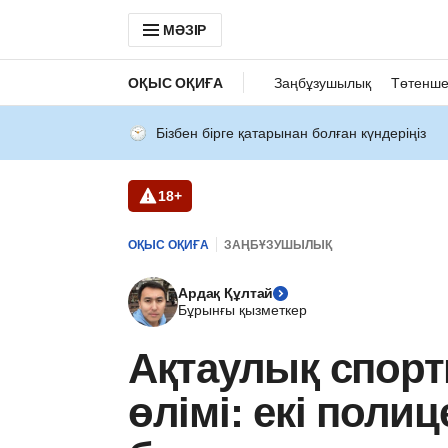
МӘЗІР
ОҚЫС ОҚИҒА
Заңбұзушылық
Төтенше
Бізбен бірге қатарынан болған күндеріңіз
18+
ОҚЫС ОҚИҒА
ЗАҢБҰЗУШЫЛЫҚ
Ардақ Құлтай
Бұрынғы қызметкер
Ақтаулық спор
өлімі: екі поли