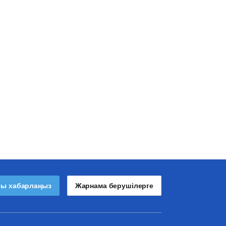
лы хабарлаңыз
Жарнама берушілерге