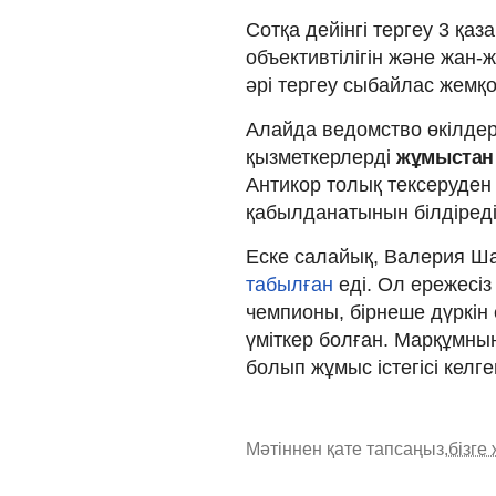
Сотқа дейінгі тергеу 3 қа
объективтілігін және жан
әрі тергеу сыбайлас жемқ
Алайда ведомство өкілдер
қызметкерлерді
жұмыстан 
Антикор толық тексеруден 
қабылданатынын білдіреді
Еске салайық, Валерия Ш
табылған
еді. Ол ережесіз
чемпионы, бірнеше дүркін е
үміткер болған. Марқұмны
болып жұмыс істегісі келге
Мәтіннен қате тапсаңыз,
бізге