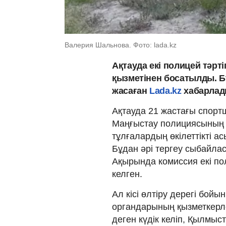
Валерия Шальнова. Фото: lada.kz
Ақтауда екі полицей тәр
қызметінен босатылды. Б
жасаған
Lada.kz
хабарлад
Ақтауда 21 жастағы спорт
Маңғыстау полициясының ө
тұлғалардың өкілеттікті а
Бұдан әрі тергеу сыбайла
Ақырында комиссия екі по
келген.
Ал кісі өлтіру дерегі бойы
органдарының қызметкерле
деген күдік келіп, Қылмыс