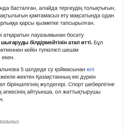
занда басталған, алайда тергеудің толықтығын,
-жақтылығын қамтамасыз ету мақсатында одан
орлыққа қарсы қызметке тапсырылған.
і атқаратын лауазымынан босату
шығаруды білдірмейтінін атап өтті.
Бұл
өткеннен кейін түпкілікті шешім
 екен.
альнова 5 шілдеде су қоймасынан
өлі
 жекпе-жектен Қазақстанның екі дүркін
л біріншілігінің жүлдегері. Спорт шеберлігіне
ң әпкесінің айтуынша, ол жаттықтырушы
н.
 жазыңыз