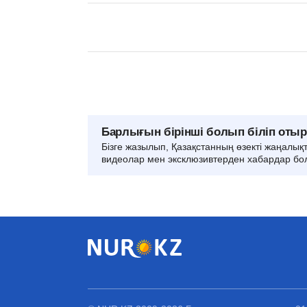
Барлығын бірінші болып біліп оты
Бізге жазылып, Қазақстанның өзекті жаңалық
видеолар мен эксклюзивтерден хабардар бо