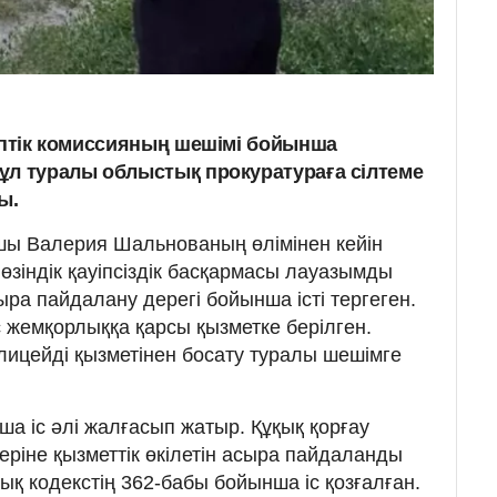
тіптік комиссияның шешімі бойынша
ұл туралы облыстық прокуратураға сілтеме
ы.
шы Валерия Шальнованың өлімінен кейін
зіндік қауіпсіздік басқармасы лауазымды
сыра пайдалану дерегі бойынша істі тергеген.
с жемқорлыққа қарсы қызметке берілген.
лицейді қызметінен босату туралы шешімге
нша іс әлі жалғасып жатыр. Құқық қорғау
ріне қызметтік өкілетін асыра пайдаланды
тық кодекстің 362-бабы бойынша іс қозғалған.