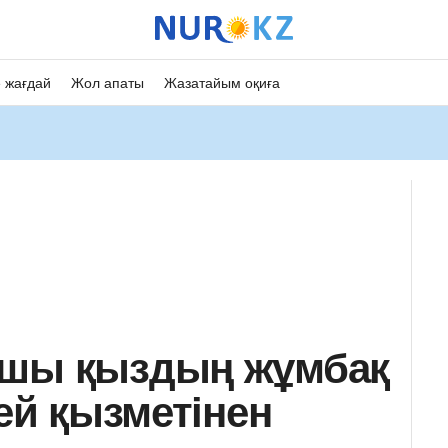
 жағдай
Жол апаты
Жазатайым оқиға
тшы қыздың жұмбақ
цей қызметінен