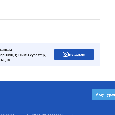
рыңыз
Instagram
тарынан, қызықты суреттер,
лыңыз.
Ақау тура