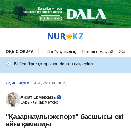
ОҚЫС ОҚИҒА
Заңбұзушылық
Төтенше жағдай
Жол а
Бізбен бірге қатарынан болған күндеріңіз
ОҚЫС ОҚИҒА
ЗАҢБҰЗУШЫЛЫҚ
Айзат Ермекқызы
Бұрынғы қызметкер
"Қазарнаулыэкспорт" басшысы екі
айға қамалды