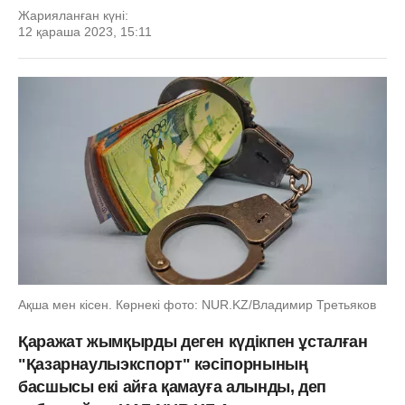
Жарияланған күні:
12 қараша 2023, 15:11
Ақша мен кісен. Көрнекі фото: NUR.KZ/Владимир Третьяков
Қаражат жымқырды деген күдікпен ұсталған
"Қазарнаулыэкспорт" кәсіпорнының
басшысы екі айға қамауға алынды, деп