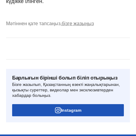
күдікке ілінген.
Мәтіннен қате тапсаңыз,
бізге жазыңыз
Барлығын бірінші болып біліп отырыңыз
Бізге жазылып, Қазақстанның өзекті жаңалықтарынан,
қызықты суреттер, видеолар мен эксклюзивтерден
хабардар болыңыз.
Instagram