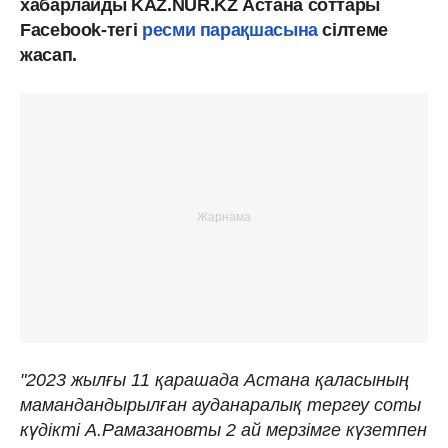
хабарлайды KAZ.NUR.KZ Астана соттары
Facebook-тегі
ресми парақшасына
сілтеме
жасап.
"2023 жылғы 11 қарашада Астана қаласының
мамандандырылған ауданаралық тергеу соты
күдікті А.Рамазановты 2 ай мерзімге күзетпен