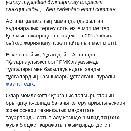
ұстау түріндегі бұлтартпау шарасын
санкциялады", - деп хабардар етті соттан.
Астана қаласының мамандандырылған
ауданаралық тергеу соты өзге мәліметтер
Қылмыстық-процестік кодекстің 201-бабына
сәйкес жариялануға жатпайтынын мәлім етті.
Еске салайық, бұған дейін Астанада
"Қазарнаулыэкспорт" РМК лауазымды
тұлғалары мен бақылауындағы заңды
тұлғалардың басшылары ұсталғаны туралы
жазған едік
.
Олар мемлекеттік қорғаныс тапсырыстарын
орындау аясында бағаны көтеру арқылы әскери
және әскери-техникалық мақсаттағы
тауарларды сатып алу кезінде
1 млрд теңгеге
жуық бюджет қаражатын жымқырды деген