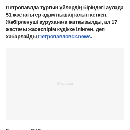
Петропавлда тұрғын үйлердің біріндегі аулада
51 жастағы ер адам пышақталып кеткен.
Жәбірленуші ауруханаға жатқызылды, ал 17
жастағы жасөспірім күдікке ілінген, деп
хабарлайды
Петропавловск.news
.