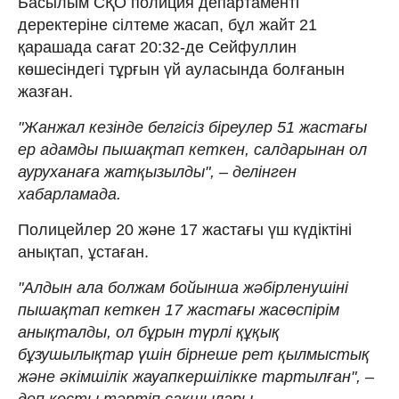
Басылым СҚО полиция департаменті
деректеріне сілтеме жасап, бұл жайт 21
қарашада сағат 20:32-де Сейфуллин
көшесіндегі тұрғын үй ауласында болғанын
жазған.
"Жанжал кезінде белгісіз біреулер 51 жастағы
ер адамды пышақтап кеткен, салдарынан ол
ауруханаға жатқызылды", – делінген
хабарламада.
Полицейлер 20 және 17 жастағы үш күдіктіні
анықтап, ұстаған.
"Алдын ала болжам бойынша жәбірленушіні
пышақтап кеткен 17 жастағы жасөспірім
анықталды, ол бұрын түрлі құқық
бұзушылықтар үшін бірнеше рет қылмыстық
және әкімшілік жауапкершілікке тартылған", –
деп қосты тәртіп сақшылары.