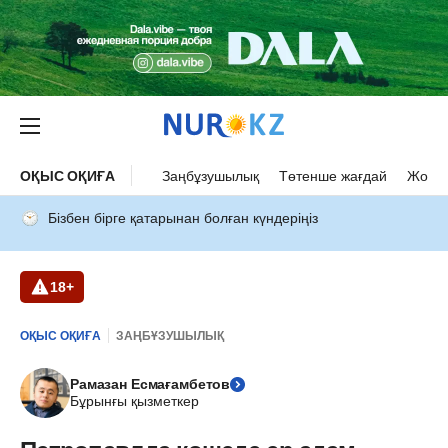
ОҚЫС ОҚИҒА
Заңбұзушылық
Төтенше жағдай
Жол а
Бізбен бірге қатарынан болған күндеріңіз
18+
ОҚЫС ОҚИҒА
ЗАҢБҰЗУШЫЛЫҚ
Рамазан Есмағамбетов
Бұрынғы қызметкер