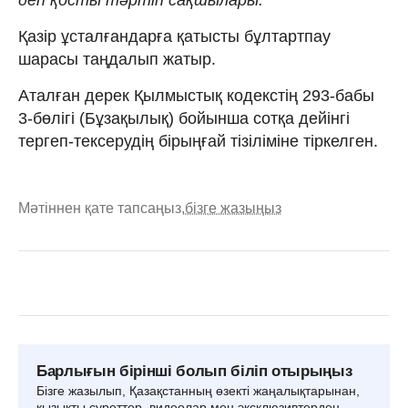
Қазір ұсталғандарға қатысты бұлтартпау
шарасы таңдалып жатыр.
Аталған дерек Қылмыстық кодекстің 293-бабы
3-бөлігі (Бұзақылық) бойынша сотқа дейінгі
тергеп-тексерудің бірыңғай тізіліміне тіркелген.
Мәтіннен қате тапсаңыз,
бізге жазыңыз
Барлығын бірінші болып біліп отырыңыз
Бізге жазылып, Қазақстанның өзекті жаңалықтарынан,
қызықты суреттер, видеолар мен эксклюзивтерден