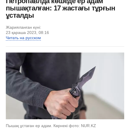
Петропавлда көшеде ер адам
пышақталған: 17 жастағы тұрғын
ұсталды
Жарияланған күні:
23 қараша 2023, 08:16
Читать на русском
Пышақ ұстаған ер адам. Көрнекі фото: NUR.KZ