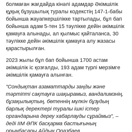
болмаған жағдайда кінәлі адамдар Әкімшілік
құқық бұзушылық туралы кодекстің 147-1-бабы
бойынша жауапкершілікке тартылады, бұл бап
бойынша адам 5-тен 15 тәулікке дейін әкімшілік
қамауға алынады, ал қылмыс қайталанса, 30
тәулікке дейін әкімшілік қамауға алу жазасы
қарастырылған.
2023 жылы бұл бап бойынша 1700 астам
әкімшілік іс қозғалды, 193 адам түрлі мерзімге
әкімшілік қамауға алынған.
"Сондықтан азаматтарды заңды және
тәртіпті сақтауға шақырамыз, вандалимзнің,
бұзақылықтың, бөтеннің мүлкін бұзудың
барлық деректері туралы ішкі істер
органдарына дереу хабарлауды сұраймыз", –
деді ІІМ ӘПК басқарма бастығының
орынбасары Айдын Оразбаев.