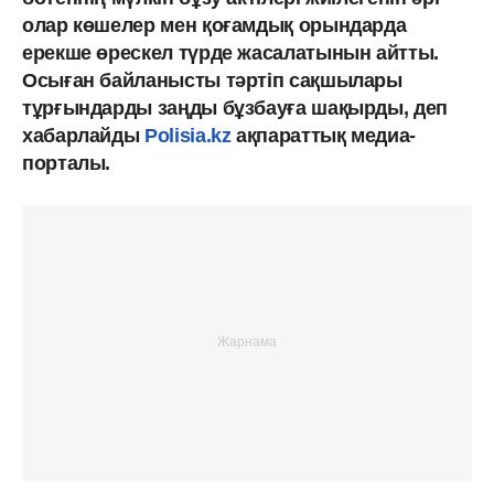
олар көшелер мен қоғамдық орындарда
ерекше өрескел түрде жасалатынын айтты.
Осыған байланысты тәртіп сақшылары
тұрғындарды заңды бұзбауға шақырды, деп
хабарлайды
Polisia.kz
ақпараттық медиа-
порталы.