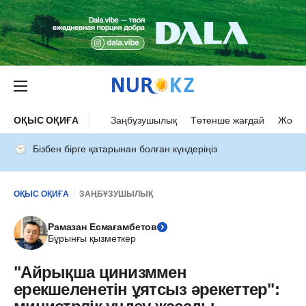
ОҚЫС ОҚИҒА
Заңбұзушылық
Төтенше жағдай
Жол а
Бізбен бірге қатарынан болған күндеріңіз
ОҚЫС ОҚИҒА
ЗАҢБҰЗУШЫЛЫҚ
Рамазан Есмағамбетов
Бұрынғы қызметкер
"Айрықша цинизммен
ерекшеленетін ұятсыз әрекеттер":