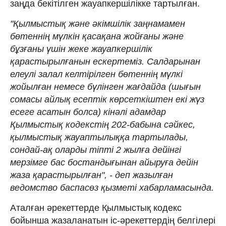
заңда бекітілген жауапкершілікке тартылған.
"Қылмыстық және әкімшілік заңнамамен
бөтеннің мүлкін қасақана жойғаны және
бұзғаны үшін жеке жауапкершілік
қарастырылғанын ескертеміз. Салдарынан
елеулі залал келтірілген бөтеннің мүлкі
жойылған немесе бүлінген жағдайда (шығын
сомасы айлық есептік көрсеткіштен екі жүз
есеге асатын болса) кінәлі адамдар
Қылмыстық кодекстің 202-бабына сәйкес,
қылмыстық жауаптылыққа тартылады,
сондай-ақ оларды тіпті 2 жылға дейінгі
мерзімге бас бостандығынан айыруға дейін
жаза қарастырылған", - деп жазылған
ведомство баспасөз қызметі хабарламасында.
Аталған әрекеттерде Қылмыстық кодекс
бойынша жазаланатын іс-әрекеттердің белгілері