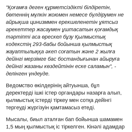
"Қоғамға деген құрметсіздікті білдіретін,
бөтеннің мүлкін жоюмен немесе бүлдірумен не
айрықша цинизммен ерекшеленетін ұятсыз
әрекеттер жасаумен ұштасатын қоғамдық
тәртіпті аса өрескел бұзу Қылмыстық
кодекстің 293-бабы бойынша қылмыстық
жауаптылыққа әкеп соғатын және 2 жылға
дейінгі мерзімге бас бостандығынан айыруға
дейінгі жазаны көздейтінін еске саламын", -
делінген үндеуде.
Ведомство өкілдерінің айтуынша, бұл
деректерді ішкі істер органдары назарға алып,
қылмыстық істерді тіркеу мен сотқа дейінгі
тергеуді жүргізуін қамтамасыз етеді.
Мысалы, биыл аталған бап бойынша шамамен
1,5 мың қылмыстық іс тіркелген. Кінәлі адамдар