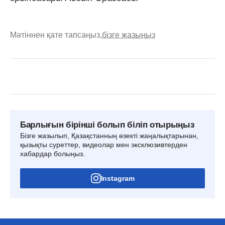
Мәтіннен қате тапсаңыз,
бізге жазыңыз
Барлығын бірінші болып біліп отырыңыз
Бізге жазылып, Қазақстанның өзекті жаңалықтарынан,
қызықты суреттер, видеолар мен эксклюзивтерден
хабардар болыңыз.
Instagram