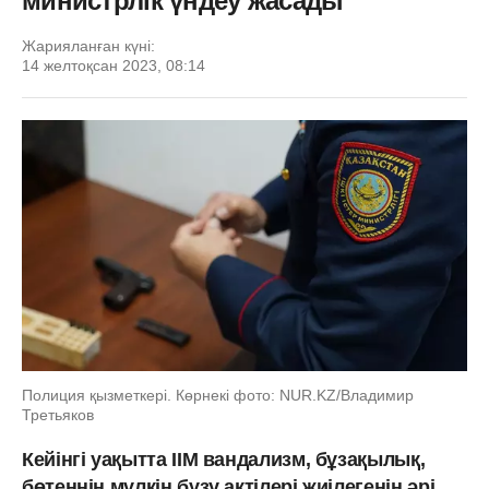
министрлік үндеу жасады
Жарияланған күні:
14 желтоқсан 2023, 08:14
Полиция қызметкері. Көрнекі фото: NUR.KZ/Владимир
Третьяков
Кейінгі уақытта ІІМ вандализм, бұзақылық,
бөтеннің мүлкін бұзу актілері жиілегенін әрі