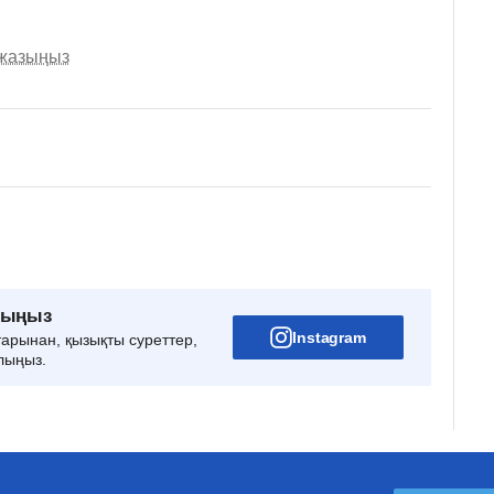
 жазыңыз
рыңыз
Instagram
тарынан, қызықты суреттер,
лыңыз.