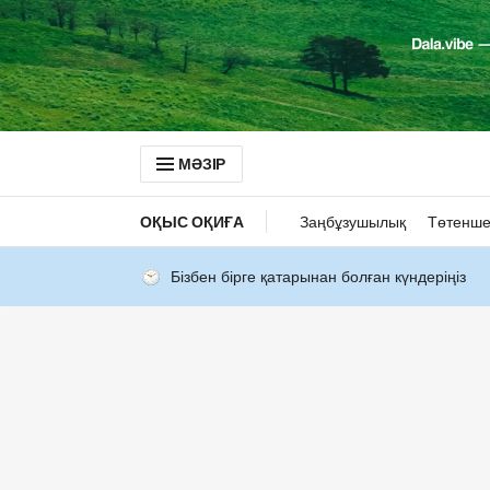
МӘЗІР
ОҚЫС ОҚИҒА
Заңбұзушылық
Төтенше
Бізбен бірге қатарынан болған күндеріңіз