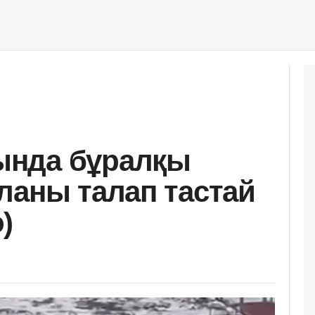
нда бұралқы
ланы талап тастай
)