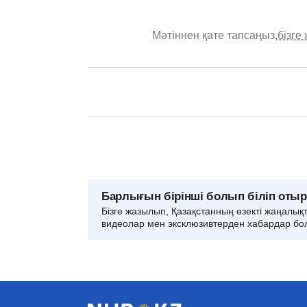
Мәтіннен қате тапсаңыз,
бізге
Барлығын бірінші болып біліп оты
Бізге жазылып, Қазақстанның өзекті жаңалық
видеолар мен эксклюзивтерден хабардар бо