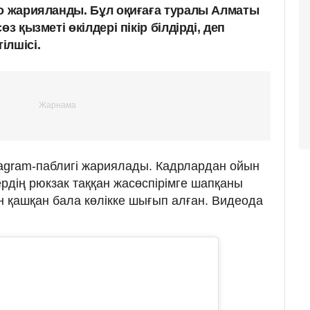
ео жарияланды. Бұл оқиғаға туралы Алматы
з қызметі өкілдері пікір білдірді, деп
ілшісі.
agram-паблигі жариялады. Кадрлардан ойын
рдің рюкзак таққан жасөспірімге шапқаны
ен қашқан бала көлікке шығып алған. Видеода