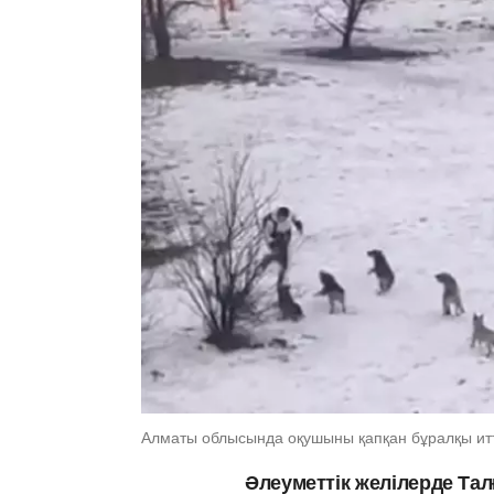
Алматы облысында оқушыны қапқан бұралқы итте
Әлеуметтік желілерде Та