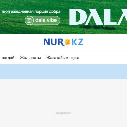
 жағдай
Жол апаты
Жазатайым оқиға