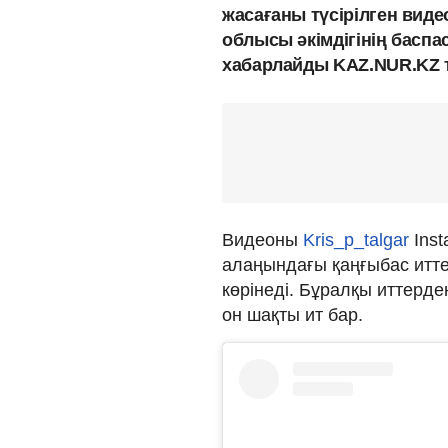
жасағаны түсірілген вид
облысы әкімдігінің баспасө
хабарлайды KAZ.NUR.KZ т
Видеоны
Kris_p_talgar
Inst
алаңындағы қаңғыбас итте
көрінеді. Бұралқы иттерд
он шақты ит бар.