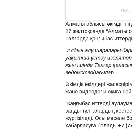
Публи
Алматы облысы әкімдігінің
27 желтоқсанда "Алматы 
Талғарда қаңғыбас иттерд
"Алдын алу шаралары ба
уақытша ұстау изоляторы
жыл ішінде Талғар қаласын
ведомстводағылар.
Әкімдік өкілдері жасөспір
және видеодағы оқиға бой
"Қаңғыбас иттерді аулаум
заңды тұлғалардың кестесі
жүргізіледі. Осы мәселе 
хабарласуға болады
+7 (7