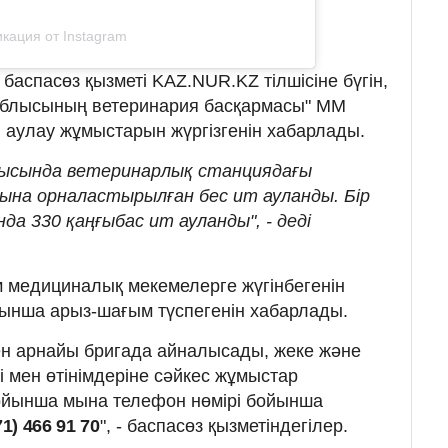
кация от Instagram
 баспасөз қызметі KAZ.NUR.KZ тілшісіне бүгін,
облысының ветеринария басқармасы" ММ
і аулау жұмыстарын жүргізгенін хабарлады.
рысында ветеринарлық станциядағы
на орналастырылған бес ит ауланды. Бір
да 330 қаңғыбас ит ауланды", - деді
ім медициналық мекемелерге жүгінбегенін
ынша арыз-шағым түспегенін хабарлады.
ен арнайы бригада айналысады, жеке және
 мен өтінімдеріне сәйкес жұмыстар
бойынша мына телефон нөмірі бойынша
71) 466 91 70
", - баспасөз қызметіндегілер.