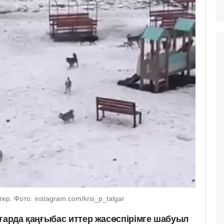
р. Фото: instagram.com/kris_p_talgar
лғарда қаңғыбас иттер жасөспірімге шабуыл