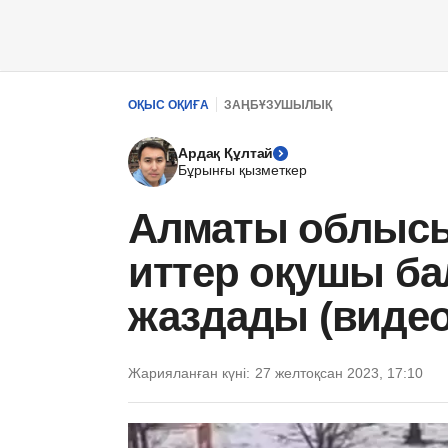
ОҚЫС ОҚИҒА
ЗАҢБҰЗУШЫЛЫҚ
Ардақ Құлтай
Бұрынғы қызметкер
Алматы облысы
иттер оқушы ба
жаздады (видео
Жарияланған күні:
27 желтоқсан 2023, 17:10