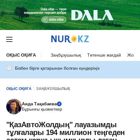
ОҚЫС ОҚИҒА
Заңбұзушылық
Төтенше жағдай
Жол а
Бізбен бірге қатарынан болған күндеріңіз
ОҚЫС ОҚИҒА
ЗАҢБҰЗУШЫЛЫҚ
Аида Тақабаева
Бұрынғы қызметкер
"ҚазАвтоЖолдың" лауазымды
тұлғалары 194 миллион теңгеден