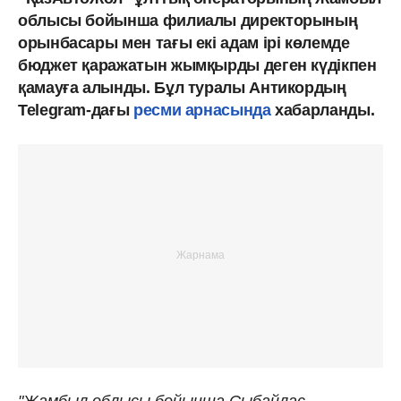
облысы бойынша филиалы директорының
орынбасары мен тағы екі адам ірі көлемде
бюджет қаражатын жымқырды деген күдікпен
қамауға алынды. Бұл туралы Антикордың
Telegram-дағы
ресми арнасында
хабарланды.
"Жамбыл облысы бойынша Сыбайлас