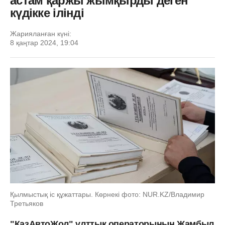
астам қаржы жымқырды деген
күдікке ілінді
Жарияланған күні:
8 қаңтар 2024, 19:04
Қылмыстық іс құжаттары. Көрнекі фото: NUR.KZ/Владимир
Третьяков
"ҚазАвтоЖол" ұлттық операторының Жамбыл