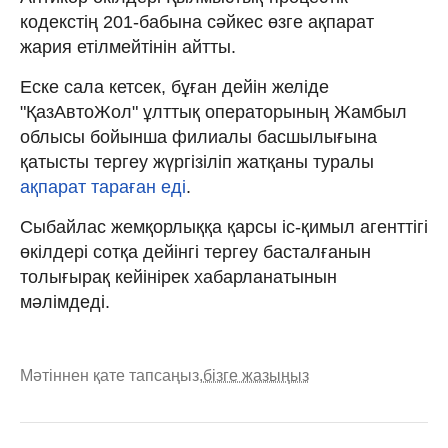
кодекстің 201-бабына сәйкес өзге ақпарат
жария етілмейтінін айтты.
Еске сала кетсек, бұған дейін желіде
"ҚазАвтоЖол" ұлттық операторының Жамбыл
облысы бойынша филиалы басшылығына
қатысты тергеу жүргізіліп жатқаны туралы
ақпарат тараған еді
.
Сыбайлас жемқорлыққа қарсы іс-қимыл агенттігі
өкілдері сотқа дейінгі тергеу басталғанын
толығырақ кейінірек хабарланатынын
мәлімдеді.
Мәтіннен қате тапсаңыз,
бізге жазыңыз