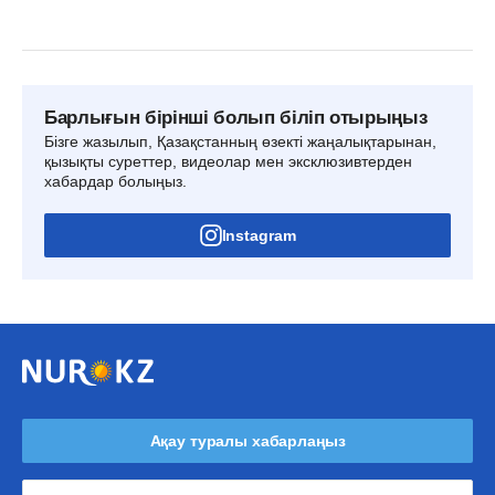
Барлығын бірінші болып біліп отырыңыз
Бізге жазылып, Қазақстанның өзекті жаңалықтарынан,
қызықты суреттер, видеолар мен эксклюзивтерден
хабардар болыңыз.
Instagram
Ақау туралы хабарлаңыз