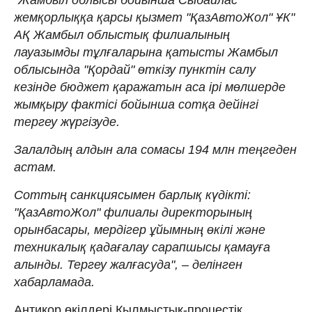
жемқорлыққа қарсы қызмет "ҚазАвтоЖол" ҰК"
АҚ Жамбыл облыстық филиалының
лауазымды тұлғаларына қатысты Жамбыл
облысында "Қордай" өткізу пунктін салу
кезінде бюджет қаражатын аса ірі мөлшерде
жымқыру фактісі бойынша сотқа дейінгі
тергеу жүргізуде.
Залалдың алдын ала сомасы 194 млн теңгеден
астам.
Соттың санкциясымен барлық күдікті:
"ҚазАвтоЖол" филиалы директорының
орынбасары, мердігер ұйымның өкілі және
техникалық қадағалау сарапшысы қамауға
алынды. Тергеу жалғасуда", – делінген
хабарламада.
Антикор өкілдері Қылмыстық-процестік