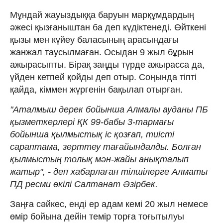
Мұндай жауыздыққа баруын марқұмдардың
әжесі қызғаныштан ба деп күдіктенеді. Өйткені
қызы мен күйеу баласының арасындағы
жанжал таусылмаған. Осыдан 9 жыл бұрын
ажырасыпты. Бірақ заңды түрде ажырасса да,
үйден кетпей қойды деп отыр. Соңында тіпті
қайда, кіммен жүргенін бақылап отырған.
"Аталмыш дерек бойынша Алмалы ауданы ПБ
қызметкерлері ҚК 99-бабы 3-тармағы
бойынша қылмыстық іс қозғап, тиісті
сараптама, зерттеу тағайындалды. Болған
қылмыстың толық мән-жайы анықталып
жатыр", - деп хабарлаған тілшілерге Алматы
ПД ресми өкілі Салтанат Әзірбек.
Заңға сәйкес, енді ер адам кемі 20 жыл немесе
өмір бойына дейін темір торға тоғытылуы