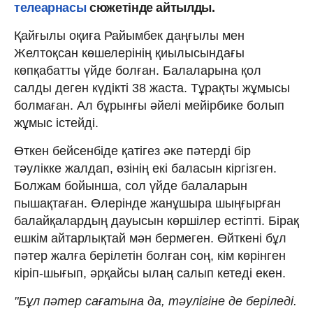
телеарнасы
сюжетінде айтылды.
Қайғылы оқиға Райымбек даңғылы мен
Желтоқсан көшелерінің қиылысындағы
көпқабатты үйде болған. Балаларына қол
салды деген күдікті 38 жаста. Тұрақты жұмысы
болмаған. Ал бұрынғы әйелі мейірбике болып
жұмыс істейді.
Өткен бейсенбіде қатігез әке пәтерді бір
тәулікке жалдап, өзінің екі баласын кіргізген.
Болжам бойынша, сол үйде балаларын
пышақтаған. Өлерінде жанұшыра шыңғырған
балайқалардың дауысын көршілер естіпті. Бірақ
ешкім айтарлықтай мән бермеген. Өйткені бұл
пәтер жалға берілетін болған соң, кім көрінген
кіріп-шығып, әрқайсы ылаң салып кетеді екен.
"Бұл пәтер сағатына да, тәулігіне де беріледі.