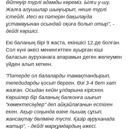
Әйтеуір түрлі адамды көреміз. Ылғи у-шу.
Жалға алушылар шыңғырып, неше түрлі
істейді. Иесі өз пәтерін бақылауда
ұстамауынан осындай оқиға болып отыр", -
дейді көршісі.
Екі баланың бірі 9 жаста, екіншісі 12-де болған.
Сол күні әкесі менингитпен ауырған кіші
баласын ауруханаға апарамын деген желеумен
үйден алып кеткен.
"Пәтерде ол балаларды тамақтандырып,
теледидарды қосып берген. Өзі 3-4 бет хат
жазған. Осыдан кейін ұлдарына кіріскен.
Көршілер бір баланың балконға шығып
"көмектесіңдер" деп айқайлағанын естіген
екен. Ақыр соңында өзіне пышақ сұғып,
жансақтау бөліміне түсті. Қазір ауруханада
жатыр", - дейді марқұмдардың әжесі.