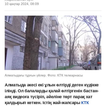
10 қаңтар 2024, 08:09
Алматыдағы тұрғын үйлер. Фото: КТК телеарнасы
Алматыда әкесі екі ұлын өлтірді деген күдікке
ілінді. Ол балаларды қалай өлтіргенін бастан-
аяқ видеоға түсіріп, әйеліне төрт парақ хат
қалдырып кеткен. Істің жай-жапсары
КТК