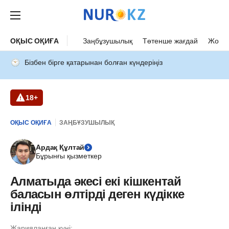
ОҚЫС ОҚИҒА
Заңбұзушылық
Төтенше жағдай
Жол а
Бізбен бірге қатарынан болған күндеріңіз
18+
ОҚЫС ОҚИҒА
ЗАҢБҰЗУШЫЛЫҚ
Ардақ Құлтай
Бұрынғы қызметкер
Алматыда әкесі екі кішкентай
баласын өлтірді деген күдікке
ілінді
Жарияланған күні: