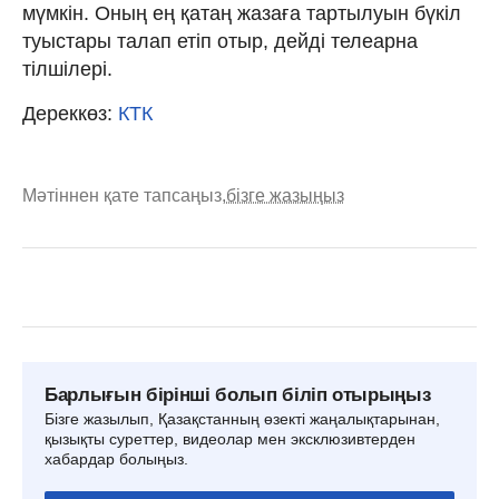
мүмкін. Оның ең қатаң жазаға тартылуын бүкіл
туыстары талап етіп отыр, дейді телеарна
тілшілері.
Дереккөз:
КТК
Мәтіннен қате тапсаңыз,
бізге жазыңыз
Барлығын бірінші болып біліп отырыңыз
Бізге жазылып, Қазақстанның өзекті жаңалықтарынан,
қызықты суреттер, видеолар мен эксклюзивтерден
хабардар болыңыз.