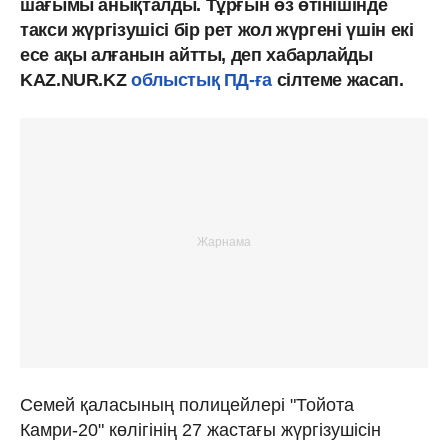
шағымы анықталды. Тұрғын өз өтінішінде
такси жүргізушісі бір рет жол жүргені үшін екі
есе ақы алғанын айтты, деп хабарлайды
KAZ.NUR.KZ
облыстық ПД-ға
сілтеме жасап.
Семей қаласының полицейлері "Тойота
Камри-20" көлігінің 27 жастағы жүргізушісін