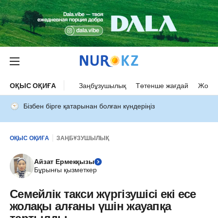
ОҚЫС ОҚИҒА
Заңбұзушылық
Төтенше жағдай
Жол а
Бізбен бірге қатарынан болған күндеріңіз
ОҚЫС ОҚИҒА
ЗАҢБҰЗУШЫЛЫҚ
Айзат Ермекқызы
Бұрынғы қызметкер
Семейлік такси жүргізушісі екі есе
жолақы алғаны үшін жауапқа