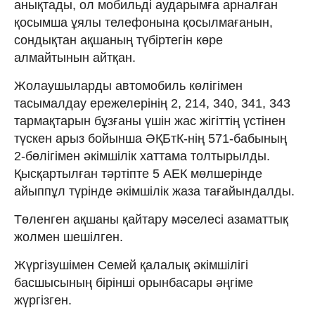
анықтады, ол мобильді аударымға арналған
қосымша ұялы телефонына қосылмағанын,
сондықтан ақшаның түбіртегін көре
алмайтынын айтқан.
Жолаушыларды автомобиль көлігімен
тасымалдау ережелерінің 2, 214, 340, 341, 343
тармақтарын бұзғаны үшін жас жігіттің үстінен
түскен арыз бойынша ӘҚБтК-нің 571-бабының
2-бөлігімен әкімшілік хаттама толтырылды.
Қысқартылған тәртіпте 5 АЕК мөлшерінде
айыппұл түрінде әкімшілік жаза тағайындалды.
Төленген ақшаны қайтару мәселесі азаматтық
жолмен шешілген.
Жүргізушімен Семей қалалық әкімшілігі
басшысының бірінші орынбасары әңгіме
жүргізген.