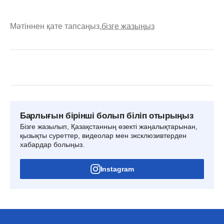
Мәтіннен қате тапсаңыз,
бізге жазыңыз
Барлығын бірінші болып біліп отырыңыз
Бізге жазылып, Қазақстанның өзекті жаңалықтарынан,
қызықты суреттер, видеолар мен эксклюзивтерден
хабардар болыңыз.
Instagram