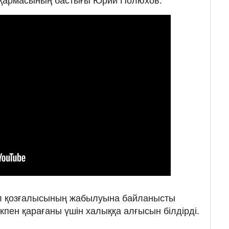
сқармасының бастығы Юрий Полюхов.
л қозғалысының жабылуына байланысты
ікпен қарағаны үшін халыққа алғысын білдірді.