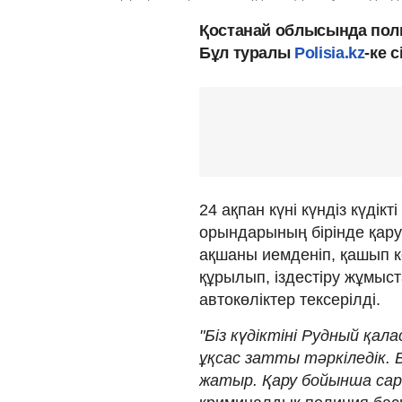
Қостанай облысында поли
Бұл туралы
Polisia.kz
-ке 
24 ақпан күні күндіз күді
орындарының бірінде қар
ақшаны иемденіп, қашып к
құрылып, іздестіру жұмы
автокөліктер тексерілді.
"Біз күдіктіні Рудный қа
ұқсас затты тәркіледік. 
жатыр. Қару бойынша са