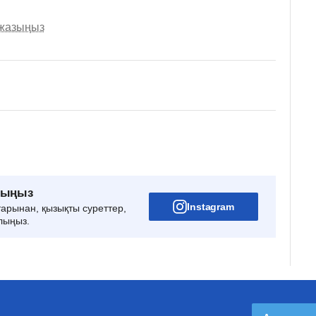
 жазыңыз
рыңыз
Instagram
тарынан, қызықты суреттер,
лыңыз.