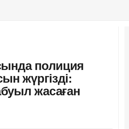
сында полиция
ын жүргізді:
буыл жасаған