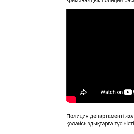
криминалдық полиция ба
Полиция департаменті жо
қолайсыздықтарға түсініст