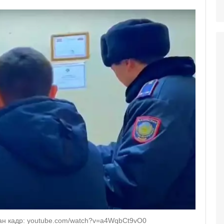
дан кадр: youtube.com/watch?v=a4WqbCt9vO0