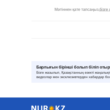
Мәтіннен қате тапсаңыз,
бізге
Барлығын бірінші болып біліп оты
Бізге жазылып, Қазақстанның өзекті жаңалық
видеолар мен эксклюзивтерден хабардар бо