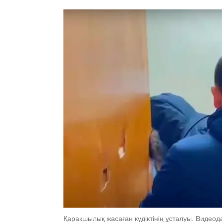
Қарақшылық жасаған күдіктінің ұсталуы. Видео