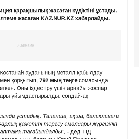
ция қарақшылық жасаған күдіктіні ұстады.
сілтеме жасаған KAZ.NUR.KZ хабарлайды.
кті Қостанай ауданының металл қабылдау
умен қорқытып,
792 мың теңге
сомасында
еткен. Оны іздестіру үшін арнайы жоспар
стары ұйымдастырылды, сондай-ақ
ласында ұстадық. Тапанша, ақша, балаклаваға
Барлық қажетті тергеу амалдары жүргізіліп
раптама тағайындалды",
- деді ПД