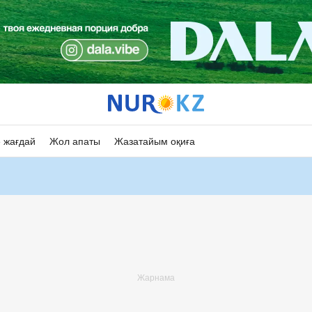
 жағдай
Жол апаты
Жазатайым оқиға