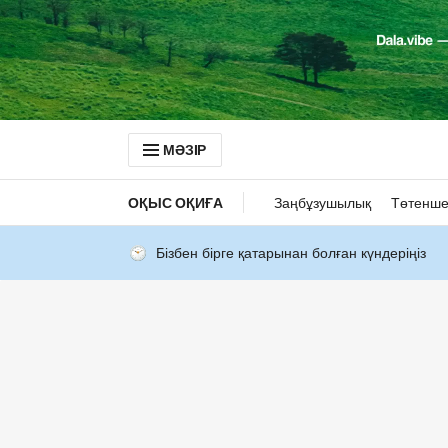
МӘЗІР
ОҚЫС ОҚИҒА
Заңбұзушылық
Төтенше
Бізбен бірге қатарынан болған күндеріңіз