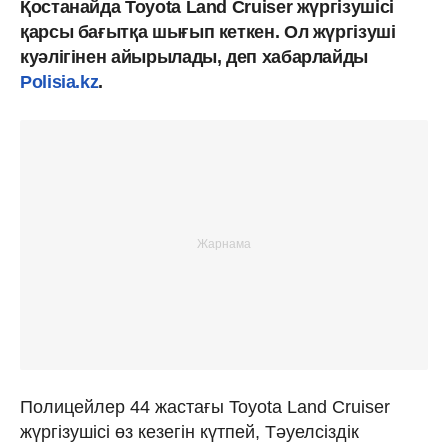
Қостанайда Toyota Land Cruiser жүргізушісі
қарсы бағытқа шығып кеткен. Ол жүргізуші
куәлігінен айырылады, деп хабарлайды
Polisia.kz
.
Полицейлер 44 жастағы Toyota Land Cruiser
жүргізушісі өз кезегін күтпей, Тәуелсіздік