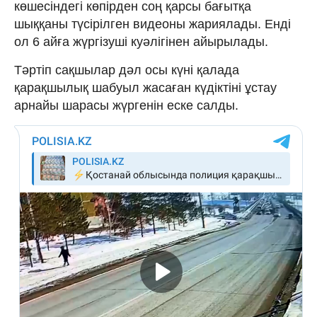
көшесіндегі көпірден соң қарсы бағытқа
шыққаны түсірілген видеоны жариялады. Енді
ол 6 айға жүргізуші куәлігінен айырылады.
Тәртіп сақшылар дәл осы күні қалада
қарақшылық шабуыл жасаған күдіктіні ұстау
арнайы шарасы жүргенін еске салды.