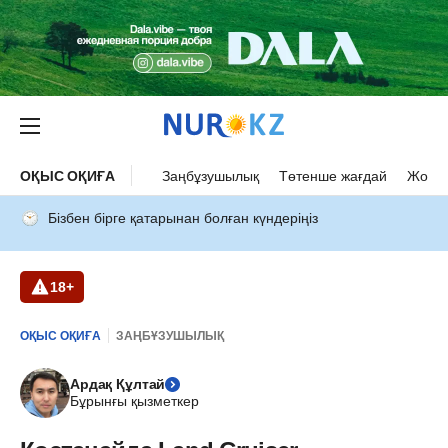
ОҚЫС ОҚИҒА
Заңбұзушылық
Төтенше жағдай
Жол а
Бізбен бірге қатарынан болған күндеріңіз
18+
ОҚЫС ОҚИҒА
ЗАҢБҰЗУШЫЛЫҚ
Ардақ Құлтай
Бұрынғы қызметкер