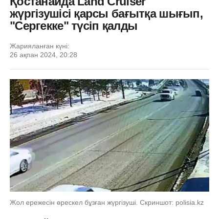
Қостанайда Land Cruiser
жүргізушісі қарсы бағытқа шығып,
"Сергекке" түсіп қалды
Жарияланған күні:
26 ақпан 2024, 20:28
Жол ережесін өрескел бұзған жүргізуші. Скриншот: polisia.kz