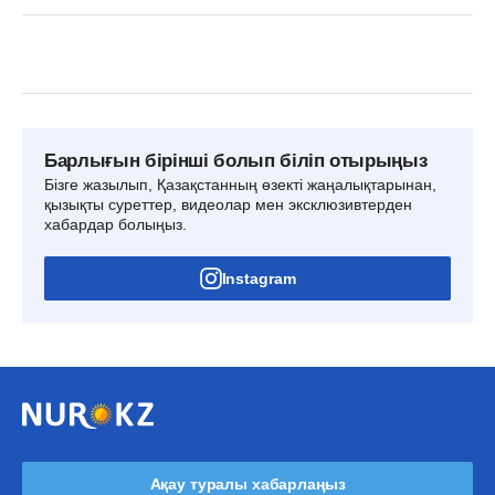
Барлығын бірінші болып біліп отырыңыз
Бізге жазылып, Қазақстанның өзекті жаңалықтарынан,
қызықты суреттер, видеолар мен эксклюзивтерден
хабардар болыңыз.
Instagram
Ақау туралы хабарлаңыз