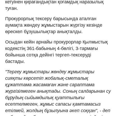
кетуінен қирағандықтан қоғамдық наразылық
туған.
Прокурорлық тексеру барысында аталған
аумақта жөндеу жұмыстарын жүргізу кезінде
өрескел бұзушылықтар анықталды.
Осыдан кейін арнайы прокурорлар Қылмыстық
кодекстің 361-бабының 4-бөлігі, 3-тармағы
бойынша сотқа дейінгі тергеп-тексеруді
бастады.
"Тергеу жұмыстары жөндеу жұмыстары
сияқты көрсетіп жобалық-сметалық
құжаттама жасамаған және сараптама
жүргізілмеген анықтады. Соның салдарынан су
бұрудың сыйымдылық қуаттылығы
есептелмеген, жұмыс сапасы қамтамасыз
етілмей, жолдың бұзылуына әкеп соққан", - деп