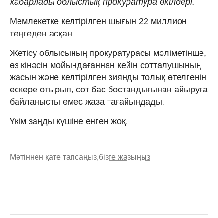
хабарлады облыстық прокуратура өкілдері.
Мемлекетке келтірілген шығын 22 миллион
теңгеден асқан.
Жетісу облысының прокуратурасы мәліметінше,
өз кінәсін мойындағаннан кейін сотталушының
жасын және келтірілген зиянды толық өтелгенін
ескере отырып, сот бас бостандығынан айыруға
байланысты емес жаза тағайындады.
Үкім заңды күшіне енген жоқ.
Мәтіннен қате тапсаңыз,
бізге жазыңыз