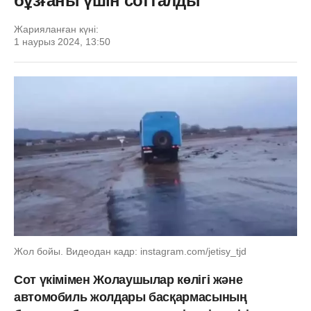
бұзғаны үшін сотталды
Жарияланған күні:
1 наурыз 2024, 13:50
Жол бойы. Видеодан кадр: instagram.com/jetisy_tjd
Сот үкімімен Жолаушылар көлігі және
автомобиль жолдары басқармасының