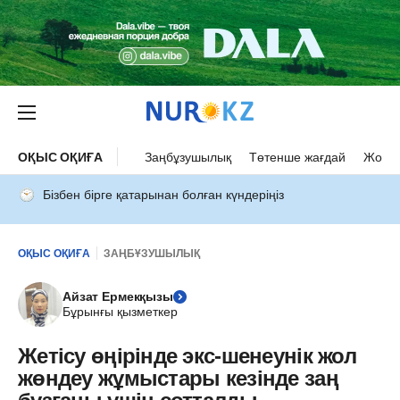
ОҚЫС ОҚИҒА
Заңбұзушылық
Төтенше жағдай
Жол а
Бізбен бірге қатарынан болған күндеріңіз
ОҚЫС ОҚИҒА
ЗАҢБҰЗУШЫЛЫҚ
Айзат Ермекқызы
Бұрынғы қызметкер
Жетісу өңірінде экс-шенеунік жол
жөндеу жұмыстары кезінде заң