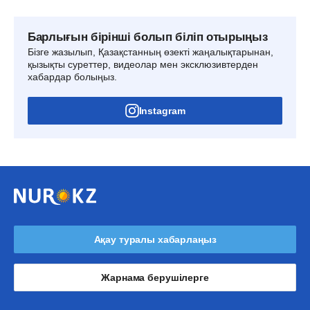
Барлығын бірінші болып біліп отырыңыз
Бізге жазылып, Қазақстанның өзекті жаңалықтарынан,
қызықты суреттер, видеолар мен эксклюзивтерден
хабардар болыңыз.
Instagram
Ақау туралы хабарлаңыз
Жарнама берушілерге