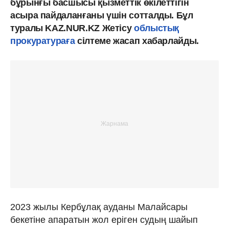
бұрынғы басшысы қызметтік өкілеттігін
асыра пайдаланғаны үшін сотталды. Бұл
туралы KAZ.NUR.KZ Жетісу
облыстық
прокуратураға
сілтеме жасап хабарлайды.
2023 жылы Кербұлақ ауданы Малайсары
бекетіне апаратын жол еріген судың шайып