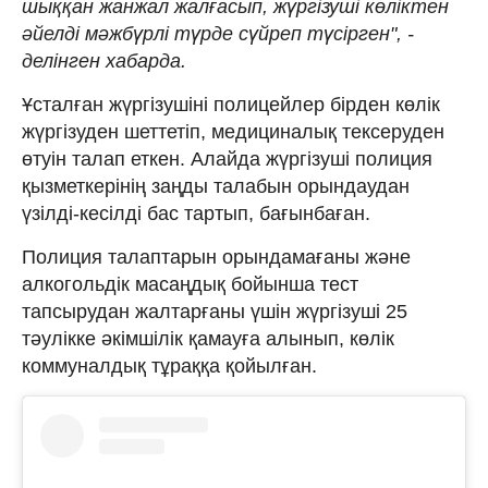
шыққан жанжал жалғасып, жүргізуші көліктен
әйелді мәжбүрлі түрде сүйреп түсірген", -
делінген хабарда.
Ұсталған жүргізушіні полицейлер бірден көлік
жүргізуден шеттетіп, медициналық тексеруден
өтуін талап еткен. Алайда жүргізуші полиция
қызметкерінің заңды талабын орындаудан
үзілді-кесілді бас тартып, бағынбаған.
Полиция талаптарын орындамағаны және
алкогольдік масаңдық бойынша тест
тапсырудан жалтарғаны үшін жүргізуші 25
тәулікке әкімшілік қамауға алынып, көлік
коммуналдық тұраққа қойылған.