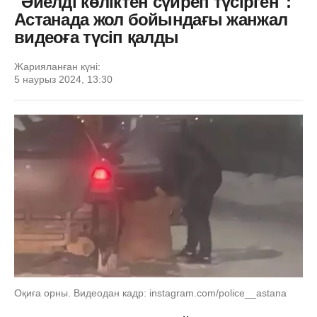
"Әйелді көліктен сүйреп түсірген":
Астанада жол бойындағы жанжал
видеоға түсіп қалды
Жарияланған күні:
5 наурыз 2024, 13:30
Оқиға орны. Видеодан кадр: instagram.com/police__astana