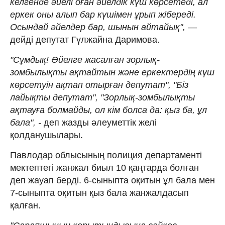
келгенде әйелі оған әйелдік күш көрсетеді, ал
еркек оны алып бар күшімен ұрып жібереді.
Осындай әйелдер бар, шынын айтайық",
—
дейді депутат Гүлжайна Даримова.
"Сұмдық! Әйелге жасалған зорлық-
зомбылықты ақтайтын және еркектердің күш
көрсетуін ақтап отырған депутат", "Біз
лайықты депутат", "Зорлық-зомбылықты
ақтауға болмайды, ол кім болса да: қыз ба, ұл
бала", -
деп жазды әлеуметтік желі
қолданушылары.
Павлодар облысының полиция департаменті
мектептегі жанжал биыл 10 қаңтарда болған
деп жауап берді. 6-сыныпта оқитын ұл бала мен
7-сыныпта оқитын қыз бала жанжалдасып
қалған.