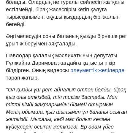
болады. Олардың не туралы сөйлесіп жатқаны
естілмейді, бірақ жасөспірім кетіп қалуға
тырысқанымен, оқушы қыздардың бірі жолын
бөгейді.
Әңгімелесудің соңы баланың қызды бірнеше рет
ұрып жіберуімен аяқталады.
Павлодар қалалық мәслихатының депутаты
Гүлжайна Даримова жағдайға қатысты пікір
білдірген. Оның видеосы
әлеуметтік желілерде
тарап жатыр.
"Ол қызды үш рет айналып өтпек болды, бірақ
қыз оны өткізбей, тіл тигізе бастады. Мен
тіпті кімді жақтарымды білмей отырмын.
Менің ойымша, қыз шынымен ұл баланы осыған
жеткізді. Мысалы, көбі мас болып келген
күйеулерін осыған жеткізеді. Ер адам үйге