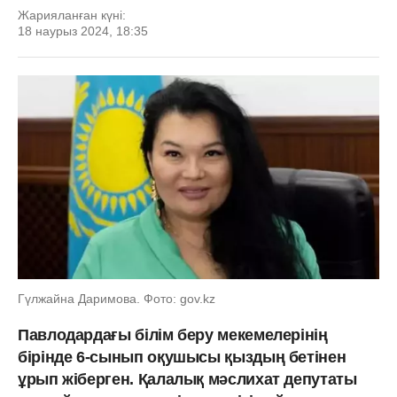
Жарияланған күні:
18 наурыз 2024, 18:35
Гүлжайна Даримова. Фото: gov.kz
Павлодардағы білім беру мекемелерінің
бірінде 6-сынып оқушысы қыздың бетінен
ұрып жіберген. Қалалық мәслихат депутаты