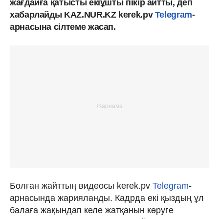
жағдайға қатысты екіұшты пікір айтты, деп
хабарлайды KAZ.NUR.KZ kerek.pv
Telegram
-
арнасына сілтеме жасап.
Болған жайттың видеосы kerek.pv
Telegram
-
арнасында жарияланды. Кадрда екі қыздың ұл
балаға жақындап келе жатқанын көруге