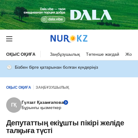
ОҚЫС ОҚИҒА
Заңбұзушылық
Төтенше жағдай
Жол а
Бізбен бірге қатарынан болған күндеріңіз
ОҚЫС ОҚИҒА
ЗАҢБҰЗУШЫЛЫҚ
Гүлзат Қазанғапова
ГҚ
Бұрынғы қызметкер
Депутаттың екіұшты пікірі желіде
талқыға түсті