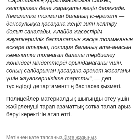
"Сарапшының қорытындысына сәйкес,
келтірілген дене жарақаты жеңіл дәрежеде.
Кәмелетке толмаған баланың іс-әрекеті
—
денсаулыққа қасақана жеңіл зиян келтіру
болып саналады. Алайда жасөспірім
жауапкершілік басталатын жасқа толмағанын
ескере отырып, полиция баланың ата-анасын
кәмелетке толмаған баланы тәрбиелеу
жөніндегі міндеттерді орындамағаны үшін,
соның салдарынан қасақана әрекет жасағаны
үшін жауапкершілікке тартты"
, — деп
түсіндірді департаменттің баспасөз қызметі.
Полицейлер материалдық шығынды өтеу үшін
жәбірленуші тарап азаматтық сотқа талап арыз
беруі керектігін атап өтті.
Мәтіннен қате тапсаңыз,
бізге жазыңыз