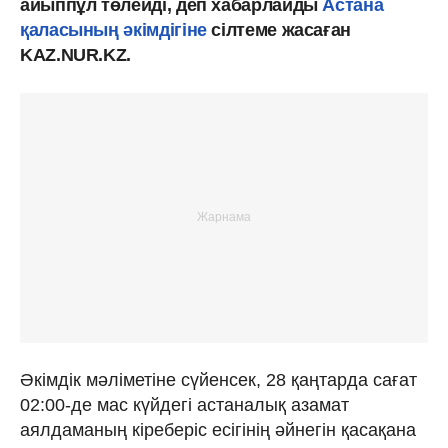
айыппұл төлейді, деп хабарлайды
Астана
қаласының әкімдігіне
сілтеме жасаған
KAZ.NUR.KZ.
Әкімдік мәліметіне сүйенсек, 28 қаңтарда сағат
02:00-де мас күйдегі астаналық азамат
аялдаманың кіреберіс есігінің әйнегін қасақана