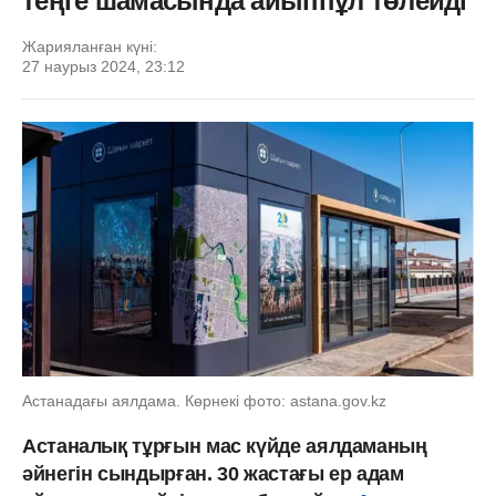
теңге шамасында айыппұл төлейді
Жарияланған күні:
27 наурыз 2024, 23:12
Астанадағы аялдама. Көрнекі фото: astana.gov.kz
Астаналық тұрғын мас күйде аялдаманың
әйнегін сындырған. 30 жастағы ер адам