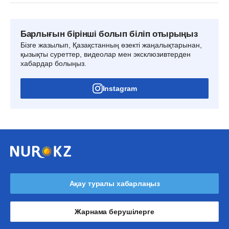
Барлығын бірінші болып біліп отырыңыз
Бізге жазылып, Қазақстанның өзекті жаңалықтарынан,
қызықты суреттер, видеолар мен эксклюзивтерден
хабардар болыңыз.
Instagram
Ақау туралы хабарлаңыз
Жарнама берушілерге