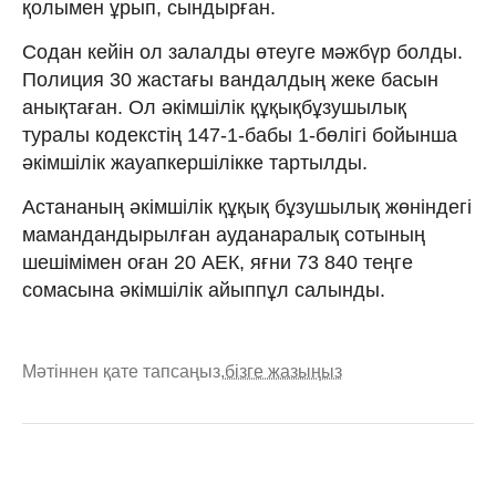
қолымен ұрып, сындырған.
Cодан кейін ол залалды өтеуге мәжбүр болды.
Полиция 30 жастағы вандалдың жеке басын
анықтаған. Ол әкімшілік құқықбұзушылық
туралы кодекстің 147-1-бабы 1-бөлігі бойынша
әкімшілік жауапкершілікке тартылды.
Астананың әкімшілік құқық бұзушылық жөніндегі
мамандандырылған ауданаралық сотының
шешімімен оған 20 АЕК, яғни 73 840 теңге
сомасына әкімшілік айыппұл салынды.
Мәтіннен қате тапсаңыз,
бізге жазыңыз