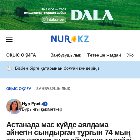
ОҚЫС ОҚИҒА
Заңбұзушылық
Төтенше жағдай
Жол а
Бізбен бірге қатарынан болған күндеріңіз
ОҚЫС ОҚИҒА
ЗАҢБҰЗУШЫЛЫҚ
Нұр Еркін
Бұрынғы қызметкер
Астанада мас күйде аялдама
әйнегін сындырған тұрғын 74 мың