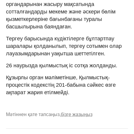
органдарынан жасыру мақсатында
сотталғандарды мекеме және әскери бөлім
қызметкерлеріне бағынбағаны туралы
басшылырына баяндаған.
Тергеу барысында күдіктілерге бұлтартпау
шаралары қолданылып, тергеу сотымен олар
лауазымдарынан уақытша шеттетілген.
26 наурызда қылмыстық іс сотқа жолданды.
Құзырлы орган мәліметінше, Қылмыстық-
процестік кодекстің 201-бабына сәйкес өзге
ақпарат жария етілмейді.
Мәтіннен қате тапсаңыз,
бізге жазыңыз