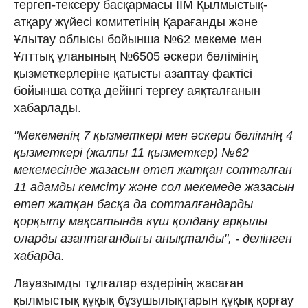
тергеп-тексеру басқармасы ІІМ Қылмыстық-
атқару жүйесі комитетінің Қарағанды және
Ұлытау облысы бойынша №62 мекеме мен
Ұлттық ұланының №6505 әскери бөлімінің
қызметкерлеріне қатысты азаптау фактісі
бойынша сотқа дейінгі тергеу аяқталғанын
хабарлады.
"Мекеменің 7 қызметкері мен әскери бөлімнің 4
қызметкері (жалпы 11 қызметкер) №62
мекемесінде жазасын өтеп жатқан сотталған
11 адамды кемсіту және сол мекемеде жазасын
өтеп жатқан басқа да сотталғандарды
қорқыту мақсатында күш қолдану арқылы
оларды азаптағандығы анықталды", - делінген
хабарда.
Лауазымды тұлғалар өздерінің жасаған
қылмыстық құқық бұзушылықтарын құқық қорғау