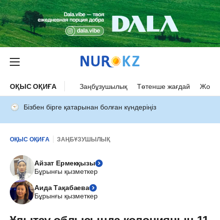
ОҚЫС ОҚИҒА
Заңбұзушылық
Төтенше жағдай
Жол а
Бізбен бірге қатарынан болған күндеріңіз
ОҚЫС ОҚИҒА
ЗАҢБҰЗУШЫЛЫҚ
Айзат Ермекқызы
Бұрынғы қызметкер
Аида Тақабаева
Бұрынғы қызметкер