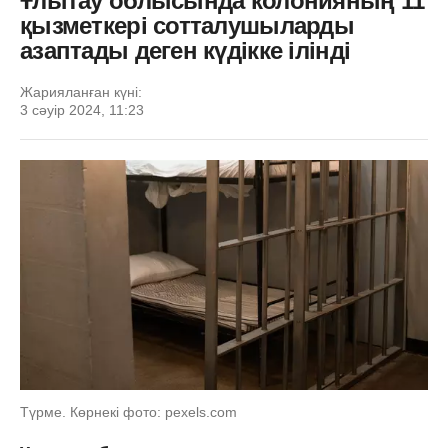
Ұлытау облысында колонияның 11
қызметкері сотталушыларды
азаптады деген күдікке ілінді
Жарияланған күні:
3 сәуір 2024, 11:23
Түрме. Көрнекі фото: pexels.com