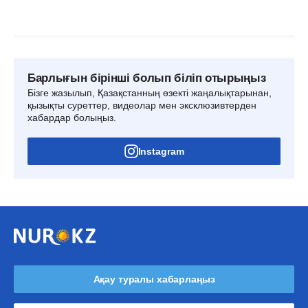
Барлығын бірінші болып біліп отырыңыз
Бізге жазылып, Қазақстанның өзекті жаңалықтарынан,
қызықты суреттер, видеолар мен эксклюзивтерден
хабардар болыңыз.
Instagram
Ақау туралы хабарлаңыз