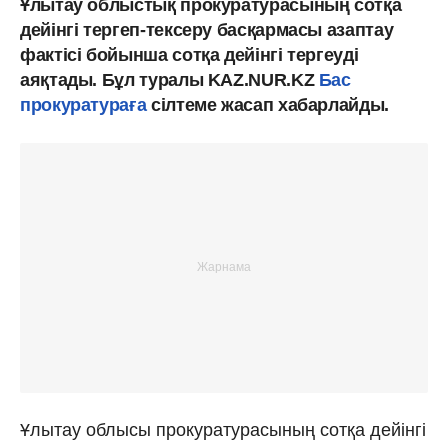
Ұлытау облыстық прокуратурасының сотқа
дейінгі тергеп-тексеру басқармасы азаптау
фактісі бойынша сотқа дейінгі тергеуді
аяқтады. Бұл туралы KAZ.NUR.KZ
Бас
прокуратураға
сілтеме жасап хабарлайды.
Ұлытау облысы прокуратурасының сотқа дейінгі