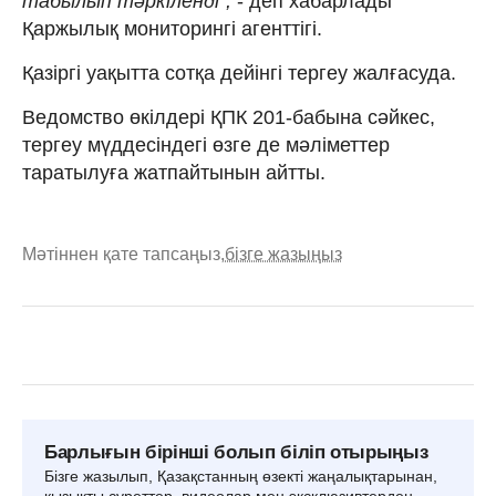
табылып тәркіленді",
- деп хабарлады
Қаржылық мониторингі агенттігі.
Қазіргі уақытта сотқа дейінгі тергеу жалғасуда.
Ведомство өкілдері ҚПК 201-бабына сәйкес,
тергеу мүддесіндегі өзге де мәліметтер
таратылуға жатпайтынын айтты.
Мәтіннен қате тапсаңыз,
бізге жазыңыз
Барлығын бірінші болып біліп отырыңыз
Бізге жазылып, Қазақстанның өзекті жаңалықтарынан,
қызықты суреттер, видеолар мен эксклюзивтерден