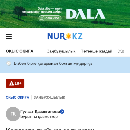
ОҚЫС ОҚИҒА
Заңбұзушылық
Төтенше жағдай
Жол а
Бізбен бірге қатарынан болған күндеріңіз
18+
ОҚЫС ОҚИҒА
ЗАҢБҰЗУШЫЛЫҚ
Гүлзат Қазанғапова
ГҚ
Бұрынғы қызметкер