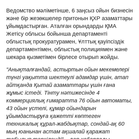
Ведомство мәліметінше, 6 заңсыз ойын бизнесін
және бір жезөкшелер притонын ҚХР азаматтары
ұйымдастырған. Аталған орындарды ҚМА
Жетісу облысы бойынша департаменті
облыстық прокуратурамен, Ұлттық қауіпсіздік
департаментімен, облыстық полициямен және
шекара қызметімен бірлесе отырып жойды.
"Анықталғандай, астыртын ойын мекемелері
түнгі уақытта шектеулі адамдар үшін, атап
айтқанда Қытай азаматтары үшін ғана
жұмыс істеді. Тінту нәтижесінде 4
коммерциялық ғимаратта 76 ойын автоматы,
43 ойын үстелі, құмар ойындарын
ұйымдастыруға қажетті көптеген
техникалық құрал-жабдықтар, сондай-ақ 60
мың юаньнан астам ақшалай қаражат