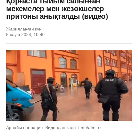
Қорғаста тыйым салынған
мекемелер мен жезөкшелер
притоны анықталды (видео)
Жарияланған күні:
5 сәуір 2024, 10:40
Арнайы операция. Видеодан кадр: t.me/afm_rk