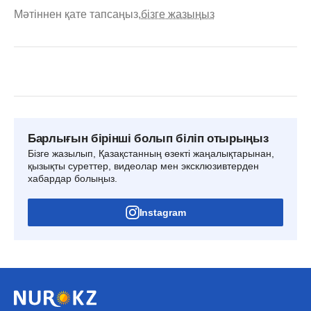
Мәтіннен қате тапсаңыз,
бізге жазыңыз
Барлығын бірінші болып біліп отырыңыз
Бізге жазылып, Қазақстанның өзекті жаңалықтарынан,
қызықты суреттер, видеолар мен эксклюзивтерден
хабардар болыңыз.
Instagram