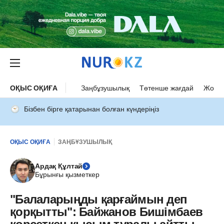
ОҚЫС ОҚИҒА
Заңбұзушылық
Төтенше жағдай
Жол а
Бізбен бірге қатарынан болған күндеріңіз
ОҚЫС ОҚИҒА
ЗАҢБҰЗУШЫЛЫҚ
Ардақ Құлтай
Бұрынғы қызметкер
"Балаларыңды қарғаймын деп
қорқытты": Байжанов Бишімбаев