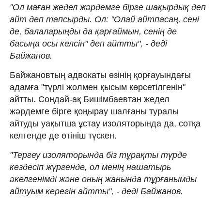
"Ол маған жедел жәрдемге бірге шақырдық деп
айт деп тапсырды. Ол: "Олай айтпасаң, сені
де, балаларыңды да қарғаймын, сенің де
басыңа осы келсін" деп айтты", - деді
Байжанов.
Байжановтың адвокаты өзінің қорғауындағы
адамға "түрлі жолмен қысым көрсетілгенін"
айтты. Сондай-ақ Бишімбаевтан жедел
жәрдемге бірге қоңырау шалғаны туралы
айтуды уақытша ұстау изоляторында да, сотқа
келгенде де өтініш түскен.
"Тергеу изоляторында біз тұрақты түрде
кездесіп жүргенде, ол менің нашатырь
әкелгенімді және оның жанында тұрғанымды
айтуым керегін айтты", - деді Байжанов.