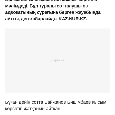
мәлімдеді. Бұл туралы сотталушы өз
адвокатының сұрағына берген жауабында
айтты, деп хабарлайды KAZ.NUR.KZ.
Бұған дейін сотта Байжанов Бишімбаев қысым
көрсетіп жатқанын айтқан.