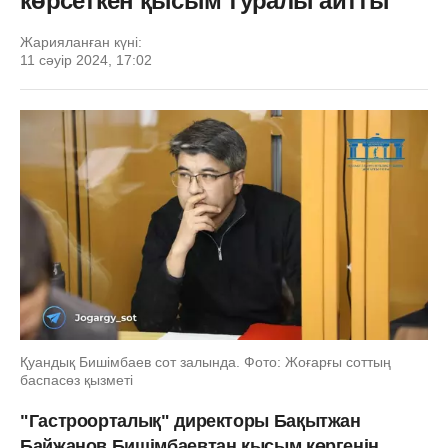
көрсеткен қысым туралы айтты
Жарияланған күні:
11 сәуір 2024, 17:02
Қуандық Бишімбаев сот залында. Фото: Жоғарғы соттың
баспасөз қызметі
"Гастроорталық" директоры Бақытжан
Байжанов Бишімбаевтан қысым көргенін