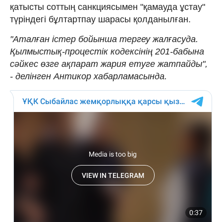
қатысты соттың санкциясымен "қамауда ұстау"
түріндегі бұлтартпау шарасы қолданылған.
"Аталған істер бойынша тергеу жалғасуда.
Қылмыстық-процестік кодексінің 201-бабына
сәйкес өзге ақпарат жария етуге жатпайды",
- делінген Антикор хабарламасында.