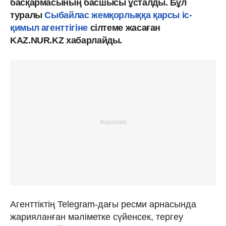
басқармасының басшысы ұсталды. Бұл
туралы
Сыбайлас жемқорлыққа қарсы іс-
қимыл агенттігіне
сілтеме жасаған
KAZ.NUR.KZ хабарлайды.
Агенттіктің Telegram-дағы ресми арнасында
жарияланған мәліметке сүйенсек, тергеу