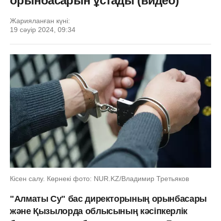
орынбасарын ұстады (видео)
Жарияланған күні:
19 сәуір 2024, 09:34
Кісен салу. Көрнекі фото: NUR.KZ/Владимир Третьяков
"Алматы Су" бас директорының орынбасары
және Қызылорда облысының кәсіпкерлік