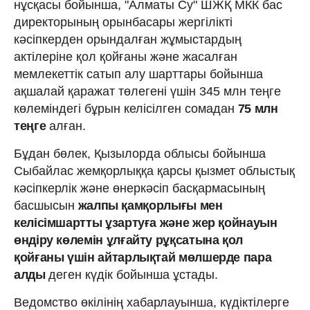
нұсқасы бойынша, "Алматы Су" ШЖҚ МКК бас
директорының орынбасары жергілікті
кәсіпкерден орындалған жұмыстардың
актілеріне қол қойғаны және жасалған
мемлекеттік сатып алу шарттары бойынша
ақшалай қаражат төлегені үшін
345 млн теңге
көлеміндегі бұрын келісілген сомадан
75 млн
теңге
алған.
Бұдан бөлек, Қызылорда облысы бойынша
Сыбайлас жемқорлыққа қарсы қызмет облыстық
кәсіпкерлік және өнеркәсіп басқармасының
басшысын
жалпы қамқорлығы мен
келісімшартты ұзартуға және жер қойнауын
өндіру көлемін ұлғайту рұқсатына қол
қойғаны үшін айтарлықтай мөлшерде пара
алды
деген күдік бойынша ұстады.
Ведомство өкілінің хабарлауынша, күдіктілерге