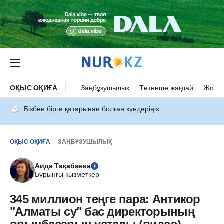
ОҚЫС ОҚИҒА
Заңбұзушылық
Төтенше жағдай
Жол а
Бізбен бірге қатарынан болған күндеріңіз
ОҚЫС ОҚИҒА
ЗАҢБҰЗУШЫЛЫҚ
Аида Тақабаева
Бұрынғы қызметкер
345 миллион теңге пара: Антикор
"Алматы су" бас директорының