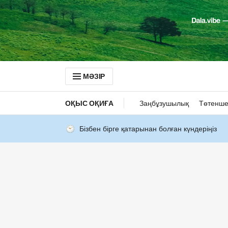
МӘЗІР
ОҚЫС ОҚИҒА
Заңбұзушылық
Төтенше
Бізбен бірге қатарынан болған күндеріңіз