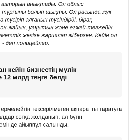
а авторын анықтады. Ол облыс
 тұрғыны болып шықты. Ол расында жүк
түсіріп алғанын түсіндірді, бірақ
ән-жайын, уақытын және егжей-тегжейін
меттік желіге жариялап жіберген. Кейін ол
 - деп полицейлер.
н кейін бизнестің мүлік
12 млрд теңге бөлді
итермелейтін тексерілмеген ақпаратты таратуға
лдар сотқа жолданып, ал бүгін
лемінде айыппұл салынды.