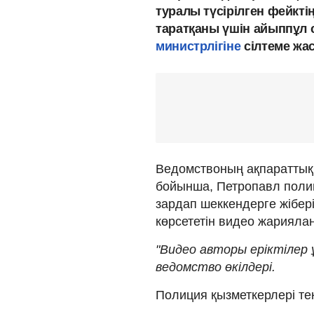
туралы түсірілген фейкті
таратқаны үшін айыппұл
министрлігіне
сілтеме жа
Ведомствоның ақпараттық
бойынша, Петропавл полиц
зардап шеккендерге жібері
көрсететін видео жариялан
"Видео авторы еріктілер 
ведомство өкілдері.
Полиция қызметкерлері тек