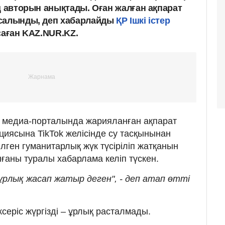
ң авторын анықтады. Оған жалған ақпарат
 салынды, деп хабарлайды
ҚР Ішкі істер
саған KAZ.NUR.KZ.
 медиа-порталында жарияланған ақпарат
иясына TikTok желісінде су тасқынынан
лген гуманитарлық жүк түсіріліп жатқанын
ғаны туралы хабарлама келіп түскен.
ұрлық жасап жатыр деген", - деп атап өтті
серіс жүргізді – ұрлық расталмады.