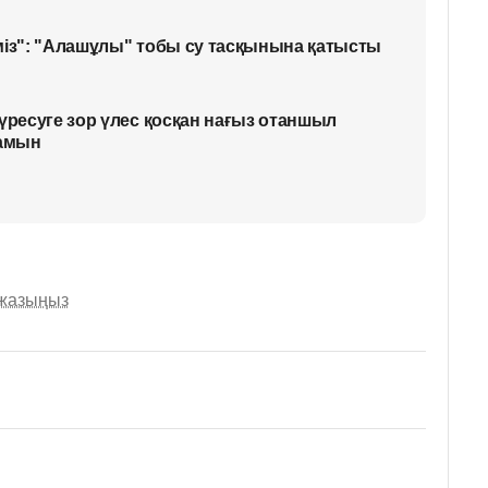
міз": "Алашұлы" тобы су тасқынына қатысты
үресуге зор үлес қосқан нағыз отаншыл
замын
 жазыңыз