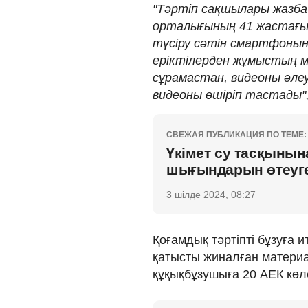
"Тәртіп сақшылары жазб
орталығының 41 жастағы
түсіру сәтін смартфонына 
еріктілерден жұмыстың м
сұрамастан, видеоны әлеу
видеоны өшіріп тастады",
СВЕЖАЯ ПУБЛИКАЦИЯ ПО ТЕМЕ:
Үкімет су тасқынына
шығындарын өтеуге 
3 шілде 2024, 08:27
Қоғамдық тәртіпті бұзуға 
қатысты жиналған материа
құқықбұзушыға 20 АЕК кө