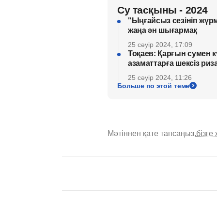
Су тасқыны - 2024
"Ыңғайсыз сезініп жүр
жаңа ән шығармақ
25 сәуір 2024, 17:09
Тоқаев: Қарғын сумен к
азаматтарға шексіз ри
25 сәуір 2024, 11:26
Больше по этой теме
Мәтіннен қате тапсаңыз,
бізге