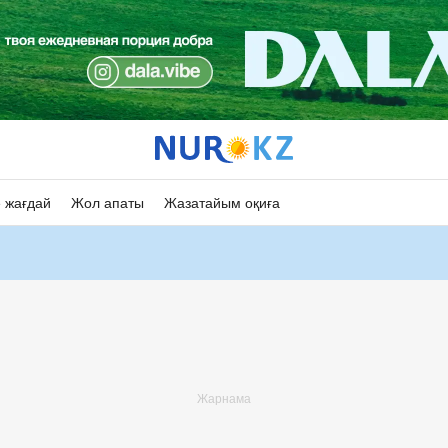
 жағдай
Жол апаты
Жазатайым оқиға