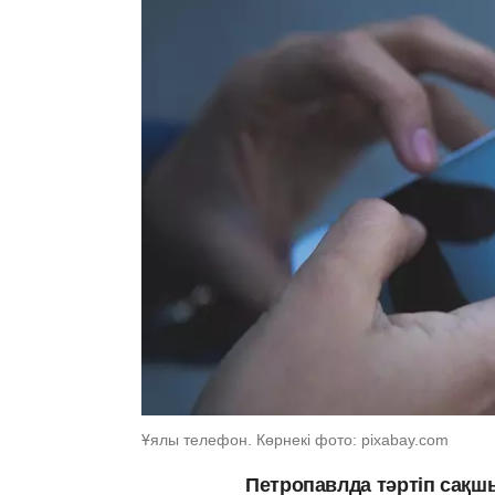
Ұялы телефон. Көрнекі фото: pixabay.com
Петропавлда тәртіп сақшы