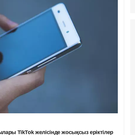
лары TikTok желісінде жосықсыз еріктілер