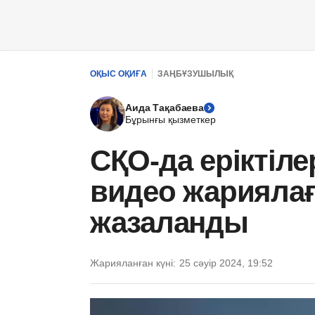
ОҚЫС ОҚИҒА
ЗАҢБҰЗУШЫЛЫҚ
Аида Тақабаева
Бұрынғы қызметкер
СҚО-да еріктіл
видео жариялағ
жазаланды
Жарияланған күні:
25 сәуір 2024, 19:52