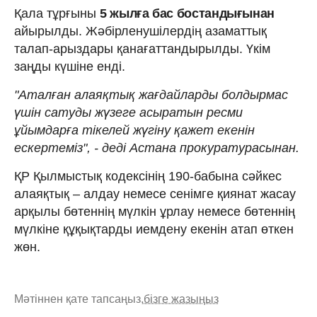
Қала тұрғыны
5 жылға бас бостандығынан
айырылды. Жәбірленушілердің азаматтық
талап-арыздары қанағаттандырылды. Үкім
заңды күшіне енді.
"Аталған алаяқтық жағдайларды болдырмас
үшін сатуды жүзеге асыратын ресми
ұйымдарға тікелей жүгіну қажет екенін
ескертеміз", - деді Астана прокуратурасынан.
ҚР Қылмыстық кодексінің 190-бабына сәйкес
алаяқтық – алдау немесе сенімге қиянат жасау
арқылы бөтеннің мүлкін ұрлау немесе бөтеннің
мүлкіне құқықтарды иемдену екенін атап өткен
жөн.
Мәтіннен қате тапсаңыз,
бізге жазыңыз