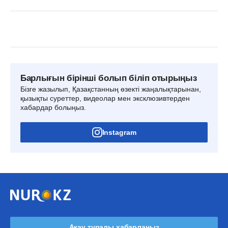
Барлығын бірінші болып біліп отырыңыз
Бізге жазылып, Қазақстанның өзекті жаңалықтарынан,
қызықты суреттер, видеолар мен эксклюзивтерден
хабардар болыңыз.
Instagram
Ақау туралы хабарлаңыз