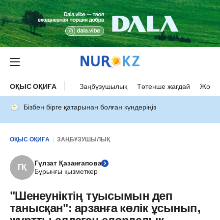
ОҚЫС ОҚИҒА
Заңбұзушылық
Төтенше жағдай
Жол а
Бізбен бірге қатарынан болған күндеріңіз
ОҚЫС ОҚИҒА
ЗАҢБҰЗУШЫЛЫҚ
Гүлзат Қазанғапова
ГҚ
Бұрынғы қызметкер
"Шенеуніктің туысымын деп
танысқан": арзанға көлік ұсынып,