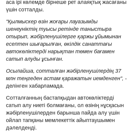
аса ірі көлемде бірнеше рет алаяқтық жасағаны
үшін сотталды.
"Қылмыскер өзін жоғары лауазымды
шенеуніктің туысы ретінде таныстыра
отырып, жәбірленушілерге қаржы ұйымынан
есептен шығарылған, өкілдік санаттағы
автокөліктерді нарықтан төмен бағамен
сатып алуды ұсынған.
Осылайша, сотталған жәбірленушілердің 37
млн теңгеден астам қаражатын иемденген",
-
делінген хабарламада.
Сотталғанның бастапқыдан автокөліктерді
сатып алу ниеті болмағаны, ол өзінің нұсқасын
жәбірленушілерден барынша пайда алу үшін
ойлап тапқаны мемлекеттік айыптаушымен
дәлелденді.