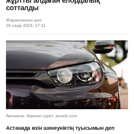
жұртты алдаған елордалық
сотталды
Жарияланған күні:
26 сәуір 2024, 17:11
Автокөлік. Көрнекі сурет: pexels.com
Астанада өзін шенеуніктің туысымын деп