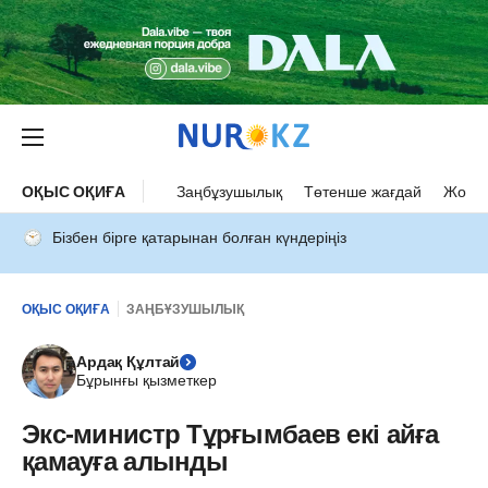
ОҚЫС ОҚИҒА
Заңбұзушылық
Төтенше жағдай
Жол а
Бізбен бірге қатарынан болған күндеріңіз
ОҚЫС ОҚИҒА
ЗАҢБҰЗУШЫЛЫҚ
Ардақ Құлтай
Бұрынғы қызметкер
Экс-министр Тұрғымбаев екі айға
қамауға алынды