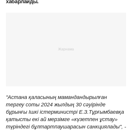
хабарлайды.
"Астана қаласының мамандандырылған
тергеу соты 2024 жылдың 30 сәуірінде
бұрынғы Ішкі істерминистрі Е.З.Тұрғымбаевқа
қатысты екі ай мерзімге «күзетпен ұстау»
түріндегі бұлтартпаушарасын санкциялады", -