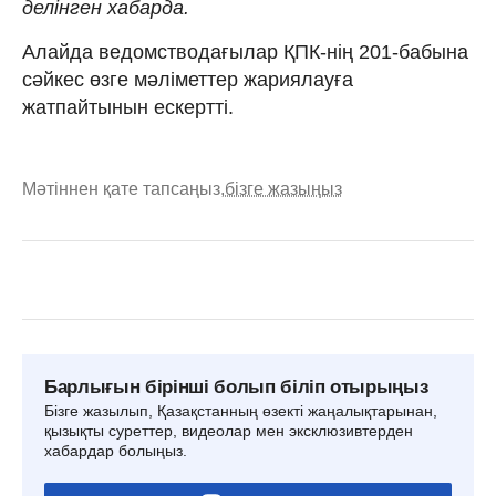
делінген хабарда.
Алайда ведомстводағылар ҚПК-нің 201-бабына
сәйкес өзге мәліметтер жариялауға
жатпайтынын ескертті.
Мәтіннен қате тапсаңыз,
бізге жазыңыз
Барлығын бірінші болып біліп отырыңыз
Бізге жазылып, Қазақстанның өзекті жаңалықтарынан,
қызықты суреттер, видеолар мен эксклюзивтерден
хабардар болыңыз.