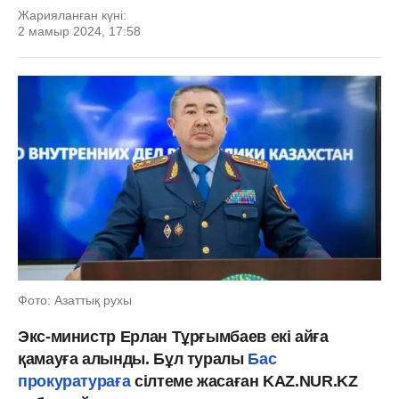
Жарияланған күні:
2 мамыр 2024, 17:58
Фото: Азаттық рухы
Экс-министр Ерлан Тұрғымбаев екі айға
қамауға алынды. Бұл туралы
Бас
прокуратураға
сілтеме жасаған KAZ.NUR.KZ