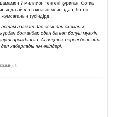
шамамен 7 миллион теңгені құраған. Сотқа
рысында әйел өз кінәсін мойындап, бөтен
 жұмсағанын түсіндірді.
 астам азамат дәл осындай схеманы
 құрбан болғандар одан да көп болуы мүмкін.
ленуші арызданған. Алаяқтық дерегі бойынша
 деп хабарлады ІІМ өкілдері.
 жазыңыз