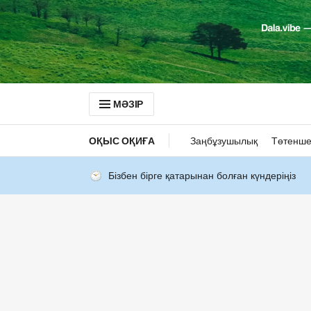
МӘЗІР
ОҚЫС ОҚИҒА
Заңбұзушылық
Төтенше
Бізбен бірге қатарынан болған күндеріңіз