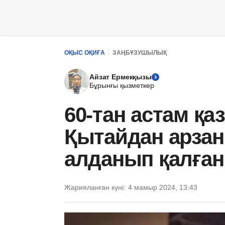
ОҚЫС ОҚИҒА
ЗАҢБҰЗУШЫЛЫҚ
Айзат Ермекқызы
Бұрынғы қызметкер
60-тан астам қа
Қытайдан арзан
алданып қалған
Жарияланған күні:
4 мамыр 2024, 13:43