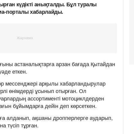
ырған күдікті анықталды. Бұл туралы
иа-порталы хабарлайды.
ғыны астаналықтарға арзан бағада Қытайдан
уәде еткен.
App мессенджері арқылы хабарландырулар
рлі өнімдерді ұсынып отырған. Ол
ауарлардың ассортименті мотоциклдерден
ағын бұйымдарға дейін деп көрсеткен.
а алданып, ақшаны дропперлерге аударып,
а түсіп тұрған.