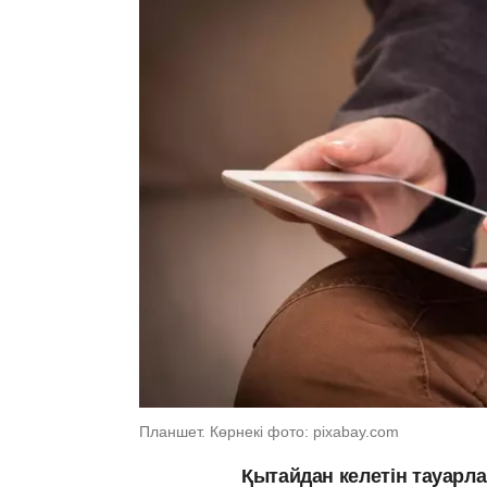
Планшет. Көрнекі фото: pixabay.com
Қытайдан келетін тауарл