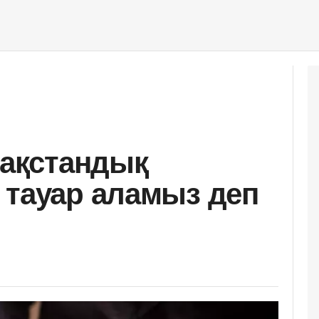
зақстандық
 тауар аламыз деп