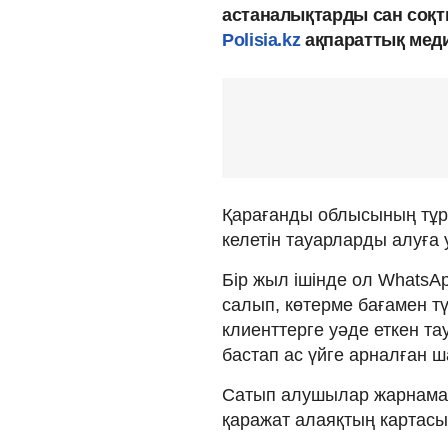
астаналықтарды сан соқт
Polisia.kz
ақпараттық мед
Қарағанды облысының тұр
келетін тауарларды алуға 
Бір жыл ішінде ол Whats
салып, көтерме бағамен тү
клиенттерге уәде еткен т
бастап ас үйге арналған ш
Сатып алушылар жарнамағ
қаражат алаяқтың картасын