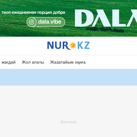
 жағдай
Жол апаты
Жазатайым оқиға