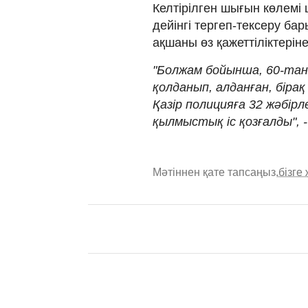
Келтірілген шығын көлемі 
дейінгі тергеп-тексеру ба
ақшаны өз қажеттіліктеріне
"Болжам бойынша, 60-тан
қолданып, алданған, бірақ
Қазір полицияға 32 жәбір
қылмыстық іс қозғалды", -
Мәтіннен қате тапсаңыз,
бізге