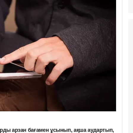
арды арзан бағамен ұсынып, ақша аудартып,