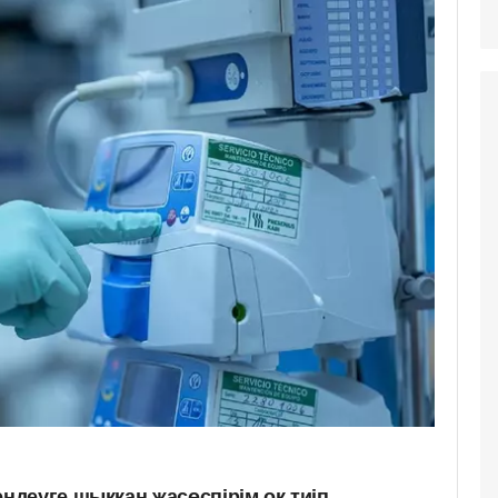
деуге шыққан жасөспірім оқ тиіп