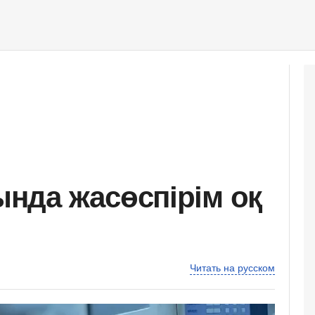
нда жасөспірім оқ
Читать на русском