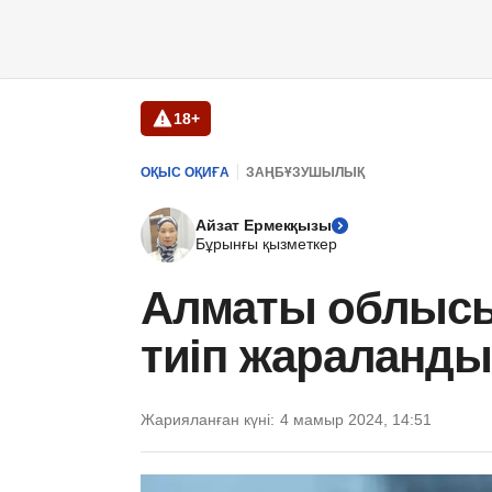
18+
ОҚЫС ОҚИҒА
ЗАҢБҰЗУШЫЛЫҚ
Айзат Ермекқызы
Бұрынғы қызметкер
Алматы облысы
тиіп жараланды
Жарияланған күні:
4 мамыр 2024, 14:51