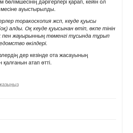
 бөлімшесінің дәрігерлері қарап, кейін ол
лмесіне ауыстырылды.
ерлер торакоскопия жсп, кеуде қуысы
қ) алды. Оқ кеуде қуысынан өтіп, өкпе тінін
қ пен жауырынның төменгі тұсында тұрып
ведомство өкілдері.
лердің дер кезінде ота жасауының
 қалғанын атап өтті.
 жазыңыз