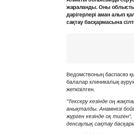
жараланды. Оны облысты
дәрігерлері аман алып қ
сақтау басқармасына сіл
Ведомствоның баспасөз қы
балалар клиникалық ауру
жеткізілген.
"Тексеру кезінде оң жақт
анықталды. Анамнезі бой
жүрген кезінде оқ тиген"
денсаулық сақтау басқар