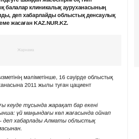
қ балалар клиникалық ауруханасының
алды, деп хабарлайды облыстық денсаулық
теме жасаған KAZ.NUR.KZ.
зметінің мәліметінше, 16 сәуірде облыстық
ханасына 2011 жылы туған цациент
ағы кеуде тұсында жарақат бар екені
ынша: үй маңындағы көл жағасында ойнап
, - деп хабарлады Алматы облыстық
масынан.