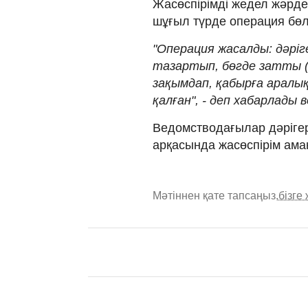
Жасөспірімді жедел жәрдем
шұғыл түрде операция бө
"Операция жасалды: дәріг
тазартып, бөгде затты (о
зақымдап, қабырға аралы
қалған", - деп хабарлады 
Ведомстводағылар дәрігер
арқасында жасөспірім аман
Мәтіннен қате тапсаңыз,
бізге