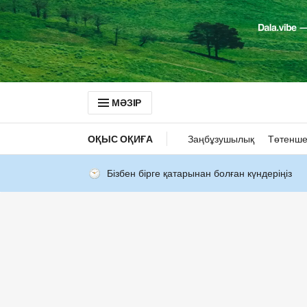
МӘЗІР
ОҚЫС ОҚИҒА
Заңбұзушылық
Төтенше
Бізбен бірге қатарынан болған күндеріңіз