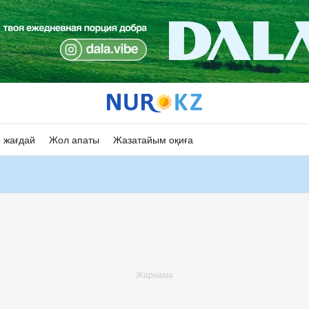
 жағдай
Жол апаты
Жазатайым оқиға