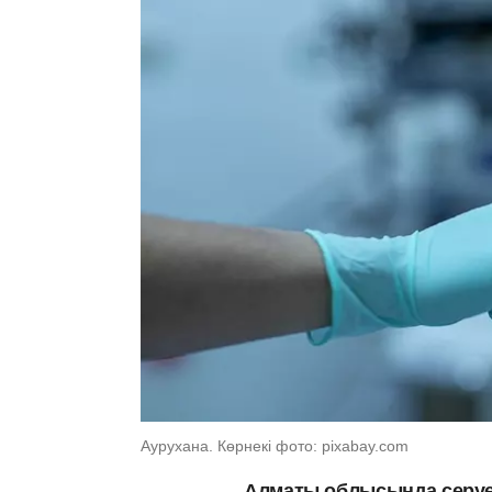
Аурухана. Көрнекі фото: pixabay.com
Алматы облысында серуен