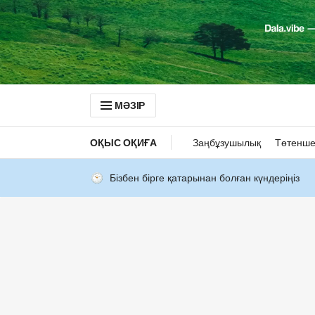
МӘЗІР
ОҚЫС ОҚИҒА
Заңбұзушылық
Төтенше
Бізбен бірге қатарынан болған күндеріңіз