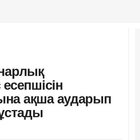
инарлық
 есепшісін
на ақша аударып
 ұстады