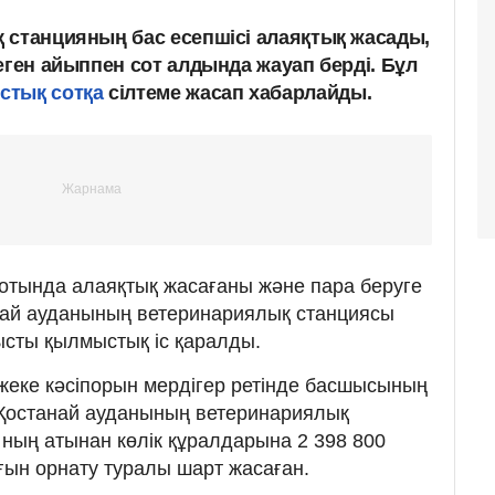
 станцияның бас есепшісі алаяқтық жасады,
еген айыппен сот алдында жауап берді. Бұл
стық сотқа
сілтеме жасап хабарлайды.
отында алаяқтық жасағаны және пара беруге
най ауданының ветеринариялық станциясы
ысты қылмыстық іс қаралды.
жеке кәсіпорын мердігер ретінде басшысының
"Қостанай ауданының ветеринариялық
ның атынан көлік құралдарына 2 398 800
ғын орнату туралы шарт жасаған.