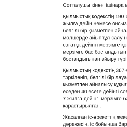
Сотталушы кінәні ішінара
Қылмыстық кодекстің 190-
жылға дейін немесе онсыз
белгілі бір қызметпен айн
мөлшерде айыппұл салу н
сағатқа дейінгі мерзімге қ
мерзімге бас бостандығын ш
бостандығынан айыру түрі
Қылмыстың кодекстің 367-б
тәркіленіп, белгілі бір ла
қызметпен айналысу құқығ
еседен 40 есеге дейінгі 
7 жылға дейінгі мерзімге 
қарастырылған.
Жасалған іс-әрекеттің жек
дәрежесін, іс бойынша ба