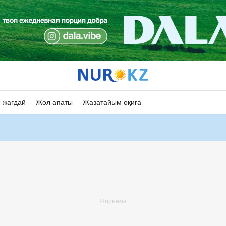
 жағдай
Жол апаты
Жазатайым оқиға