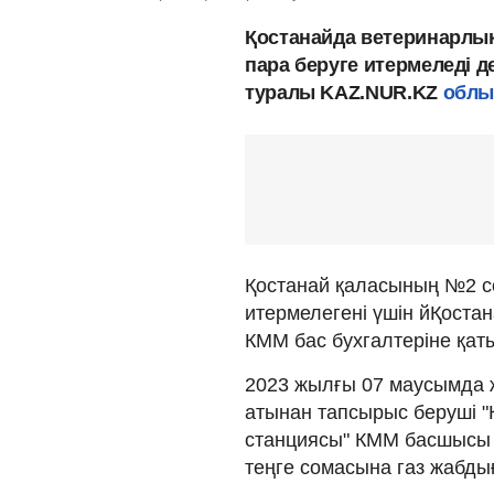
Қостанайда ветеринарлық
пара беруге итермеледі д
туралы KAZ.NUR.KZ
облы
Қостанай қаласының №2 с
итермелегені үшін йҚоста
КММ бас бухгалтеріне қат
2023 жылғы 07 маусымда 
атынан тапсырыс беруші 
станциясы" КММ басшысы 
теңге сомасына газ жабды