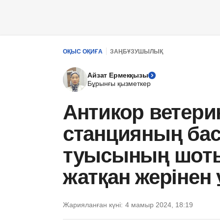
ОҚЫС ОҚИҒА
ЗАҢБҰЗУШЫЛЫҚ
Айзат Ермекқызы
Бұрынғы қызметкер
Антикор ветер
станцияның бас
туысының шоты
жатқан жерінен
Жарияланған күні:
4 мамыр 2024, 18:19