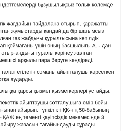
індеттемелерді бұзушылықсыз толық көлемде
тік жағдайын пайдалана отырып, қаражатты
лған жұмыстарды қандай да бір шағымсыз
ған газ жабдығы құрылғысына кепілдік
лап қоймағаны үшін оның басшылығы А. - дан
п отырғандығы туралы көрінеу жалған
мекшісі арқылы пара беруге көндіреді.
 талап етілетін соманы айыпталушы көрсеткен
шотқа аударды.
лыққа қарсы қызмет қызметкерлері ұстайды.
екеттік айыптаушы сотталушыға өмір бойы
ғынан айырып, түпкілікті ҚК-нің 58-бабының
 ҚАЖ ең төменгі қауіпсіздік мекемесінде 3
 айыру жазасын тағайындауды сұрады.