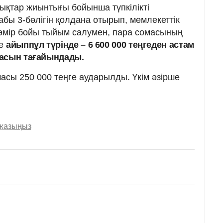
қтар жиынтығы бойынша түпкілікті
бы 3-бөлігін қолдана отырып, мемлекеттік
 өмір бойы тыйым салумен, пара сомасының
де
айыппұл түрінде – 6 600 000 теңгеден астам
засын тағайындады.
масы 250 000 теңге аударылды. Үкім әзірше
 жазыңыз