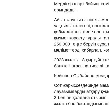
Мердігер шарт бойынша м
орындады.
Айыпталушы өзінің қызмет
уақтылы төлегені, орында
қабылдағаны және орнатыл
қызмет көрсету туралы та
250 000 теңге беруін сұра
мәліметтерді хабарлап, кө
2023 жылғы 18 қыркүйекте
банктегі ағасына тиесілі 
Кейіннен Сыбайлас жемқор
Сот жарыссөздерінде мемл
лауазымдарды атқару құқы
3-бөлігін қолдана отырып –
жылға бас бостандығынан