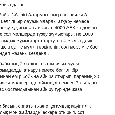
 мойындаған.
бабы 2-бөлігі 3-тармағының санкциясы 3
 белгілі бір лауазымдарды атқару немесе
алысу құқығынан айырып, 4000 АЕК-ке дейінгі
е сол мөлшерде түзеу жұмыстары, не 1000
оғамдық жұмыстарға тарту, не 4 жылға дейінгі
ектеу, не мүлкі тәркіленіп, сол мерзімге бас
ндегі жазаны көздейді.
абының 2-бөлігінің санкциясы мүлкі
уазымдарды атқару немесе белгілі бір
ынан өмір бойына айыра отырып, параның 30
сомасы мөлшерінде айыппұл немесе 3 жылдан
бас бостандығынан айыру түрінде жаза
е басын, сипатын және қоғамдық қауіптілік
рлық мән-жайларды ескере отырып, сот