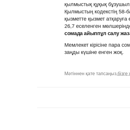
қылмыстық құқық бұзушылы
Қылмыстың кодекстің 58-ба
қызметте қызмет атқаруға
26,7 еселенген мөлшерін
сомада айыппұл салу жа
Мемлекет кірісіне пара со
заңды күшіне енген жоқ.
Мәтіннен қате тапсаңыз,
бізге