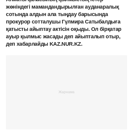
жөніндегі мамандандырылған ауданаралық
сотында алдын ала тыңдау барысында
прокурор сотталушы Гүлмира Сатыбалдыға
қатысты айыптау актісін оқыды. Ол бірқатар
ауыр қылмыс жасады деп айыпталып отыр,
деп хабарлайды KAZ.NUR.KZ.