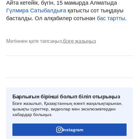
Айта кетейік, бүгін, 15 мамырда Алматыда
Гүлмира Сатыбалдыға
қатысты сот тыңдауы
басталды. Ол алқабилер сотынан
бас тартты
.
Мәтіннен қате тапсаңыз,
бізге жазыңыз
Барлығын бірінші болып біліп отырыңыз
Бізге жазылып, Қазақстанның өзекті жаңалықтарынан,
қызықты суреттер, видеолар мен эксклюзивтерден
хабардар болыңыз.
Instagram