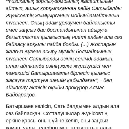
"Физикалық зорлық-зомбылық жасайтынын
айтып, ашық қорқытқаннан кейін Сатыбалды
Жүнісовтің жымқырғанын мойындамайтынын
түсінген. Оның адам ұрлаумен байланысты
емес заңсыз бас бостандығынан айыруға
бағытталған қылмыстық ниеті алдын ала сөз
байласу арқылы пайда болды. (...) Жоспарын
жалғыз жүзеге асыру мүмкін болмайтынын
түсінген Сатыбалды өзінің сенімді адамын,
атап айтқанда өзінің жеке жүргізушісі мен
көмекшісі Батыршаевты бірлесіп қылмыс
жасауға тартуға шешім қабылдаған", - деп
айыптау актісін оқыды прокурор Алмас
Байбарақов.
Батыршаев келісіп, Сатыбалдымен алдын ала
сөз байласқан. Сотталушылар Жүнісовтің
еркіне қарсы оның үйіне келіп, оны заңсыз
қамап, ұялы телефон мен төлқұжатын алып,