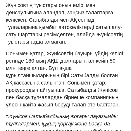
Жүнісовтің туыстары оның өмірі мен
денсаулығына алаңдап, заңсыз талаптарға
келіскен. Сатыбалды мен АҚ сенімді
тұлғаларына қымбат автокөліктерді сатып алу-
сату шарттары ресімделген, алайда Жүнісовтің
туыстары ақша алмаған.
Сонымен қатар, Жүнісовтің бауыры үйдің кепілі
ретінде 180 мың АҚШ долларын, ал кейін 50
млн теңге алған. Бұл ақша
құрылтайшыларының бірі Сатыбалды болған
АҚ кассасына салынған. Сонымен қатар,
прокурордың айтуынша, Сатыбалды Жүнісов
пен басқа тұлғалардан бірнеше компанияның
үлесін қайта жазып беруді талап ете бастаған.
"Жүнісов Сатыбалдының жоғары лауазымды
тұлғалармен, құқық қорғау және басқа да
мемлекеттік органдармен тығыз байланысы