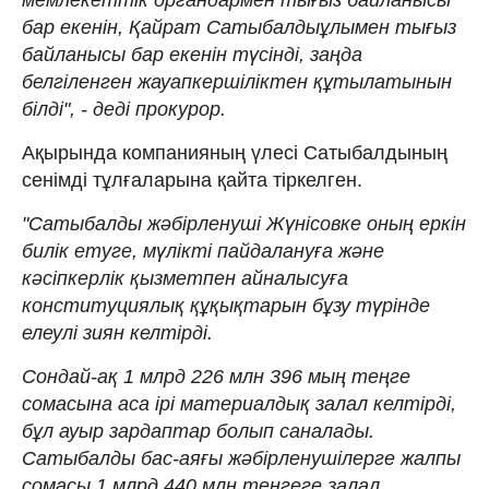
бар екенін, Қайрат Сатыбалдыұлымен тығыз
байланысы бар екенін түсінді, заңда
белгіленген жауапкершіліктен құтылатынын
білді", - деді прокурор.
Ақырында компанияның үлесі Сатыбалдының
сенімді тұлғаларына қайта тіркелген.
"Сатыбалды жәбірленуші Жүнісовке оның еркін
билік етуге, мүлікті пайдалануға және
кәсіпкерлік қызметпен айналысуға
конституциялық құқықтарын бұзу түрінде
елеулі зиян келтірді.
Сондай-ақ 1 млрд 226 млн 396 мың теңге
сомасына аса ірі материалдық залал келтірді,
бұл ауыр зардаптар болып саналады.
Сатыбалды бас-аяғы жәбірленушілерге жалпы
сомасы 1 млрд 440 млн теңгеге залал