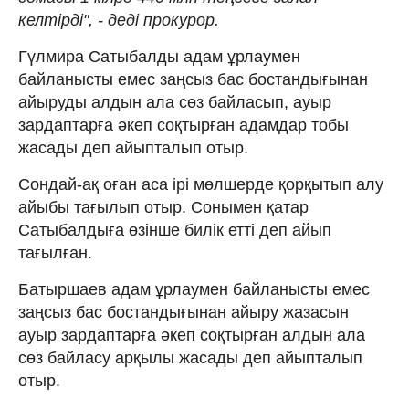
келтірді", - деді прокурор.
Гүлмира Сатыбалды адам ұрлаумен
байланысты емес заңсыз бас бостандығынан
айыруды алдын ала сөз байласып, ауыр
зардаптарға әкеп соқтырған адамдар тобы
жасады деп айыпталып отыр.
Сондай-ақ оған аса ірі мөлшерде қорқытып алу
айыбы тағылып отыр. Сонымен қатар
Сатыбалдыға өзінше билік етті деп айып
тағылған.
Батыршаев адам ұрлаумен байланысты емес
заңсыз бас бостандығынан айыру жазасын
ауыр зардаптарға әкеп соқтырған алдын ала
сөз байласу арқылы жасады деп айыпталып
отыр.