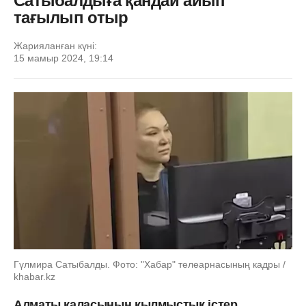
Сатыбалдыға қандай айып
тағылып отыр
Жарияланған күні:
15 мамыр 2024, 19:14
Гүлмира Сатыбалды. Фото: "Хабар" телеарнасының кадры /
khabar.kz
Алматы қаласының қылмыстық істер