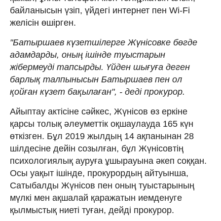
байланысын үзіп, үйдегі интернет пен Wi-Fi
желісін өшірген.
"Батыршаев күзетшілерге Жүнісовке бөгде
адамдарды, оның ішінде туыстарын
жібермеуді тапсырды. Үйден шығуға деген
барлық талпынысын Батыршаев пен ол
қойған күзет бақылаған", - деді прокурор.
Айыптау актісіне сәйкес, Жүнісов өз еркіне
қарсы толық әлеуметтік оқшаулауда 165 күн
өткізген. Бұл 2019 жылдың 14 ақпанынан 28
шілдесіне дейін созылған, бұл Жүнісовтің
психологиялық ауруға ұшырауына әкеп соққан.
Осы уақыт ішінде, прокурордың айтуынша,
Сатыбалды Жүнісов пен оның туыстарының
мүлкі мен ақшалай қаражатын иемденуге
қылмыстық ниеті туған, дейді прокурор.