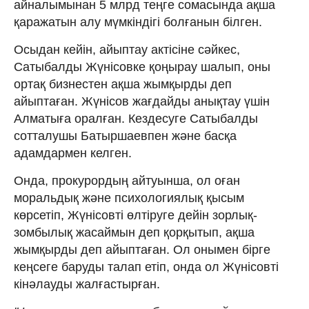
айналымынан 5 млрд теңге сомасында ақша
қаражатын алу мүмкіндігі болғанын білген.
Осыдан кейін, айыптау актісіне сәйкес,
Сатыбалды Жүнісовке қоңырау шалып, оны
ортақ бизнестен ақша жымқырды деп
айыптаған. Жүнісов жағдайды анықтау үшін
Алматыға оралған. Кездесуге Сатыбалды
сотталушы Батыршаевпен және басқа
адамдармен келген.
Онда, прокурордың айтуынша, ол оған
моральдық және психологиялық қысым
көрсетіп, Жүнісовті өлтіруге дейін зорлық-
зомбылық жасаймын деп қорқытып, ақша
жымқырды деп айыптаған. Ол онымен бірге
кеңсеге баруды талап етіп, онда ол Жүнісовті
кінәлауды жалғастырған.