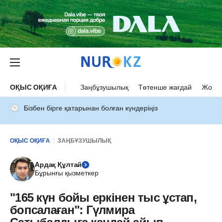
ОҚЫС ОҚИҒА
Заңбұзушылық
Төтенше жағдай
Жол а
Бізбен бірге қатарынан болған күндеріңіз
ОҚЫС ОҚИҒА
ЗАҢБҰЗУШЫЛЫҚ
Ардақ Құлтай
Бұрынғы қызметкер
"165 күн бойы еркінен тыс ұстап,
бопсалаған": Гүлмира