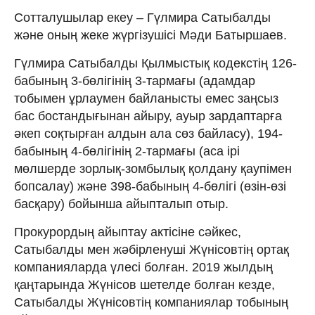
Сотталушылар екеу – Гүлмира Сатыбалды
және оның жеке жүргізушісі Мәди Батыршаев.
Гүлмира Сатыбалды Қылмыстық кодекстің 126-
бабының 3-бөлігінің 3-тармағы (адамдар
тобымен ұрлаумен байланысты емес заңсыз
бас бостандығынан айыру, ауыр зардаптарға
әкеп соқтырған алдын ала сөз байласу), 194-
бабының 4-бөлігінің 2-тармағы (аса ірі
мөлшерде зорлық-зомбылық қолдану қаупімен
бопсалау) және 398-бабының 4-бөлігі (өзін-өзі
басқару) бойынша айыпталып отыр.
Прокурордың айыптау актісіне сәйкес,
Сатыбалды мен жәбірленуші Жүнісовтің ортақ
компанияларда үлесі болған. 2019 жылдың
қаңтарында Жүнісов шетелде болған кезде,
Сатыбалды Жүнісовтің компаниялар тобының