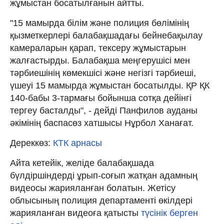
жұмыстан босатылғанын айтты.
"15 мамырда білім және полиция бөлімінің
қызметкерлері балабақшадағы бейнебақылау
камераларын қарап, тексеру жұмыстарын
жалғастырды. Балабақша меңгерушісі мен
тәрбиешінің көмекшісі және негізгі тәрбиеші,
үшеуі 15 мамырда жұмыстан босатылды. ҚР ҚК
140-бабы 3-тармағы бойынша сотқа дейінгі
тергеу басталды", - дейді Панфилов ауданы
әкімінің баспасөз хатшысы Нұрбол Ханағат.
Дереккөз:
КТК арнасы
Айта кетейік, желіде балабақшада
бүлдіршіндерді ұрып-соғып жатқан адамның
видеосы жарияланған болатын. Жетісу
облысының полиция департаменті өкілдері
жарияланған видеоға қатысты
түсінік берген