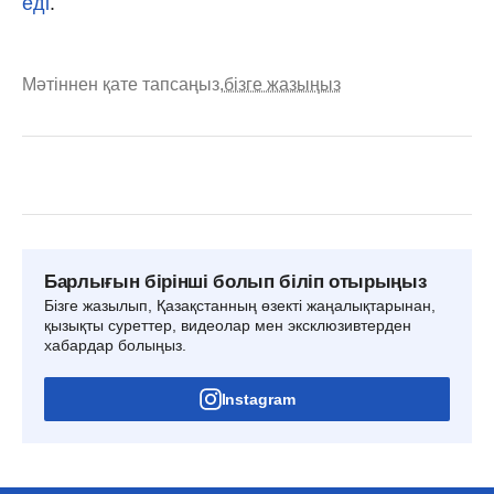
еді
.
Мәтіннен қате тапсаңыз,
бізге жазыңыз
Барлығын бірінші болып біліп отырыңыз
Бізге жазылып, Қазақстанның өзекті жаңалықтарынан,
қызықты суреттер, видеолар мен эксклюзивтерден
хабардар болыңыз.
Instagram