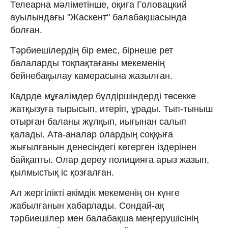
Телеарна мәліметінше, оқиға Головацкий
ауылындағы "Жаскент" балабақшасында
болған.
Тәрбиешілердің бір емес, бірнеше рет
балаларды тоқпақтағаны мекеменің
бейнебақылау камерасына жазылған.
Кадрде мұғалімдер бүлдіршіндерді төсекке
жатқызуға тырысып, итеріп, ұрады. Тып-тыныш
отырған баланы жұлқып, иығынан салып
қалады. Ата-аналар олардың соққыға
жығылғанын денесіндегі көгерген іздерінен
байқапты. Олар дереу полицияға арыз жазып,
қылмыстық іс қозғалған.
Ал жергілікті әкімдік мекеменің он күнге
жабылғанын хабарлады. Сондай-ақ
тәрбиешілер мен балабақша меңгерушісінің