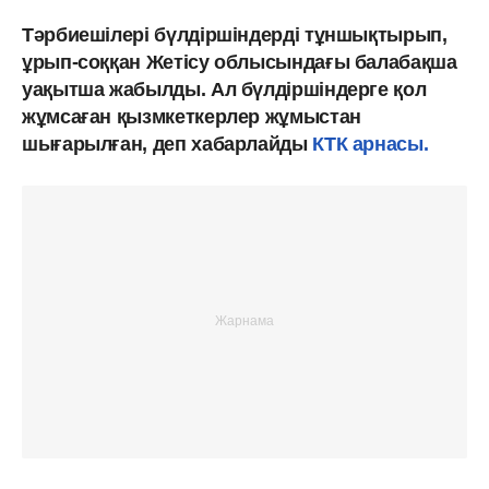
Тәрбиешілері бүлдіршіндерді тұншықтырып,
ұрып-соққан Жетісу облысындағы балабақша
уақытша жабылды. Ал бүлдіршіндерге қол
жұмсаған қызмкеткерлер жұмыстан
шығарылған, деп хабарлайды
КТК арнасы.