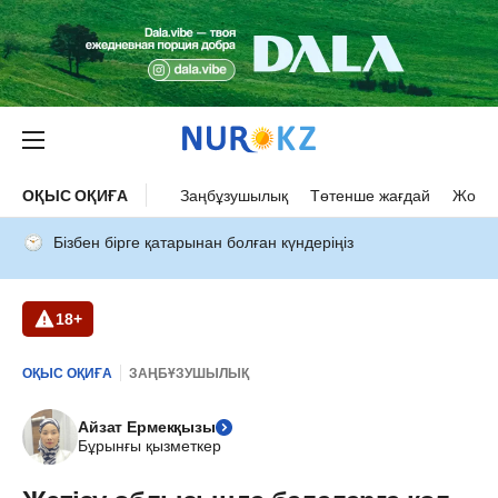
ОҚЫС ОҚИҒА
Заңбұзушылық
Төтенше жағдай
Жол а
Бізбен бірге қатарынан болған күндеріңіз
18+
ОҚЫС ОҚИҒА
ЗАҢБҰЗУШЫЛЫҚ
Айзат Ермекқызы
Бұрынғы қызметкер