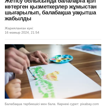
Жетісу облысында балаларға қол
көтерген қызметкерлер жұмыстан
шығарылып, балабақша уақытша
жабылды
Жарияланған күні:
16 мамыр 2024, 21:54
Балабақша тәрбиешісі мен бала. Көрнекі сурет: pixabay.com