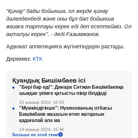
"Қинау" бабы бойынша, ол жерде қинау
дәлелденбеді және оны бұл бап бойынша
жазаға тартпауы керек еді деп есептейміз. Ол
ақталуы керек", - деді Ғазымжанов.
Адвокат аппеляцияға жүгінетіндерін растады.
Дереккөз:
КТК
Қуандық Бишімбаев ісі
"Бәрі бар еді": Динара Сәтжан Бишімбаевқа
шыққан үкімге қатысты пікір білдірді
15 мамыр 2024, 10:59
"Мүмкіндігінше": Нүкенованың отбасы
Бишімбаев жазасын өтеп жатқанын
қадағалай ала ма
14 мамыр 2024, 15:36
Больше по этой теме