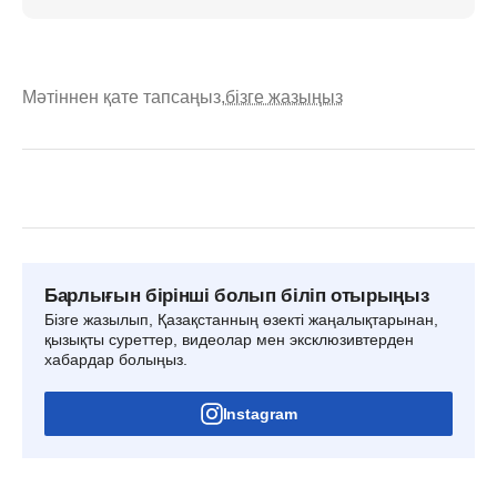
Мәтіннен қате тапсаңыз,
бізге жазыңыз
Барлығын бірінші болып біліп отырыңыз
Бізге жазылып, Қазақстанның өзекті жаңалықтарынан,
қызықты суреттер, видеолар мен эксклюзивтерден
хабардар болыңыз.
Instagram