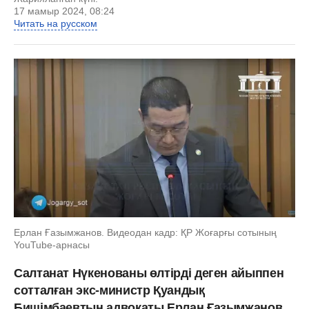
17 мамыр 2024, 08:24
Читать на русском
Ерлан Ғазымжанов. Видеодан кадр: ҚР Жоғарғы сотының
YouTube-арнасы
Салтанат Нүкенованы өлтірді деген айыппен
сотталған экс-министр Қуандық
Бишімбаевтың адвокаты Ерлан Ғазымжанов