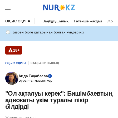
ОҚЫС ОҚИҒА
Заңбұзушылық
Төтенше жағдай
Жол а
Бізбен бірге қатарынан болған күндеріңіз
18+
ОҚЫС ОҚИҒА
ЗАҢБҰЗУШЫЛЫҚ
Аида Тақабаева
Бұрынғы қызметкер
"Ол ақталуы керек": Бишімбаевтың
адвокаты үкім туралы пікір
білдірді
Жарияланған күні: