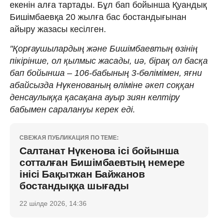
екенін алға тартады. Бұл бап бойынша Қуандық
Бишімбаевқа 20 жылға бас бостандығынан
айыру жазасы кесілген.
"Қорғаушылардың және Бишімбаевтың өзінің
пікірінше, ол қылмыс жасады, иә, бірақ ол басқа
бап бойынша – 106-бабының 3-бөлімімен, яғни
абайсызда Нүкенованың өліміне әкеп соққан
денсаулыққа қасақана ауыр зиян келтіру
бабымен саралануы керек еді.
СВЕЖАЯ ПУБЛИКАЦИЯ ПО ТЕМЕ:
Салтанат Нүкенова ісі бойынша
сотталған Бишімбаевтың немере
інісі Бақытжан Байжанов
бостандыққа шығады
22 шілде 2026, 14:36