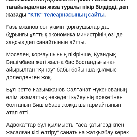
тағайындалған жаза туралы пікір білдірді, деп
жазады
"КТК" телеарнасының сайты
.
Ғазымжанов сот үкімін қорғаушылар да,
бұрынғы ұлттық экономика министрінің өзі де
заңсыз деп санайтынын айтты.
Мәселен, қорғаушының пікірінше, Қуандық
Бишімбаев жеті жылға бас бостандығынан
айырылған "Қинау" бабы бойынша қылмыс
дәлелденген жоқ.
Бұл ретте Ғазымжанов Салтанат Нүкенованың
өлімі азаматтық некедегі күйеуінің әрекетінен
болғанын Бишімбаев жоққа шығармайтынын
атап өтті.
Адвокаттар бұл қылмысты "аса қатыгездікпен
жасалған кісі өлтіру" санатына жатқызбау керек