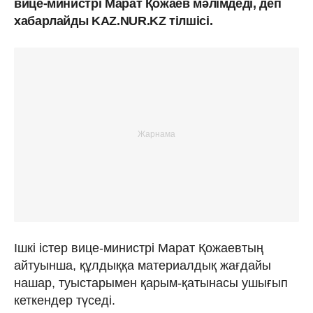
вице-министрі Марат Қожаев мәлімдеді, деп
хабарлайды KAZ.NUR.KZ тілшісі.
Ішкі істер вице-министрі Марат Қожаевтың
айтуынша, құлдыққа материалдық жағдайы
нашар, туыстарымен қарым-қатынасы ушығып
кеткендер түседі.