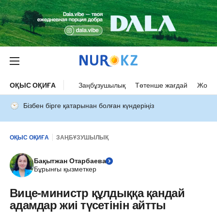
ОҚЫС ОҚИҒА
Заңбұзушылық
Төтенше жағдай
Жол а
Бізбен бірге қатарынан болған күндеріңіз
ОҚЫС ОҚИҒА
ЗАҢБҰЗУШЫЛЫҚ
Бақытжан Отарбаева
Бұрынғы қызметкер
Вице-министр құлдыққа қандай
адамдар жиі түсетінін айтты