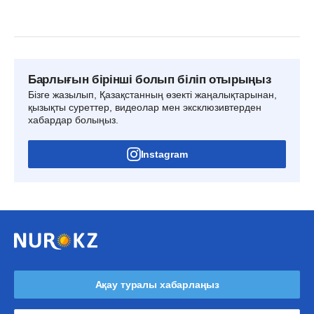
Барлығын бірінші болып біліп отырыңыз
Бізге жазылып, Қазақстанның өзекті жаңалықтарынан,
қызықты суреттер, видеолар мен эксклюзивтерден
хабардар болыңыз.
Instagram
Ақау туралы хабарлаңыз