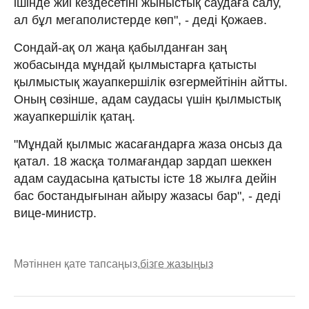
ішінде жиі кездесетіні жыныстық саудаға салу,
ал бұл мегаполистерде көп", - деді Қожаев.
Сондай-ақ ол жаңа қабылданған заң
жобасында мұндай қылмыстарға қатысты
қылмыстық жауапкершілік өзгермейтінін айтты.
Оның сөзінше, адам саудасы үшін қылмыстық
жауапкершілік қатаң.
"Мұндай қылмыс жасағандарға жаза онсыз да
қатал. 18 жасқа толмағандар зардап шеккен
адам саудасына қатысты істе 18 жылға дейін
бас бостандығынан айыру жазасы бар", - деді
вице-министр.
Мәтіннен қате тапсаңыз,
бізге жазыңыз