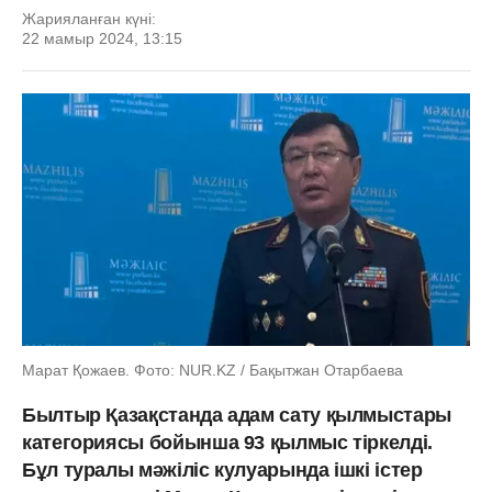
Жарияланған күні:
22 мамыр 2024, 13:15
Марат Қожаев. Фото: NUR.KZ / Бақытжан Отарбаева
Былтыр Қазақстанда адам сату қылмыстары
категориясы бойынша 93 қылмыс тіркелді.
Бұл туралы мәжіліс кулуарында ішкі істер