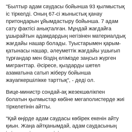
"Былтыр адам саудасы бойынша 93 қылмыстық
іс тіркелді. Оның 67-сі жыныстық қанау
притондарын ұйымдастыру бойынша. 7 адам
сату фактісі анықталған. Мұндай жағдайға
ұшырайтын адамдардың негізінен материалдық
жағдайы нашар болады. Туыстарымен қарым-
қатынасы нашар, әлеуметтік жағдайы ушығып
тұрғандар мен біздің елімізде заңсыз жүрген
мигранттар. Әсіресе, қыздарды шетел
азаматына сатып жіберу бойынша
жауапкершілікке тарттық", - деді ол.
Вице-министр сондай-ақ жезекшөлікпен
болатын қылмыстар көбіне мегаполистерде жиі
тіркелетінін айтты.
"Қай өңірде адам саудасы көбірек екенін айту
қиын. Жаңа айтқанымдай, адам саудасының