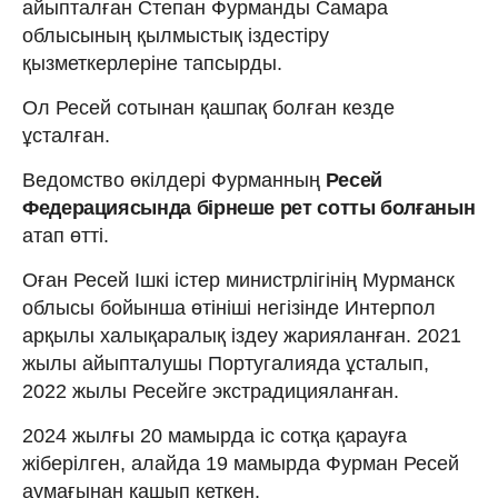
айыпталған Степан Фурманды Самара
облысының қылмыстық іздестіру
қызметкерлеріне тапсырды.
Ол Ресей сотынан қашпақ болған кезде
ұсталған.
Ведомство өкілдері Фурманның
Ресей
Федерациясында бірнеше рет сотты болғанын
атап өтті.
Оған Ресей Ішкі істер министрлігінің Мурманск
облысы бойынша өтініші негізінде Интерпол
арқылы халықаралық іздеу жарияланған. 2021
жылы айыпталушы Португалияда ұсталып,
2022 жылы Ресейге экстрадицияланған.
2024 жылғы 20 мамырда іс сотқа қарауға
жіберілген, алайда 19 мамырда Фурман Ресей
аумағынан қашып кеткен.