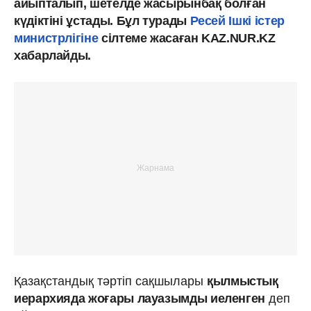
айыпталып, шетелде жасырынбақ болған
күдіктіні ұстады. Бұл турады
Ресей Ішкі істер
министрлігіне
сілтеме жасаған KAZ.NUR.KZ
хабарлайды.
Қазақстандық тәртіп сақшылары
қылмыстық
иерархияда жоғары лауазымды иеленген
деп