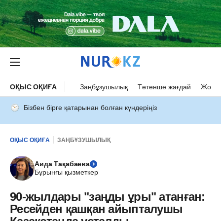
ОҚЫС ОҚИҒА
Заңбұзушылық
Төтенше жағдай
Жол а
Бізбен бірге қатарынан болған күндеріңіз
ОҚЫС ОҚИҒА
ЗАҢБҰЗУШЫЛЫҚ
Аида Тақабаева
Бұрынғы қызметкер
90-жылдары "заңды ұры" атанған:
Ресейден қашқан айыпталушы