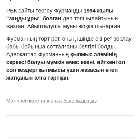
РБК сайты тергеу Фурманды
1994 жылы
"заңды ұры" болған
деп топшылайтынын
жазған. Айыпталушы мұны жоққа шығарған.
Фурманның төрт рет, оның ішінде екі рет зорлау
бабы бойынша сотталғаны белгілі болды.
Адвокаттар Фурманның
қылмыс әлемінің
серкесі болуы мүмкін емес екені, өйткені ол
сол кездері қылмысы үшін жазасын өтеп
жатқанын алға тартқан
.
Мәтіннен қате тапсаңыз,
бізге жазыңыз