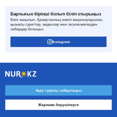
Барлығын бірінші болып біліп отырыңыз
Бізге жазылып, Қазақстанның өзекті жаңалықтарынан,
қызықты суреттер, видеолар мен эксклюзивтерден
хабардар болыңыз.
Instagram
Ақау туралы хабарлаңыз
Жарнама берушілерге