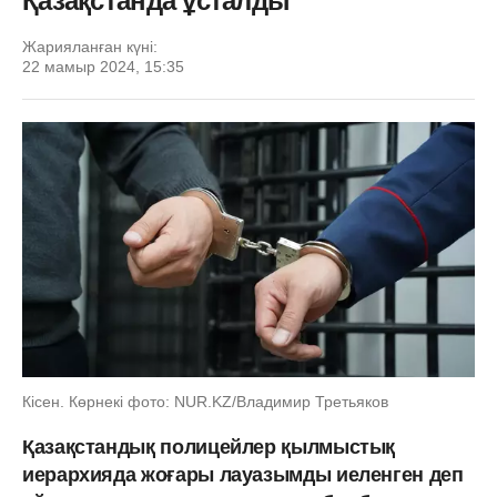
Қазақстанда ұсталды
Жарияланған күні:
22 мамыр 2024, 15:35
Кісен. Көрнекі фото: NUR.KZ/Владимир Третьяков
Қазақстандық полицейлер қылмыстық
иерархияда жоғары лауазымды иеленген деп