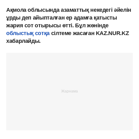
Ақмола облысында азаматтық некедегі әйелін
ұрды деп айыпталған ер адамға қатысты
жария сот отырысы өтті. Бұл жөнінде
облыстық сотқа
сілтеме жасаған KAZ.NUR.KZ
хабарлайды.