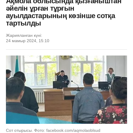
Ақмола облысында қызғаныштан
әйелін ұрған тұрғын
ауылдастарының көзінше сотқа
тартылды
Жарияланған күні:
24 мамыр 2024, 15:10
Сот отырысы. Фото: facebook.com/aqmolaoblsud