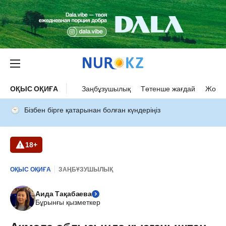
ОҚЫС ОҚИҒА
Заңбұзушылық
Төтенше жағдай
Жол а
Бізбен бірге қатарынан болған күндеріңіз
18+
ОҚЫС ОҚИҒА
ЗАҢБҰЗУШЫЛЫҚ
Аида Тақабаева
Бұрынғы қызметкер