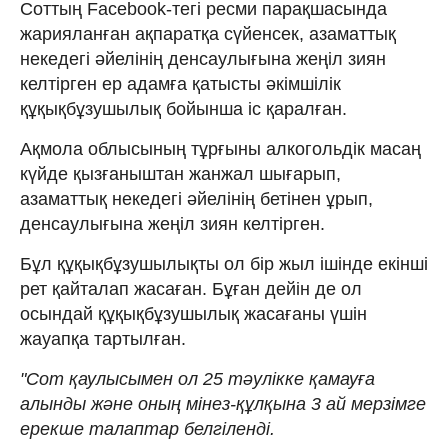
Соттың Facebook-тегі ресми парақшасында
жарияланған ақпаратқа сүйенсек, азаматтық
некедегі әйелінің денсаулығына жеңіл зиян
келтірген ер адамға қатысты әкімшілік
құқықбұзушылық бойынша іс қаралған.
Ақмола облысының тұрғыны алкогольдік масаң
күйде қызғаныштан жанжал шығарып,
азаматтық некедегі әйелінің бетінен ұрып,
денсаулығына жеңіл зиян келтірген.
Бұл құқықбұзушылықты ол бір жыл ішінде екінші
рет қайталап жасаған. Бұған дейін де ол
осындай құқықбұзушылық жасағаны үшін
жауапқа тартылған.
"Сот қаулысымен ол 25 тәулікке қамауға
алынды және оның мінез-құлқына 3 ай мерзімге
ерекше талаптар белгіленді.