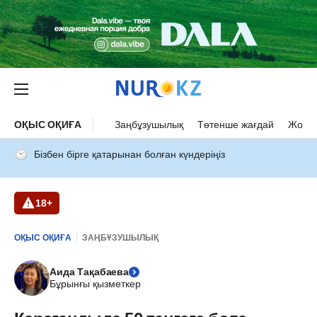
ОҚЫС ОҚИҒА
Заңбұзушылық
Төтенше жағдай
Жол а
Бізбен бірге қатарынан болған күндеріңіз
18+
ОҚЫС ОҚИҒА
ЗАҢБҰЗУШЫЛЫҚ
Аида Тақабаева
Бұрынғы қызметкер