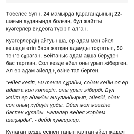
Төбелес бүгін, 24 мамырда Қарағандының 22-
шағын ауданында болған, бұл жайтты
куәгерлер видеоға түсіріп алған.
Куәгерлердің айтуынша, ер адам мен әйел
көшеде өтіп бара жатқан адамды тоқтатып, 50
теңге сұраған. Бейтаныс адам ақша беруден
бас тартқан. Сол кезде әйел оны ұрып жіберген.
Ал ер адам әйелдің өзіне тап берген.
"Әйел келіп, 50 теңге сұрады, содан кейін ол ер
адамға қол көтеріп, оны ұрып жіберді. Бұл
жайт ер адамды ашуландырып, әйелді, одан
соң оның күйеуін ұрды. Әйел жол жиегіне
баспен құлады. Балалар жедел жәрдем
шақырды", - дейді куәгерлер.
Құлаған кезде есінен танып қалған әйел жедел