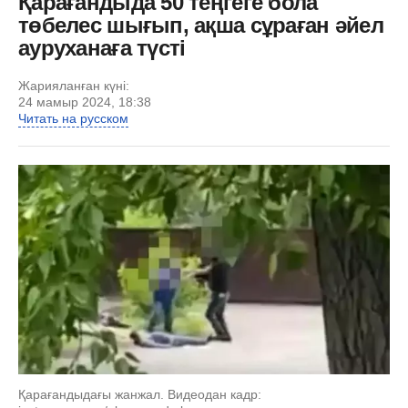
Қарағандыда 50 теңгеге бола
төбелес шығып, ақша сұраған әйел
ауруханаға түсті
Жарияланған күні:
24 мамыр 2024, 18:38
Читать на русском
Қарағандыдағы жанжал. Видеодан кадр: