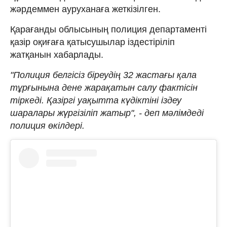
жәрдеммен ауруханаға жеткізілген.
Қарағанды облысының полиция департаменті
қазір оқиғаға қатысушылар іздестіріліп
жатқанын хабарлады.
"Полиция белгісіз біреудің 32 жастағы қала
тұрғынына дене жарақатын салу фактісін
тіркеді. Қазіргі уақытта күдіктіні іздеу
шаралары жүргізіліп жатыр", - деп мәлімдеді
полиция өкілдері.