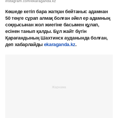
instagram.com/ekaraganda.kz
Көшеде кетіп бара жатқан бейтаныс адамнан
50 теңге сұрап алмақ болған әйел ер адамның
соққысынан жол жиегіне басымен құлап,
есінен танып қалды. Бұл жайт бүгін
Қарағандының Шахтинск ауданында болған,
деп хабарлайды
ekaraganda.kz
.