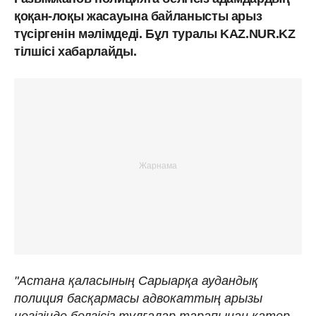
қоқан-лоқы жасауына байланысты арыз
түсіргенін мәлімдеді. Бұл туралы KAZ.NUR.KZ
тілшісі хабарлайды.
"Астана қаласының Сарыарқа аудандық
полиция басқармасы адвокаттың арызы
негізінде белгісіз тұлғалар тарапынан қатер