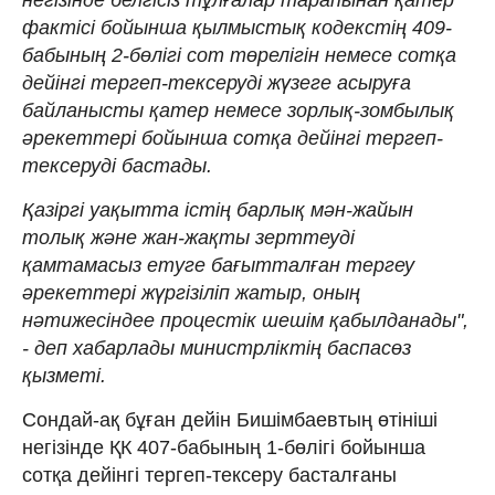
фактісі бойынша қылмыстық кодекстің 409-
бабының 2-бөлігі сот төрелігін немесе сотқа
дейінгі тергеп-тексеруді жүзеге асыруға
байланысты қатер немесе зорлық-зомбылық
әрекеттері бойынша сотқа дейінгі тергеп-
тексеруді бастады.
Қазіргі уақытта істің барлық мән-жайын
толық және жан-жақты зерттеуді
қамтамасыз етуге бағытталған тергеу
әрекеттері жүргізіліп жатыр, оның
нәтижесіндее процестік шешім қабылданады",
- деп хабарлады министрліктің баспасөз
қызметі.
Сондай-ақ бұған дейін Бишімбаевтың өтініші
негізінде ҚК 407-бабының 1-бөлігі бойынша
сотқа дейінгі тергеп-тексеру басталғаны