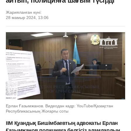
айтып, полицияға шағым түсірді
Жарияланған күні:
28 мамыр 2024, 13:06
Ерлан Ғазымжанов. Видеодан кадр: YouTube/Қазақстан
Республикасының Жоғарғы соты
ІІМ Қуандық Бишімбаевтың адвокаты Ерлан
Ғазымжанов полицияға белгісіз адамдардың