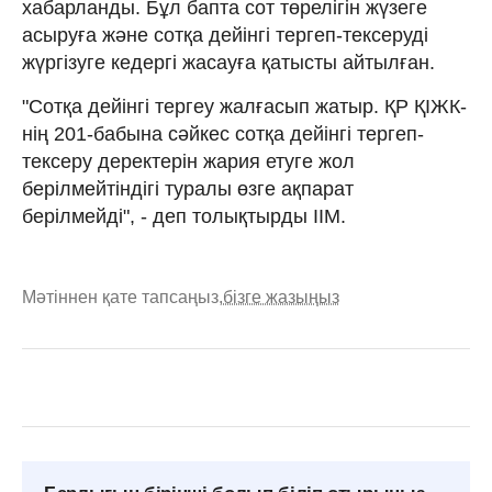
хабарланды. Бұл бапта сот төрелігін жүзеге
асыруға және сотқа дейінгі тергеп-тексеруді
жүргізуге кедергі жасауға қатысты айтылған.
"Сотқа дейінгі тергеу жалғасып жатыр. ҚР ҚІЖК-
нің 201-бабына сәйкес сотқа дейінгі тергеп-
тексеру деректерін жария етуге жол
берілмейтіндігі туралы өзге ақпарат
берілмейді", - деп толықтырды ІІМ.
Мәтіннен қате тапсаңыз,
бізге жазыңыз