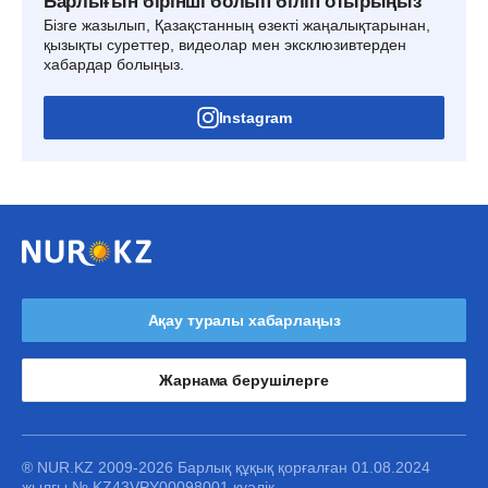
Барлығын бірінші болып біліп отырыңыз
Бізге жазылып, Қазақстанның өзекті жаңалықтарынан,
қызықты суреттер, видеолар мен эксклюзивтерден
хабардар болыңыз.
Instagram
Ақау туралы хабарлаңыз
Жарнама берушілерге
® NUR.KZ 2009-2026 Барлық құқық қорғалған 01.08.2024
жылғы № KZ43VPY00098001 куәлік.