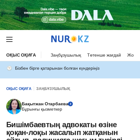
ОҚЫС ОҚИҒА
Заңбұзушылық
Төтенше жағдай
Жол а
Бізбен бірге қатарынан болған күндеріңіз
ОҚЫС ОҚИҒА
ЗАҢБҰЗУШЫЛЫҚ
Бақытжан Отарбаева
Бұрынғы қызметкер
Бишімбаевтың адвокаты өзіне
қоқан-лоқы жасалып жатқанын