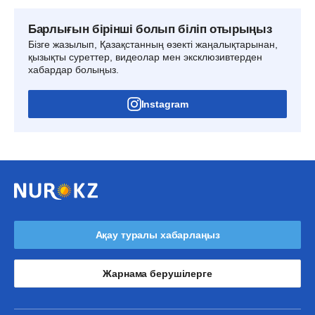
Барлығын бірінші болып біліп отырыңыз
Бізге жазылып, Қазақстанның өзекті жаңалықтарынан,
қызықты суреттер, видеолар мен эксклюзивтерден
хабардар болыңыз.
Instagram
Ақау туралы хабарлаңыз
Жарнама берушілерге