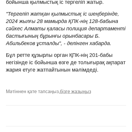
бойынша қылмыстық іс тергеліп жатыр.
"Тергеліп жатқан қылмыстық іс шеңберінде,
2024 жылғы 28 мамырда ҚПК-нің 128-бабына
сәйкес Алматы қаласы полиция департаменті
бастығының бұрынғы орынбасары Б.
Абильбеков ұсталды", - делінген хабарда.
Бұл ретте құзырлы орган ҚПК-нің 201-бабы
негізінде іс бойынша өзге де толығырақ ақпарат
жария етуге жатпайтынын мәлімдеді.
Мәтіннен қате тапсаңыз,
бізге жазыңыз