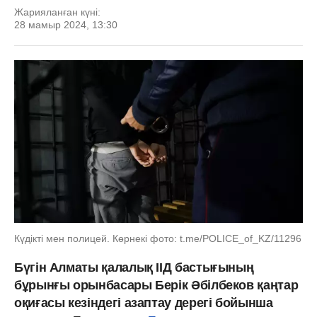
Жарияланған күні:
28 мамыр 2024, 13:30
Күдікті мен полицей. Көрнекі фото: t.me/POLICE_of_KZ/11296
Бүгін Алматы қалалық ІІД бастығының
бұрынғы орынбасары Берік Әбілбеков қаңтар
оқиғасы кезіндегі азаптау дерегі бойынша