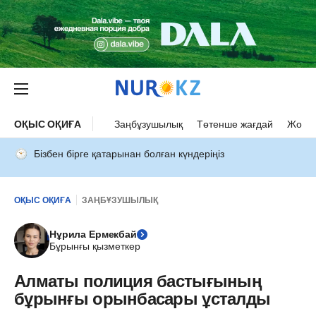
ОҚЫС ОҚИҒА
Заңбұзушылық
Төтенше жағдай
Жол а
Бізбен бірге қатарынан болған күндеріңіз
ОҚЫС ОҚИҒА
ЗАҢБҰЗУШЫЛЫҚ
Нұрила Ермекбай
Бұрынғы қызметкер
Алматы полиция бастығының
бұрынғы орынбасары ұсталды