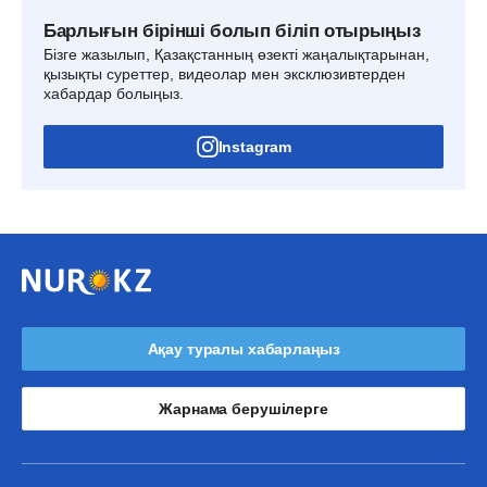
Барлығын бірінші болып біліп отырыңыз
Бізге жазылып, Қазақстанның өзекті жаңалықтарынан,
қызықты суреттер, видеолар мен эксклюзивтерден
хабардар болыңыз.
Instagram
Ақау туралы хабарлаңыз
Жарнама берушілерге