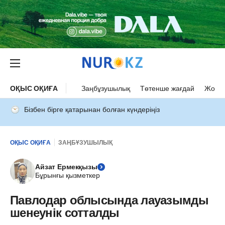
ОҚЫС ОҚИҒА
Заңбұзушылық
Төтенше жағдай
Жол а
Бізбен бірге қатарынан болған күндеріңіз
ОҚЫС ОҚИҒА
ЗАҢБҰЗУШЫЛЫҚ
Айзат Ермекқызы
Бұрынғы қызметкер
Павлодар облысында лауазымды
шенеунік сотталды