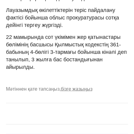
Лауазымдық өкілеттіктерін теріс пайдалану
фактісі бойынша облыс прокуратурасы сотқа
дейінгі тергеу жүргізді.
22 мамырында сот үкімімен жер қатынастары
бөлімінің басшысы Қылмыстық кодекстің 361-
бабының 4-бөлігі 3-тармағы бойынша кінәлі деп
танылып, 3 жылға бас бостандығынан
айырылды.
Мәтіннен қате тапсаңыз,
бізге жазыңыз