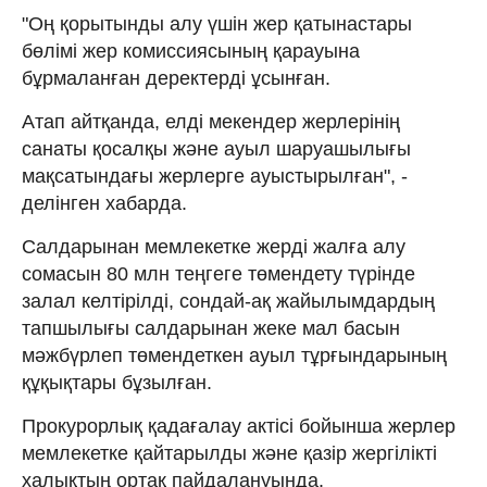
"Оң қорытынды алу үшін жер қатынастары
бөлімі жер комиссиясының қарауына
бұрмаланған деректерді ұсынған.
Атап айтқанда, елді мекендер жерлерінің
санаты қосалқы және ауыл шаруашылығы
мақсатындағы жерлерге ауыстырылған", -
делінген хабарда.
Салдарынан мемлекетке жерді жалға алу
сомасын 80 млн теңгеге төмендету түрінде
залал келтірілді, сондай-ақ жайылымдардың
тапшылығы салдарынан жеке мал басын
мәжбүрлеп төмендеткен ауыл тұрғындарының
құқықтары бұзылған.
Прокурорлық қадағалау актісі бойынша жерлер
мемлекетке қайтарылды және қазір жергілікті
халықтың ортақ пайдалануында.