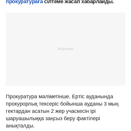
прокуратураға
сілтеме жасап хабарлайды.
Прокуратура мәліметінше, Ертіс ауданында
прокурорлық тексеріс бойынша ауданы 3 мың
гектардан асатын 2 жер учаскесін ірі
шаруашылыққа заңсыз беру фактілері
анықталды.