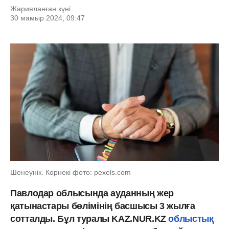
Жарияланған күні:
30 мамыр 2024, 09:47
Шенеунік. Көрнекі фото: pexels.com
Павлодар облысында ауданның жер
қатынастары бөлімінің басшысы 3 жылға
сотталды. Бұл туралы KAZ.NUR.KZ
облыстық