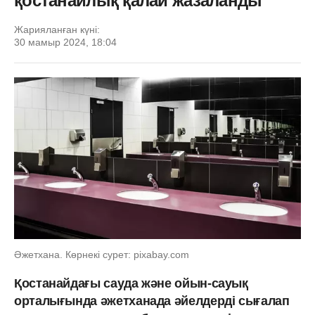
қостанайлық қалай жазаланды
Жарияланған күні:
30 мамыр 2024, 18:04
Әжетхана. Көрнекі сурет: pixabay.com
Қостанайдағы сауда және ойын-сауық
орталығында әжетханада әйелдерді сығалап