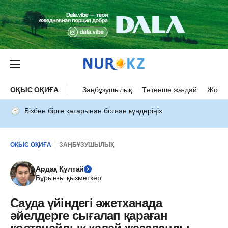
ОҚЫС ОҚИҒА
Заңбұзушылық
Төтенше жағдай
Жол а
Бізбен бірге қатарынан болған күндеріңіз
ОҚЫС ОҚИҒА
ЗАҢБҰЗУШЫЛЫҚ
Ардақ Құлтай
Бұрынғы қызметкер
Сауда үйіндегі әжетханада
әйелдерге сығалап қараған