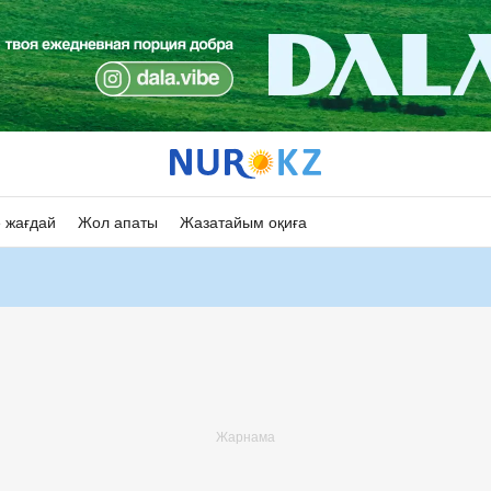
 жағдай
Жол апаты
Жазатайым оқиға