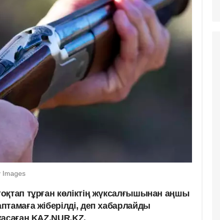
y Images
оқтап тұрған көліктің жүксалғышынан аңшы
птамаға жіберілді, деп хабарлайды
жасаған KAZ.NUR.KZ.