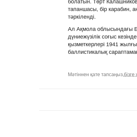
болатын. Төрт Калашников
тапаншасы, бір карабин, а
тәркіленді.
Ал Ақмола облысындағы Бі
дүниежүзілік соғыс кезінд
қызметкерлері 1941 жылғы 
баллистикалық сараптамағ
Мәтіннен қате тапсаңыз,
бізге