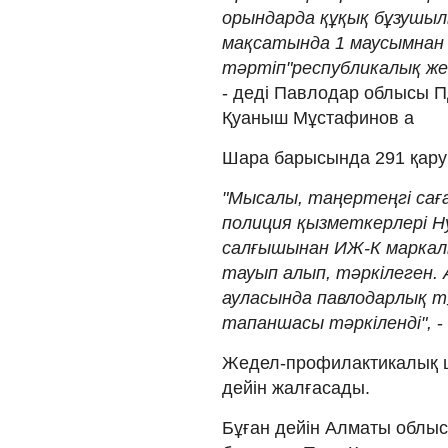
орындарда құқық бұзушыл
мақсатында 1 маусымнан
тәртіп"республикалық же
- деді Павлодар облысы ПД
Қуаныш Мұстафинов а
Шара барысында 291 қару 
"Мысалы, таңертеңгі саға
полиция қызметкерлері Hyu
салғышынан ИЖ-К маркал
тауып алып, тәркілеген. А
ауласында павлодарлық т
тапаншасы тәркіленді",
-
Жедел-профилактикалық 
дейін жалғасады.
Бұған дейін Алматы облы