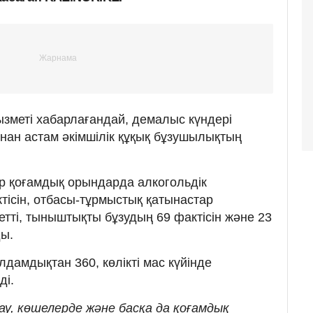
зметі хабарлағандай, демалыс күндері
ан астам әкімшілік құқық бұзушылықтың
р қоғамдық орындарда алкогольдік
актісін, отбасы-тұрмыстық қатынастар
етті, тыныштықты бұзудың 69 фактісін және 23
ды.
дамдықтан 360, көлікті мас күйінде
ді.
у, көшелерде және басқа да қоғамдық