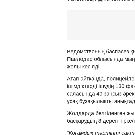
Ведомствоның баспасөз қы
Павлодар облысында мыңн
жолы кесілді.
Атап айтқанда, полицейле
ішімдіктерді ішудің 130 ф
саласында 49 заңсыз әрек
ұсақ бұзақылықты анықта
Жолдарда белгіленген жыл
басқарудың 8 дерегі тіркел
"Қоғамдық тәртіпті сақта