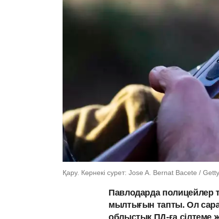
Қару. Көрнекі сурет: Jose A. Bernat Bacete / Gett
Павлодарда полицейлер т
мылтығын тапты. Ол сара
облыстық ПД-ға сілтеме 