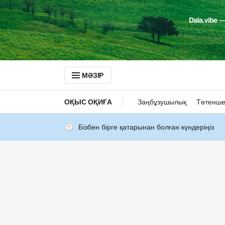
МӘЗІР
ОҚЫС ОҚИҒА
Заңбұзушылық
Төтенше
Бізбен бірге қатарынан болған күндеріңіз