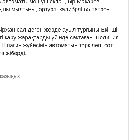
 автоматы мен үш оқпан, бір Макаров
ңшы мылтығы, әртүрлі калибрлі 65 патрон
ржан сал деген жерде ауыл тұрғыны Екінші
егі қару-жарақтарды үйінде сақтаған. Полиция
Шпагин жүйесінің автоматын тәркілеп, сот-
а жіберді.
 жазыңыз