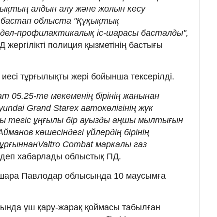
ықтың алдын алу және жолын кесу
 бастап облыста "Құқықтық
дел-профилактикалық іс-шарасы басталды",
 жергілікті полиция қызметінің бастығы
иесі тұрғылықты жері бойынша тексерілді.
т 05.25-те мекеменің бірінің жанынан
ndai Grand Starex автокөлігінің жүк
ы тегіс ұңғылы бір ауызды аңшы мылтығын
йманов көшесіндегі үйлердің бірінің
ұрғыннанValtro Combat маркалы газ
 деп хабарлады облыстық ПД.
шара Павлодар облысында 10 маусымға
сында үш қару-жарақ қоймасы табылған