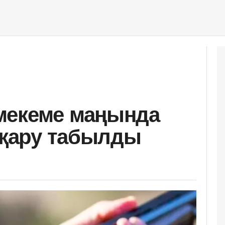
мекеме маңында
н қару табылды