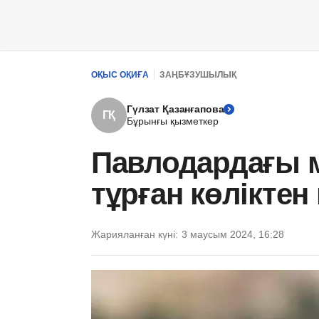
ОҚЫС ОҚИҒА
ЗАҢБҰЗУШЫЛЫҚ
Гүлзат Қазанғапова
ГҚ
Бұрынғы қызметкер
Павлодардағы 
тұрған көлікте
Жарияланған күні:
3 маусым 2024, 16:28