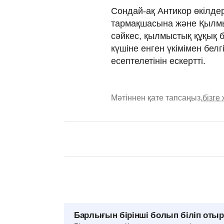
Сондай-ақ Антикор өкілде
тармақшасына және Қылмыс
сәйкес, қылмыстық құқық 
күшіне енген үкімімен белг
есептелетінін ескертті.
Мәтіннен қате тапсаңыз,
бізге
Барлығын бірінші болып біліп оты