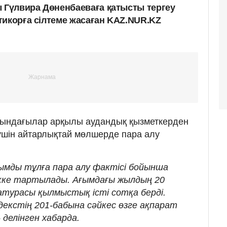
Гүлвира Дөненбаеваға қатысты тергеу
тикорға сілтеме жасаған KAZ.NUR.KZ
ағындағылар арқылы аудандық қызметкерден
үшін айтарлықтай мөлшерде пара алу
ымды тұлға пара алу фактісі бойынша
кке тартылады. Ағымдағы жылдың 20
турасы қылмыстық істі сотқа берді.
екстің 201-бабына сәйкес өзге ақпарат
 делінген хабарда.