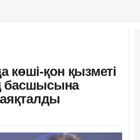
 көші-қон қызметі
ң басшысына
 аяқталды