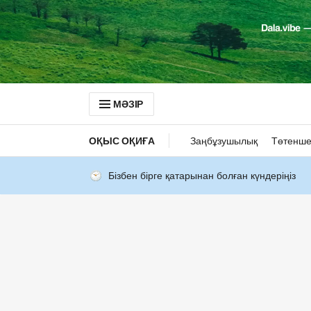
МӘЗІР
ОҚЫС ОҚИҒА
Заңбұзушылық
Төтенше
Бізбен бірге қатарынан болған күндеріңіз