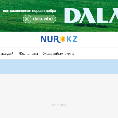
 жағдай
Жол апаты
Жазатайым оқиға