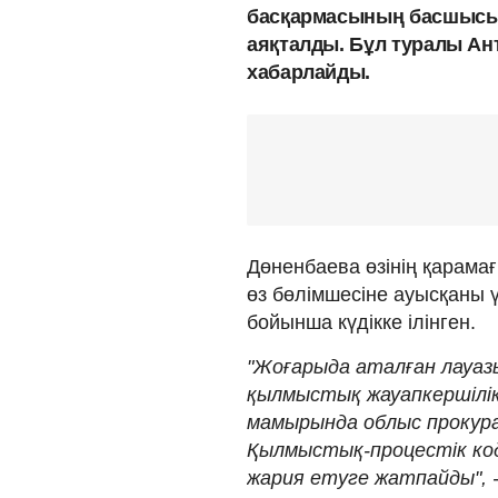
басқармасының басшысы 
аяқталды. Бұл туралы Ан
хабарлайды.
Дөненбаева өзінің қарам
өз бөлімшесіне ауысқаны 
бойынша күдікке ілінген.
"Жоғарыда аталған лауаз
қылмыстық жауапкершілі
мамырында облыс прокура
Қылмыстық-процестік код
жария етуге жатпайды", -