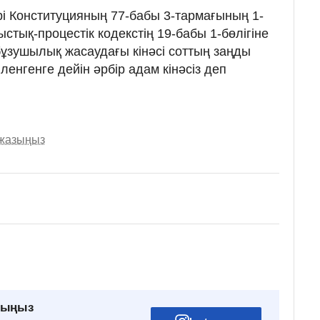
рі Конституцияның 77-бабы 3-тармағының 1-
тық-процестік кодекстің 19-бабы 1-бөлігіне
бұзушылық жасаудағы кінәсі соттың заңды
іленгенге дейін әрбір адам кінәсіз деп
 жазыңыз
рыңыз