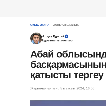
ОҚЫС ОҚИҒА
ЗАҢБҰЗУШЫЛЫҚ
Ардақ Құлтай
Бұрынғы қызметкер
Абай облысында
басқармасыны
қатысты тергеу
Жарияланған күні:
5 маусым 2024, 16:06