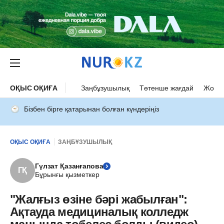
ОҚЫС ОҚИҒА
Заңбұзушылық
Төтенше жағдай
Жол а
Бізбен бірге қатарынан болған күндеріңіз
ОҚЫС ОҚИҒА
ЗАҢБҰЗУШЫЛЫҚ
Гүлзат Қазанғапова
ГҚ
Бұрынғы қызметкер
"Жалғыз өзіне бәрі жабылған":
Ақтауда медициналық колледж