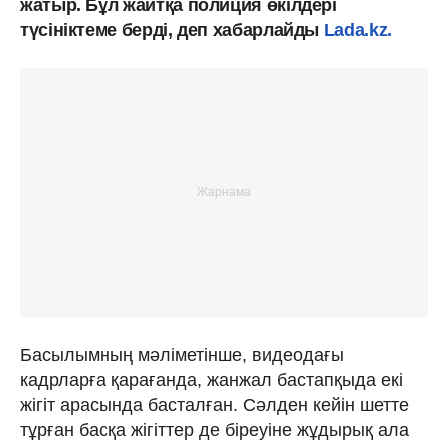
жатыр. Бұл жайтқа полиция өкілдері
түсініктеме берді, деп хабарлайды
Lada.kz.
Басылымның мәліметінше, видеодағы
кадрларға қарағанда, жанжал бастапқыда екі
жігіт арасында басталған. Сәлден кейін шетте
тұрған басқа жігіттер де біреуіне жұдырық ала