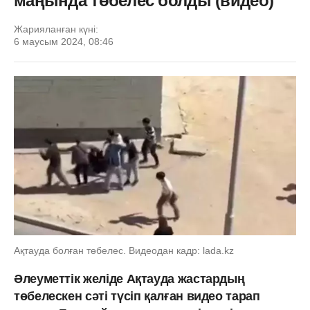
маңында төбелес болды (видео)
Жарияланған күні:
6 маусым 2024, 08:46
Ақтауда болған төбелес. Видеодан кадр: lada.kz
Әлеуметтік желіде Ақтауда жастардың
төбелескен сәті түсіп қалған видео тарап