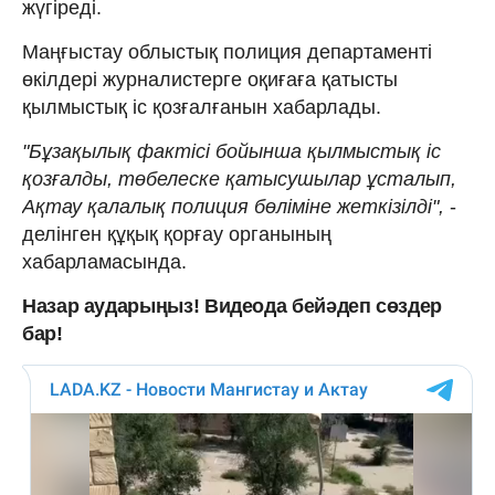
жүгіреді.
Маңғыстау облыстық полиция департаменті
өкілдері журналистерге оқиғаға қатысты
қылмыстық іс қозғалғанын хабарлады.
"Бұзақылық фактісі бойынша қылмыстық іс
қозғалды, төбелеске қатысушылар ұсталып,
Ақтау қалалық полиция бөліміне жеткізілді",
-
делінген құқық қорғау органының
хабарламасында.
Назар аударыңыз! Видеода бейәдеп сөздер
бар!