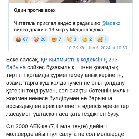
Еске салсақ,
ҚР Қылмыстық кодексінің 293-
бабына
сәйкес бұзақылық – яғни қоғамдық
тәртіпті қоғамды құрметтемеу анық көрінетін,
азаматтарға күш қолданумен не оны қолдану
қатерін төндірумен, сол сияқты бөтеннiң мүлкiн
жоюмен немесе бүлдiрумен не барынша
арсыздықпен ерекшеленетiн әдепсiз әрекеттер
жасаумен ұштасқан аса қатыгездікпен бұзу.
Ол 2000 АЕК-ке (7,4 млн теңге) дейiнгi
мөлшерде айыппұл салуға не сол мөлшерде