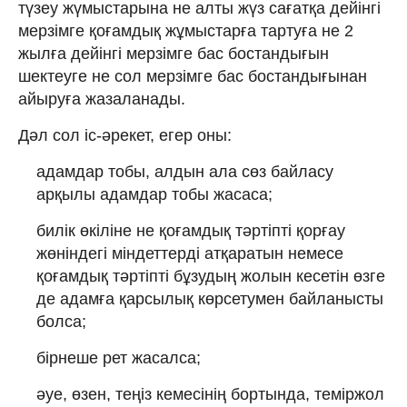
түзеу жүмыстарына не алты жүз сағатқа дейінгі
мерзімге қоғамдық жұмыстарға тартуға не 2
жылға дейінгі мерзімге бас бостандығын
шектеуге не сол мерзімге бас бостандығынан
айыруға жазаланады.
Дәл сол іс-әрекет, егер оны:
адамдар тобы, алдын ала сөз байласу
арқылы адамдар тобы жасаса;
билік өкiлiне не қоғамдық тәртiптi қорғау
жөнiндегi мiндеттердi атқаратын немесе
қоғамдық тәртiптi бұзудың жолын кесетін өзге
де адамға қарсылық көрсетумен байланысты
болса;
бiрнеше рет жасалса;
әуе, өзен, теңіз кемесінің бортында, теміржол