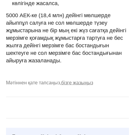
көлігінде жасалса,
5000 АЕК-ке (18,4 млн) дейiнгi мөлшерде
айыппұл салуға не сол мөлшерде түзеу
жұмыстарына не бір мың екі жүз сағатқа дейінгі
мерзімге қоғамдық жұмыстарға тартуға не бес
жылға дейiнгi мерзiмге бас бостандығын
шектеуге не сол мерзiмге бас бостандығынан
айыруға жазаланады.
Мәтіннен қате тапсаңыз,
бізге жазыңыз