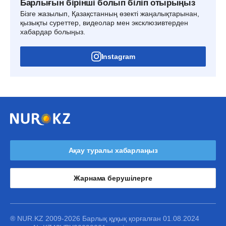
Барлығын бірінші болып біліп отырыңыз
Бізге жазылып, Қазақстанның өзекті жаңалықтарынан,
қызықты суреттер, видеолар мен эксклюзивтерден
хабардар болыңыз.
Instagram
Ақау туралы хабарлаңыз
Жарнама берушілерге
® NUR.KZ 2009-2026 Барлық құқық қорғалған 01.08.2024