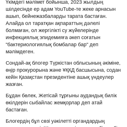
Үкімдегі мәлімет бойынша, 2023 жылдың
шілдесінде ер адам YouTube-те жеке арнасын
ашып, бейнежазбаларды тарата бастаған.
Алайда ол таратқан ақпараттың дәлелі
болмаған, ол жергілікті су жүйелерінде
инфекциялық эпидемияға әкеп соғатын
"бактериологиялық бомбалар бар" деп
мәлімдеген.
Сондай-ақ блогер Түркістан облысының әкіміне,
өңір прокурорына және ҰҚКД басшысына, содан
кейін Қазақстан президентіне ашық үндеулер
жазған.
Бұдан бөлек, Жетісай тұрғыны аудандық билік
өкілдерін сыбайлас жемқорлар деп атай
бастаған.
Блогердің бұл сөзі уәкілетті органдардың