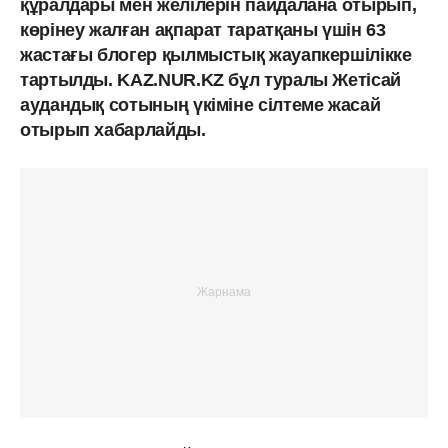
құралдары мен желілерін пайдалана отырып,
көрінеу жалған ақпарат таратқаны үшін 63
жастағы блогер қылмыстық жауапкершілікке
тартылды. KAZ.NUR.KZ бұл туралы Жетісай
аудандық сотының үкіміне сілтеме жасай
отырып хабарлайды.