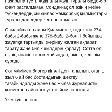
назарына түсті. Жұқпалы қауіп туралы бірде-бір
факт расталмаған. Сондай-ақ ол өзінің көзіне
түскендердің сыбайлас жемқорлық қылмыстары
туралы дәлелдер келтіре алмаған.
Осылайша ер адам Қылмыстық кодекстің 274-
бабы 2-бабы және 378-бабы 2-бөлігі бойынша
жауапқа тартылды (көрінеу жалған ақпарат
тарату және билік өкілдерін қорлау). Сотта ол
өзінің кінәсін толық мойындап, өкініп, кешірім
сұрады.
Сот үкімімен блогер кінәлі деп танылып, оған 1
жыл 6 ай бас бостандығын шектеу
тағайындалды және бес жылға журналистік
қызметпен айналысуға тыйым салынды.
Үкім күшіне енді.