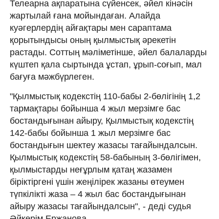
Телеарна ақпаратына сүйенсек, әйел кінәсін
жартылай ғана мойындаған. Алайда
куәгерлердің айғақтары мен сараптама
қорытындысы оның қылмыстық әрекетін
растады. Соттың мәліметінше, әйел балаларды
күштеп қала сыртында ұстап, ұрып-соғып, мал
бағуға мәжбүрлеген.
"Қылмыстық кодекстің 110-бабы 2-бөлігінің 1,2
тармақтары бойынша 4 жыл мерзімге бас
бостандығынан айыру, Қылмыстық кодекстің
142-бабы бойынша 1 жыл мерзімге бас
бостандығын шектеу жазасы тағайындалсын.
Қылмыстық кодекстің 58-бабының 3-бөлігімен,
қылмыстарды неғұрлым қатаң жазамен
біріктіргені үшін жеңілірек жазаны өтеумен
түпкілікті жаза – 4 жыл бас бостандығынан
айыру жазасы тағайындалсын", - деді судья
Әйкерім Ержанова.