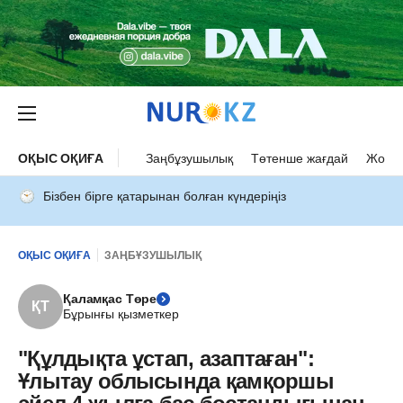
ОҚЫС ОҚИҒА
Заңбұзушылық
Төтенше жағдай
Жол а
Бізбен бірге қатарынан болған күндеріңіз
ОҚЫС ОҚИҒА
ЗАҢБҰЗУШЫЛЫҚ
Қаламқас Төре
ҚТ
Бұрынғы қызметкер
"Құлдықта ұстап, азаптаған":
Ұлытау облысында қамқоршы