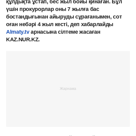
құлдықта ұстап, бес жыл бойы қинаған. Бұл
үшін прокурорлар оны 7 жылға бас
бостандығынан айыруды сұрағанымен, сот
оған небәрі 4 жыл кесті, деп хабарлайды
Almaty.tv
арнасына сілтеме жасаған
KAZ.NUR.KZ.