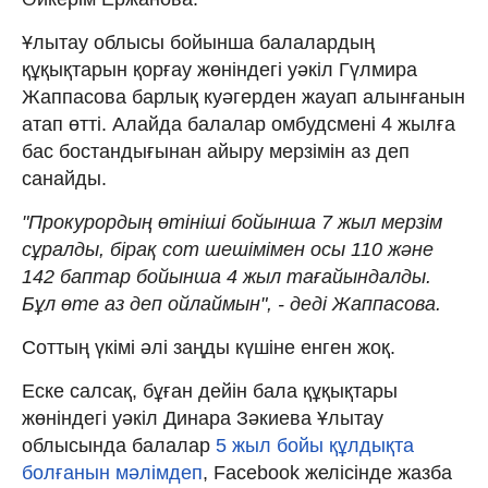
Ұлытау облысы бойынша балалардың
құқықтарын қорғау жөніндегі уәкіл Гүлмира
Жаппасова барлық куәгерден жауап алынғанын
атап өтті. Алайда балалар омбудсмені 4 жылға
бас бостандығынан айыру мерзімін аз деп
санайды.
"Прокурордың өтініші бойынша 7 жыл мерзім
сұралды, бірақ сот шешімімен осы 110 және
142 баптар бойынша 4 жыл тағайындалды.
Бұл өте аз деп ойлаймын", - деді Жаппасова.
Соттың үкімі әлі заңды күшіне енген жоқ.
Еске салсақ, бұған дейін бала құқықтары
жөніндегі уәкіл Динара Зәкиева Ұлытау
облысында балалар
5 жыл бойы құлдықта
болғанын мәлімдеп
, Facebook желісінде жазба