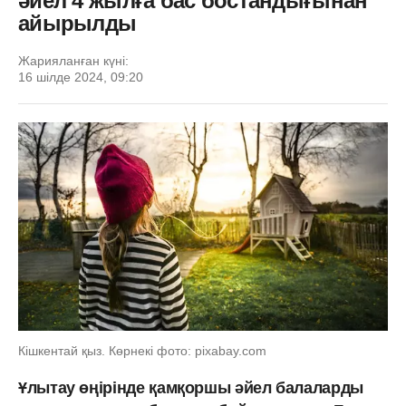
әйел 4 жылға бас бостандығынан
айырылды
Жарияланған күні:
16 шілде 2024, 09:20
Кішкентай қыз. Көрнекі фото: pixabay.com
Ұлытау өңірінде қамқоршы әйел балаларды