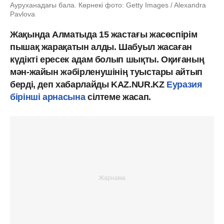
Ауруханадағы бала. Көрнекі фото: Getty Images / Alexandra
Pavlova
Жақында Алматыда 15 жастағы жасөспірім
пышақ жарақатын алды. Шабуыл жасаған
күдікті ересек адам болып шықты. Оқиғаның
мән-жайын жәбірленушінің туыстары айтып
берді, деп хабарлайды KAZ.NUR.KZ
Еуразия
бірінші арнасына
сілтеме жасап.