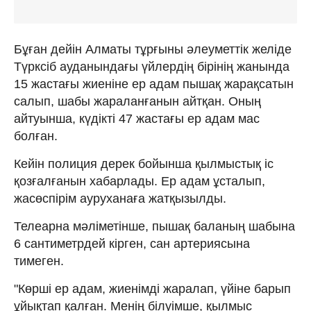
Бұған дейін Алматы тұрғыны әлеуметтік желіде
Түрксіб ауданындағы үйлердің бірінің жанында
15 жастағы жиеніне ер адам пышақ жарақсатын
салып, шабы жараланғанын айтқан. Оның
айтуынша, күдікті 47 жастағы ер адам мас
болған.
Кейін полиция дерек бойынша қылмыстық іс
қозғалғанын хабарлады. Ер адам ұсталып,
жасөспірім ауруханаға жатқызылды.
Телеарна мәліметінше, пышақ баланың шабына
6 сантиметрдей кірген, сан артериясына
тимеген.
"Көрші ер адам, жиенімді жаралап, үйіне барып
ұйықтап қалған. Менің білуімше, қылмыс