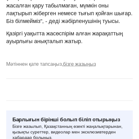
жасалған қару табылмаған, мүмкін оны
лақтырып жіберген немесе тығып қойған шығар.
Біз білмейміз", - деді жәбірленушінің туысы.
Қазіргі уақытта жасөспірім алған жарақаттың
ауырлығы анықталып жатыр.
Мәтіннен қате тапсаңыз,
бізге жазыңыз
Барлығын бірінші болып біліп отырыңыз
Бізге жазылып, Қазақстанның өзекті жаңалықтарынан,
қызықты суреттер, видеолар мен эксклюзивтерден
хабардар болыңыз.