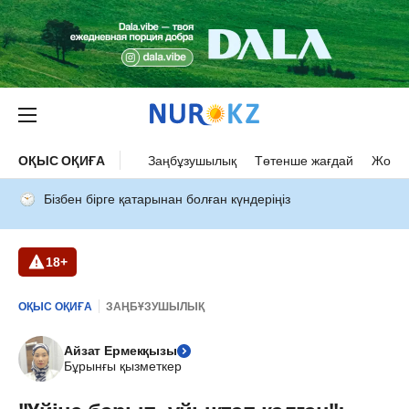
ОҚЫС ОҚИҒА
Заңбұзушылық
Төтенше жағдай
Жол а
Бізбен бірге қатарынан болған күндеріңіз
18+
ОҚЫС ОҚИҒА
ЗАҢБҰЗУШЫЛЫҚ
Айзат Ермекқызы
Бұрынғы қызметкер