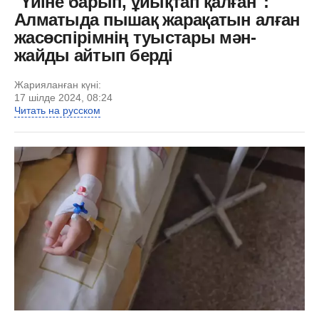
"Үйіне барып, ұйықтап қалған":
Алматыда пышақ жарақатын алған
жасөспірімнің туыстары мән-
жайды айтып берді
Жарияланған күні:
17 шілде 2024, 08:24
Читать на русском