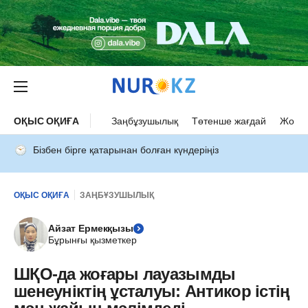
ОҚЫС ОҚИҒА
Заңбұзушылық
Төтенше жағдай
Жол а
Бізбен бірге қатарынан болған күндеріңіз
ОҚЫС ОҚИҒА
ЗАҢБҰЗУШЫЛЫҚ
Айзат Ермекқызы
Бұрынғы қызметкер
ШҚО-да жоғары лауазымды
шенеуніктің ұсталуы: Антикор істің