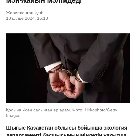
мән-жайын мәлімдеді
Жарияланған күні:
18 шілде 2024, 16:13
Қолына кісен салынған ер адам. Фото: Hirkophoto/Getty
Images
Шығыс Қазақстан облысы бойынша экология
департаменті басшысының міндетін уақытша