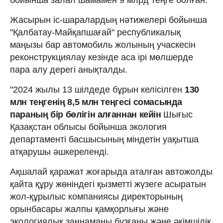
Жасырын іс-шаралардың нәтижелері бойынша
"Қалбатау-Майқапшағай" республикалық
маңызы бар автомобиль жолының учаскесін
реконструкциялау кезінде аса ірі мөлшерде
пара алу дерегі анықталды.
"2024 жылы 13 шілдеде бұрын келісілген
130
млн теңгенің 8,5 млн теңгесі сомасында
параның бір бөлігін алғаннан кейін
Шығыс
Қазақстан облысы бойынша экология
департаменті басшысының міндетін уақытша
атқарушы әшкереленді.
Ақшалай қаражат жоғарыда аталған автожолды
қайта құру жөніндегі қызметті жүзеге асыратын
жол-құрылыс компаниясы директорының
орынбасары жалпы қамқорлығы және
экологиялық заңнаманы бұзғаны және әкімшілік