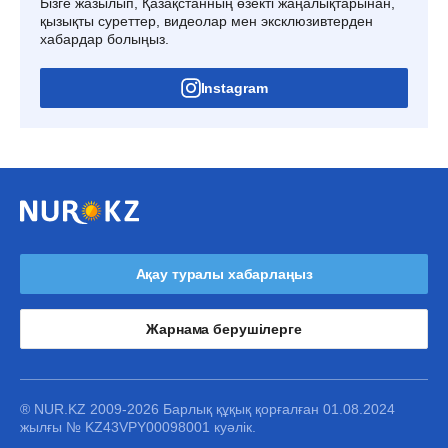
Бізге жазылып, Қазақстанның өзекті жаңалықтарынан,
қызықты суреттер, видеолар мен эксклюзивтерден
хабардар болыңыз.
Instagram
Ақау туралы хабарлаңыз
Жарнама берушілерге
® NUR.KZ 2009-2026 Барлық құқық қорғалған 01.08.2024
жылғы № KZ43VPY00098001 куәлік.