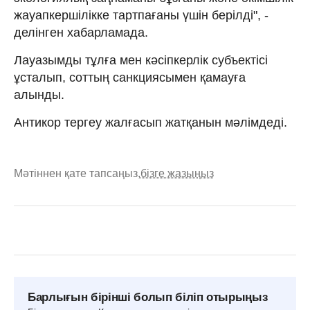
жауапкершілікке тартпағаны үшін берілді", -
делінген хабарламада.
Лауазымды тұлға мен кәсіпкерлік субъектісі
ұсталып, соттың санкциясымен қамауға
алынды.
Антикор тергеу жалғасып жатқанын мәлімдеді.
Мәтіннен қате тапсаңыз,
бізге жазыңыз
Барлығын бірінші болып біліп отырыңыз