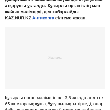
атқарушы ұсталды. Құзырлы орган істің мән-
жайын мәлімдеді, деп хабарлайды
KAZ.NUR.KZ
Антикорға
сілтеме жасап.
Құзырлы орган мәліметінше, 3,5 жылда агенттік
65 жемқорлық құқық бұзушылықты тіркеді, олар
бойынша залал шамамен 9 млрд теңге болған.