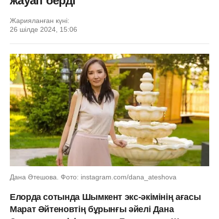
жауап берді
Жарияланған күні:
26 шілде 2024, 15:06
Дана Әтешова. Фото: instagram.com/dana_ateshova
Елорда сотында Шымкент экс-әкімінің ағасы
Марат Әйтеновтің бұрынғы әйелі Дана