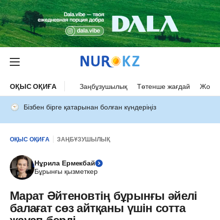
ОҚЫС ОҚИҒА
Заңбұзушылық
Төтенше жағдай
Жол а
Бізбен бірге қатарынан болған күндеріңіз
ОҚЫС ОҚИҒА
ЗАҢБҰЗУШЫЛЫҚ
Нұрила Ермекбай
Бұрынғы қызметкер
Марат Әйтеновтің бұрынғы әйелі
балағат сөз айтқаны үшін сотта