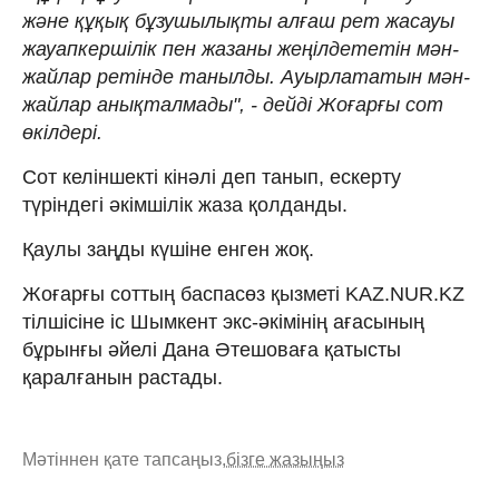
және құқық бұзушылықты алғаш рет жасауы
жауапкершілік пен жазаны жеңілдететін мән-
жайлар ретінде танылды. Ауырлататын мән-
жайлар анықталмады", - дейді Жоғарғы сот
өкілдері.
Сот келіншекті кінәлі деп танып, ескерту
түріндегі әкімшілік жаза қолданды.
Қаулы заңды күшіне енген жоқ.
Жоғарғы соттың баспасөз қызметі KAZ.NUR.KZ
тілшісіне іс Шымкент экс-әкімінің ағасының
бұрынғы әйелі Дана Әтешоваға қатысты
қаралғанын растады.
Мәтіннен қате тапсаңыз,
бізге жазыңыз