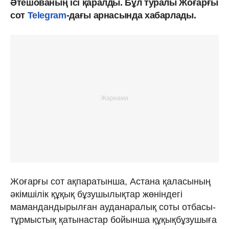
Әтешованың ісі қаралды. Бұл туралы Жоғарғы
сот
Telegram
-дағы арнасында хабарлады.
Жоғарғы сот ақпаратынша, Астана қаласының
әкімшілік құқық бұзушылықтар жөніндегі
мамандандырылған ауданаралық соты отбасы-
тұрмыстық қатынастар бойынша құқықбұзушыға