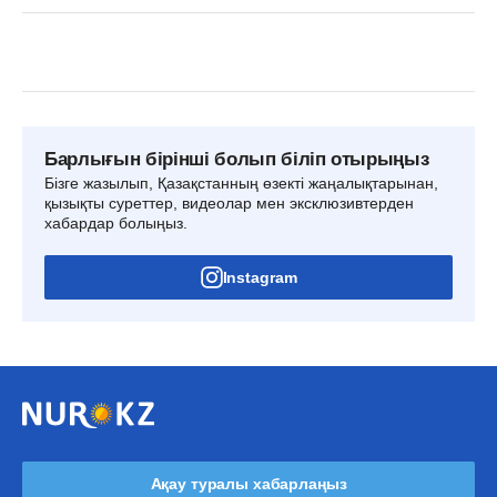
Барлығын бірінші болып біліп отырыңыз
Бізге жазылып, Қазақстанның өзекті жаңалықтарынан,
қызықты суреттер, видеолар мен эксклюзивтерден
хабардар болыңыз.
Instagram
Ақау туралы хабарлаңыз