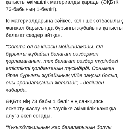
қатысты әкімшілік материалды қарады (ӘҚБтК
73-бабының 1-бөлігі).
Іс материалдарына сәйкес, келіншек отбасылық
жанжал барысында бұрынғы жұбайына қатысты
балағат сөздер айтқан.
"Сотта ол өз кінәсін мойындамады. Ол
бұрынғы жұбайын балағат сөздермен
қорламағанын, тек балағат сөздер түріндегі
етістікті қолданғанын түсіндірді. Сонымен
бірге бұрынғы жұбайының үйде заңсыз болып,
оны арандатқанын жеткізді", - делінген
хабарда.
ӘҚБтК-нің 73-бабы 1-бөлігінің санкциясы
ескерту жасау не 5 тәулікке әкiмшiлiк қамаққа
алуға әкеп соғады.
"Құқықбұзушының жас балаларының болуы