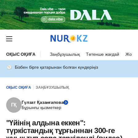
ОҚЫС ОҚИҒА
Заңбұзушылық
Төтенше жағдай
Жол а
Бізбен бірге қатарынан болған күндеріңіз
ОҚЫС ОҚИҒА
ЗАҢБҰЗУШЫЛЫҚ
Гүлзат Қазанғапова
ГҚ
Бұрынғы қызметкер
"Үйінің алдына еккен":
түркістандық тұрғыннан 300-ге