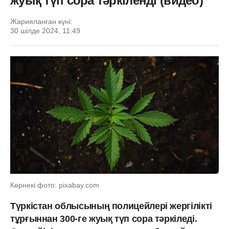
жуық түп сора тәркіленді (видео)
Жарияланған күні:
30 шілде 2024, 11:49
Көрнекі фото: pixabay.com
Түркістан облысының полицейлері жергілікті
тұрғыннан 300-ге жуық түп сора тәркіледі.