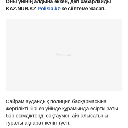
Оны үйінің алдына еккен, деп хабарлайды
KAZ.NUR.KZ
Polisia.kz
-ке сіілтеме жасап.
Сайрам аудандық полиция басқармасына
жергілікті бірі өз үйінде құрамында есірткі заты
бар өсімдіктерді сақтаумен айналысатыны
туралы ақпарат келіп түсті.