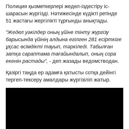
Полиция қызметкерлері жедел-іздестіру іс-
шарасын жүргізді. Нәтижесінде күдікті ретінде
51 жастағы жергілікті тұрғынды анықтады.
"Жедел уәкілдер оның үйіне тінту жүргізу
барысында үйінің алдына егілген 281 есірткіге
ұқсас өсімдікті тауып, тәркіледі. Табылған
затқа сараптама тағайындалып, оның сора
екенін растады",
- деп жазады ведомстводан.
Қазіргі таңда ер адамға қатысты сотқа дейінгі
тергеп-тексеру амалдары жүргізіліп жатыр.