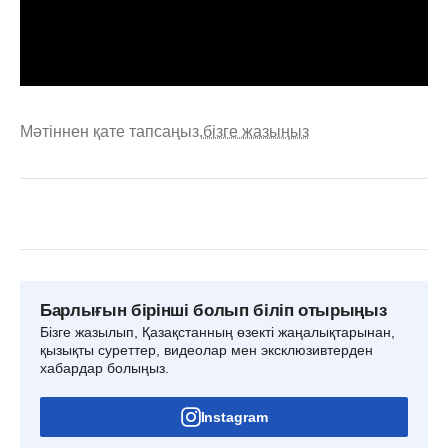
Мәтіннен қате тапсаңыз,
бізге жазыңыз
Барлығын бірінші болып біліп отырыңыз
Бізге жазылып, Қазақстанның өзекті жаңалықтарынан,
қызықты суреттер, видеолар мен эксклюзивтерден
хабардар болыңыз.
Instagram