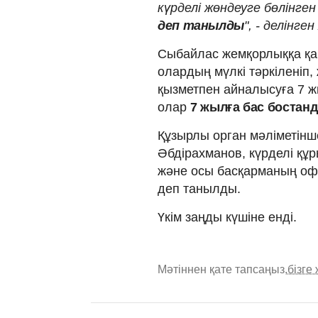
күрделі жөндеуге бөлінге
деп танылды
", - делінге
Сыбайлас жемқорлыққа қар
олардың мүлкі тәркіленіп,
қызметпен айналысуға 7 ж
олар
7 жылға бас боста
Құзырлы орган мәліметінш
Әбдірахманов, күрделі құ
және осы басқарманың офи
деп танылды.
Үкім заңды күшіне енді.
Мәтіннен қате тапсаңыз,
бізге