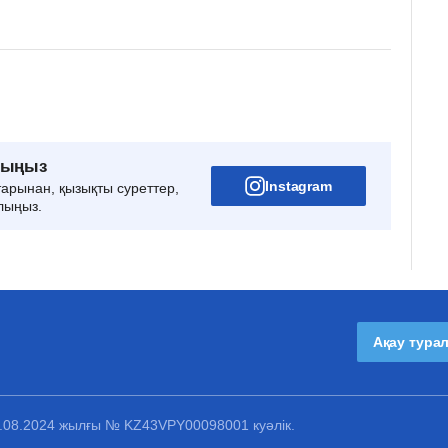
рыңыз
Instagram
тарынан, қызықты суреттер,
лыңыз.
Ақау тура
1.08.2024 жылғы № KZ43VPY00098001 куәлік.