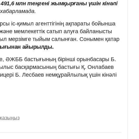
н
491,6 млн теңгені жымқырғаны үшін кінәлі
н хабарламада.
сы іс-қимыл агенттігінің ақпараты бойынша
 және мемлекеттік сатып алуға байланысты
ыл мерзімге тыйым салынған. Сонымен қатар
ндығынан айырылды.
е, ӘЖББ бастығының бірінші орынбасары Б.
рылыс басқармасының бастығы Қ. Онлабаев
цері Б. Лесбаев немқұрайлылық үшін кінәлі
 жазыңыз