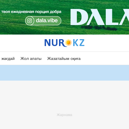
 жағдай
Жол апаты
Жазатайым оқиға