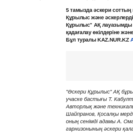
5 тамызда әскери соттың 
Құрылыс және әскерлерді
Құрылыс" АҚ лауазымды 
қадағалау өкілдеріне жән
Бұл туралы KAZ.NUR.KZ
"Әскери Құрылыс" АҚ бұры
учаске бастығы Т. Кабул
Авторлық және техникалық
Шайпранов, Қосалқы мерді
оның сенімді адамы А. О
гарнизонының әскери қа