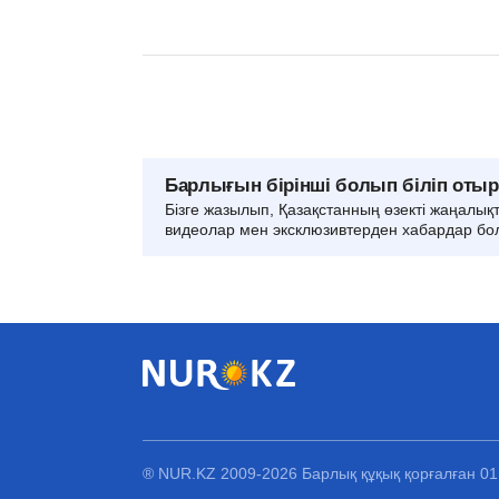
Барлығын бірінші болып біліп оты
Бізге жазылып, Қазақстанның өзекті жаңалық
видеолар мен эксклюзивтерден хабардар бо
® NUR.KZ 2009-2026 Барлық құқық қорғалған 0