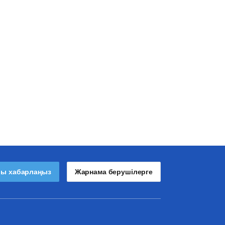
лы хабарлаңыз
Жарнама берушілерге