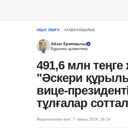
ОҚЫС ОҚИҒА
ЗАҢБҰЗУШЫЛЫҚ
Айзат Ермекқызы
Бұрынғы қызметкер
491,6 млн теңг
"Әскери құрыл
вице-президент
тұлғалар сотта
Жарияланған күні:
7 тамыз 2024, 16:14