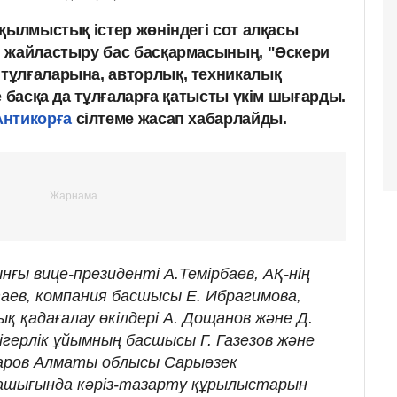
қылмыстық істер жөніндегі сот алқасы
 жайластыру бас басқармасының, "Әскери
тұлғаларына, авторлық, техникалық
е басқа да тұлғаларға қатысты үкім шығарды.
Антикорға
сілтеме жасап хабарлайды.
нғы вице-президенті А.Темірбаев, АҚ-нің
таев, компания басшысы Е. Ибрагимова,
 қадағалау өкілдері А. Дощанов және Д.
герлік ұйымның басшысы Г. Газезов және
маров Алматы облысы Сарыөзек
лашығында кәріз-тазарту құрылыстарын