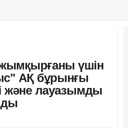
е жымқырғаны үшін
ыс" АҚ бұрынғы
і және лауазымды
лды