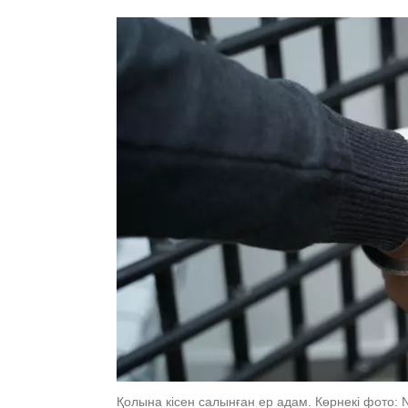
Қолына кісен салынған ер адам. Көрнекі фото: