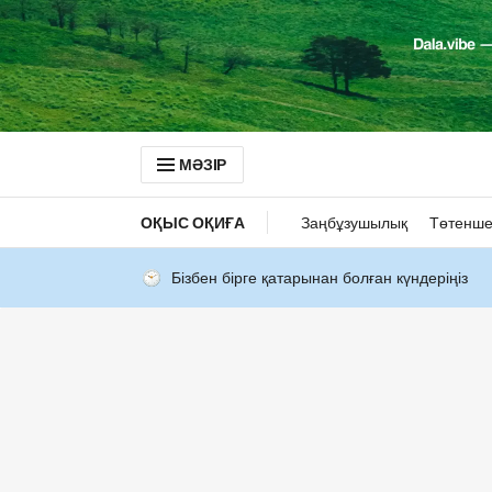
МӘЗІР
ОҚЫС ОҚИҒА
Заңбұзушылық
Төтенше
Бізбен бірге қатарынан болған күндеріңіз