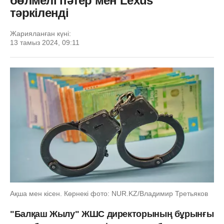
бөлмелі пәтер мен Lexus
тәркіленді
Жарияланған күні:
13 тамыз 2024, 09:11
Ақша мен кісен. Көрнекі фото: NUR.KZ/Владимир Третьяков
"Балқаш Жылу" ЖШС директорының бұрынғы