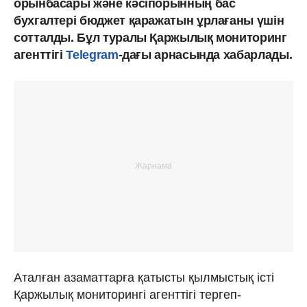
орынбасары және кәсіпорынның бас
бухгалтері бюджет қаражатын ұрлағаны үшін
сотталды. Бұл туралы Қаржылық мониторинг
агенттігі
Telegram
-дағы арнасында хабарлады.
Аталған азаматтарға қатысты қылмыстық істі
Қаржылық мониторингі агенттігі тергеп-