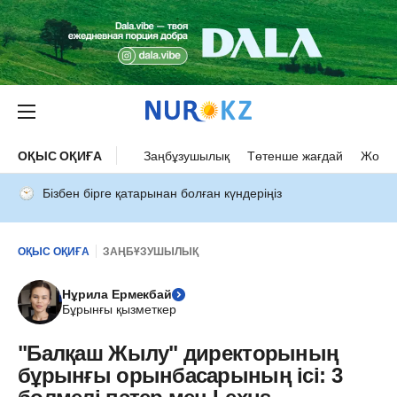
ОҚЫС ОҚИҒА
Заңбұзушылық
Төтенше жағдай
Жол а
Бізбен бірге қатарынан болған күндеріңіз
ОҚЫС ОҚИҒА
ЗАҢБҰЗУШЫЛЫҚ
Нұрила Ермекбай
Бұрынғы қызметкер
"Балқаш Жылу" директорының
бұрынғы орынбасарының ісі: 3