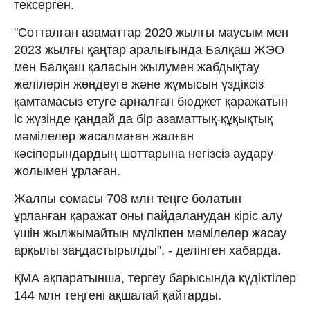
тексерген.
"Сотталған азаматтар 2020 жылғы маусым мен
2023 жылғы қаңтар аралығында Балқаш ЖЭО
мен Балқаш қаласын жылумен жабдықтау
желілерін жөндеуге және жұмысын үздіксіз
қамтамасыз етуге арналған бюджет қаражатын
іс жүзінде қандай да бір азаматтық-құқықтық
мәмілелер жасалмаған жалған
кәсіпорындардың шоттарына негізсіз аудару
жолымен ұрлаған.
Жалпы сомасы 708 млн теңге болатын
ұрланған қаражат оны пайдаланудан кіріс алу
үшін жылжымайтын мүлікпен мәмілелер жасау
арқылы заңдастырылды", - делінген хабарда.
ҚМА ақпаратынша, тергеу барысында күдіктілер
144 млн теңгені ақшалай қайтарды.