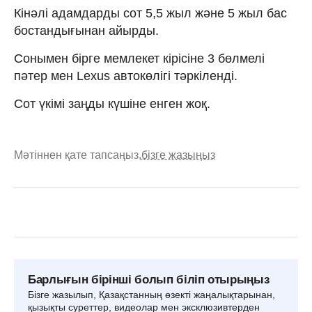
Кінәлі адамдарды сот 5,5 жыл және 5 жыл бас
бостандығынан айырды.
Сонымен бірге мемлекет кірісіне 3 бөлмелі
пәтер мен Lexus автокөлігі тәркіленді.
Сот үкімі заңды күшіне енген жоқ.
Мәтіннен қате тапсаңыз,
бізге жазыңыз
Барлығын бірінші болып біліп отырыңыз
Бізге жазылып, Қазақстанның өзекті жаңалықтарынан,
қызықты суреттер, видеолар мен эксклюзивтерден