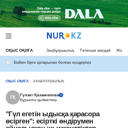
ОҚЫС ОҚИҒА
Заңбұзушылық
Төтенше жағдай
Жол а
Бізбен бірге қатарынан болған күндеріңіз
ОҚЫС ОҚИҒА
ЗАҢБҰЗУШЫЛЫҚ
Гүлзат Қазанғапова
ГҚ
Бұрынғы қызметкер
"Гүл егетін ыдысқа қарасора
өсірген": есірткі өндірумен