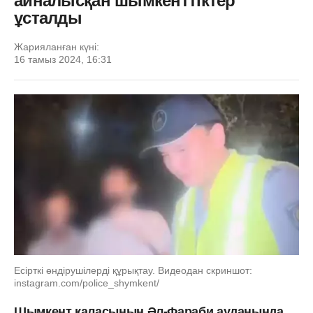
айналысқан шымкенттіктер
ұсталды
Жарияланған күні:
16 тамыз 2024, 16:31
Есірткі өндірушілерді құрықтау. Видеодан скриншот:
instagram.com/police_shymkent/
Шымкент қаласының Әл-Фараби ауданында