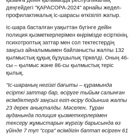
деңгейдегі "ҚАРАСОРА-2024" арнайы жедел-
профилактикалық іс-шарасы өткізіліп жатыр.
​Іс-шара басталған уақыттан бүгінге дейін
полиция қызметкерлерімен өңірімізде есірткінің,
психотроптық заттар мен сол тектестердің
заңсыз айналымымен байланысты жалпы 132
қылмыстық құқық бұзушылық тіркелді. Оның 46-
сы – қылмыс және 86-сы қылмыстық теріс
қылық.
"Іс-шараның негізгі бағыты – құрамында
есiрткi заттар бар, өсiруге тыйым салынған
өсiмдiктердi заңсыз егіп-өсіру бойынша жалпы
23 дерек анықталды. Мәселен, Тұран
ауданында полиция қызметкерлерімен
тексеру жұмыстарын жүргізу барысында өз
үйінде 7 түп "сора" өсімдігін баптап өсірген 61