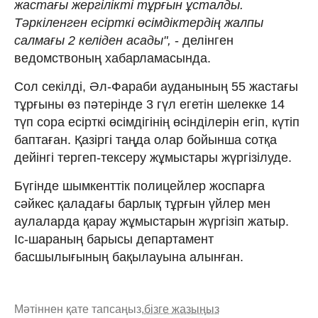
жастағы жергілікті тұрғын ұсталды.
Тәркіленген есірткі өсімдіктердің жалпы
салмағы 2 келіден асады",
- делінген
ведомствоның хабарламасында.
Сол секілді, Әл-Фараби ауданының 55 жастағы
тұрғыны өз пәтерінде 3 гүл егетін шелекке 14
түп сора есірткі өсімдігінің өсінділерін егіп, күтіп
баптаған. Қазіргі таңда олар бойынша сотқа
дейінгі тергеп-тексеру жұмыстары жүргізілуде.
Бүгінде шымкенттік полицейлер жоспарға
сәйкес қаладағы барлық тұрғын үйлер мен
аулаларда қарау жұмыстарын жүргізіп жатыр.
Іс-шараның барысы департамент
басшылығының бақылауына алынған.
Мәтіннен қате тапсаңыз,
бізге жазыңыз