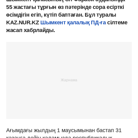
55 жастағы тұрғын өз пәтерінде сора есірткі
өсімдігін егіп, күтіп баптаған. Бұл туралы
KAZ.NUR.KZ
Шымкент қалалық ПД-ға
сілтеме
жасап хабрлайды.
Ағымдағы жылдың 1 маусымынан бастап 31
қазанға дейін қаламызда республикалық