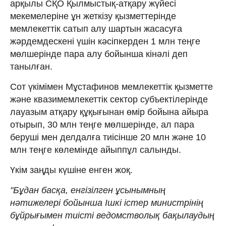
арқылы СҚО Қылмыстық-атқару жүйесі
мекемелеріне ұн жеткізу қызметтерінде
мемлекеттік сатып алу шартын жасасуға
жәрдемдескені үшін кәсіпкерден 1 млн теңге
мөлшерінде пара алу бойынша кінәлі деп
танылған.
Сот үкімімен Мұстафинов мемлекеттік қызметте
және квазимемлекеттік сектор субъектілерінде
лауазым атқару құқығынан өмір бойына айыра
отырып, 30 млн теңге мөлшерінде, ал пара
беруші мен делдалға тиісінше 20 млн және 10
млн теңге көлемінде айыппұл салынды.
Үкім заңды күшіне енген жоқ.
"Бұдан басқа, енгізілген ұсынымның
нәтижелері бойынша Ішкі істер министрінің
бұйрығымен тиісті ведомстволық бақылаудың