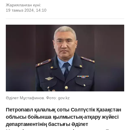
Жарияланған күні:
19 тамыз 2024, 14:10
Әділет Мұстафинов. Фото: gov.kz
Петропавл қалалық соты Солтүстік Қазақстан
облысы бойынша қылмыстық-атқару жүйесі
департаментінің бастығы Әділет