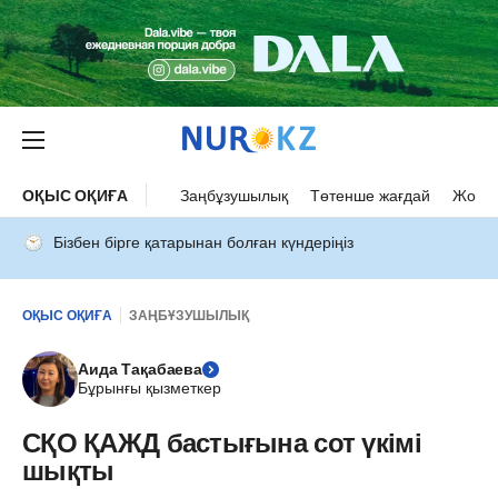
ОҚЫС ОҚИҒА
Заңбұзушылық
Төтенше жағдай
Жол а
Бізбен бірге қатарынан болған күндеріңіз
ОҚЫС ОҚИҒА
ЗАҢБҰЗУШЫЛЫҚ
Аида Тақабаева
Бұрынғы қызметкер
СҚО ҚАЖД бастығына сот үкімі
шықты