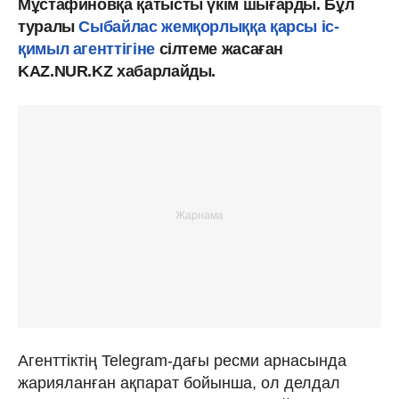
Мұстафиновқа қатысты үкім шығарды. Бұл
туралы
Сыбайлас жемқорлыққа қарсы іс-
қимыл агенттігіне
сілтеме жасаған
KAZ.NUR.KZ хабарлайды.
Агенттіктің Telegram-дағы ресми арнасында
жарияланған ақпарат бойынша, ол делдал