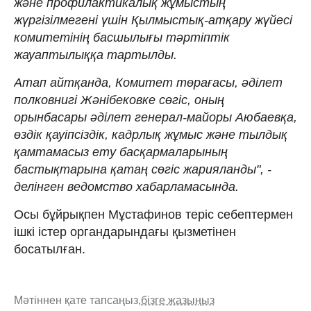
және профилактикалық жұмыстың
жүргізілмегені үшін Қылмыстық-атқару жүйесі
комитетінің басшылығы тәртіптік
жауаптылыққа тартылды.
Атап айтқанда, Комитет төрағасы, әділет
полковнигі Жәнібековке сөгіс, оның
орынбасары әділет генерал-майоры Аюбаевқа,
өздік қауіпсіздік, кадрлық жұмыс және тылдық
қамтамасыз ету басқармаларының
бастықтарына қатаң сөгіс жарияланды", -
делінген ведомство хабарламасында.
Осы бұйрықпен Мұстафинов теріс себептермен
ішкі істер органдарындағы қызметінен
босатылған.
Мәтіннен қате тапсаңыз,
бізге жазыңыз