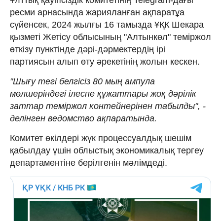
ресми арнасында жарияланған ақпаратұа
сүйенсек, 2024 жылғы 16 тамызда ҰҚК Шекара
қызметі Жетісу облысының "Алтынкөл" теміржол
өткізу пунктінде дәрі-дәрмектердің ірі
партиясын алып өту әрекетінің жолын кескен.
"Шығу тегі белгісіз 80 мың ампула
мөлшеріндегі ілеспе құжаттары жоқ дәрілік
заттар теміржол контейнерінен табылды", -
делінген ведомство ақпаратында.
Комитет өкілдері жүк процессуалдық шешім
қабылдау үшін облыстық экономикалық тергеу
департаментіне берілгенін мәлімдеді.