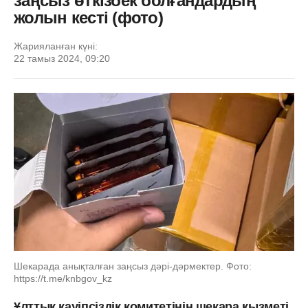
заңсыз өткізбек болғандардың
жолын кесті (фото)
Жарияланған күні:
22 тамыз 2024, 09:20
Шекарада анықталған заңсыз дәрі-дәрмектер. Фото:
https://t.me/knbgov_kz
Ұлттық қауіпсіздік комитетінің шекара қызметі