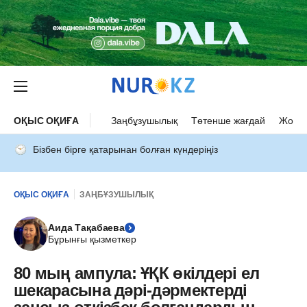
ОҚЫС ОҚИҒА
Заңбұзушылық
Төтенше жағдай
Жол а
Бізбен бірге қатарынан болған күндеріңіз
ОҚЫС ОҚИҒА
ЗАҢБҰЗУШЫЛЫҚ
Аида Тақабаева
Бұрынғы қызметкер
80 мың ампула: ҰҚК өкілдері ел
шекарасына дәрі-дәрмектерді