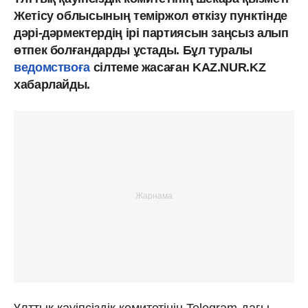
Жетісу облысының теміржол өткізу пунктінде
дәрі-дәрмектердің ірі партиясын заңсыз алып
өтпек болғандарды ұстады. Бұл туралы
ведомствоға
сілтеме жасаған KAZ.NUR.KZ
хабарлайды.
Ұлттық қауіпсіздік комитетінің Telegram-дағы