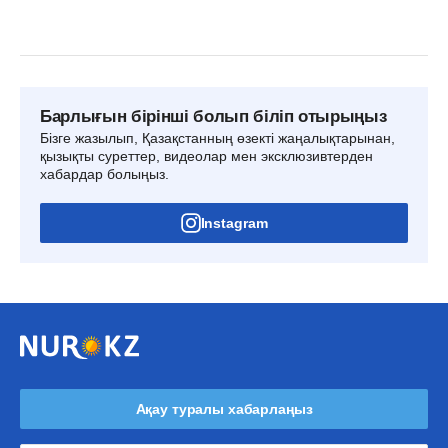
Барлығын бірінші болып біліп отырыңыз
Бізге жазылып, Қазақстанның өзекті жаңалықтарынан,
қызықты суреттер, видеолар мен эксклюзивтерден
хабардар болыңыз.
Instagram
Ақау туралы хабарлаңыз