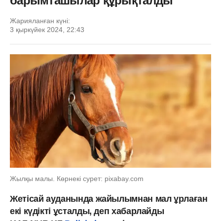
барымташылар құрықталды
Жарияланған күні:
3 қыркүйек 2024, 22:43
Жылқы малы. Көрнекі сурет: pixabay.com
Жетісай ауданында жайылымнан мал ұрлаған
екі күдікті ұсталды, деп хабарлайды