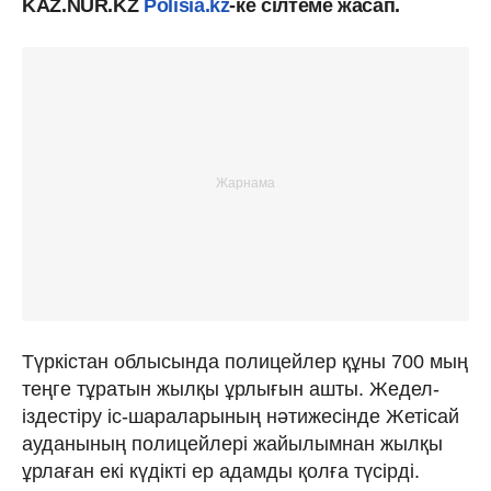
KAZ.NUR.KZ
Polisia.kz
-ке сілтеме жасап.
Түркістан облысында полицейлер құны 700 мың
теңге тұратын жылқы ұрлығын ашты. Жедел-
іздестіру іс-шараларының нәтижесінде Жетісай
ауданының полицейлері жайылымнан жылқы
ұрлаған екі күдікті ер адамды қолға түсірді.