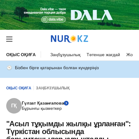
ОҚЫС ОҚИҒА
Заңбұзушылық
Төтенше жағдай
Жол а
Бізбен бірге қатарынан болған күндеріңіз
ОҚЫС ОҚИҒА
ЗАҢБҰЗУШЫЛЫҚ
Гүлзат Қазанғапова
ГҚ
Бұрынғы қызметкер
"Асыл тұқымды жылқы ұрланған":
Түркістан облысында