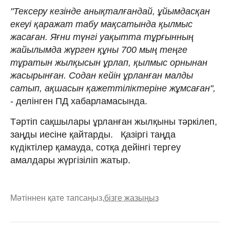
"Тексеру кезінде анықталғандай, ұйымдасқан
екеуі қаражат табу мақсатында қылмыс
жасаған. Яғни түнгі уақытта тұрғынның
жайылымда жүрген құны 700 мың теңге
тұратын жылқысын ұрлап, қылмыс орнынан
жасырынған. Содан кейін ұрланған малды
сатып, ақшасын қажеттіліктеріне жұмсаған",
- делінген ПД хабарламасында.
Тәртіп сақшылары ұрланған жылқыны тәркілеп,
заңды иесіне қайтарды. Қазіргі таңда
күдіктілер қамауда, сотқа дейінгі тергеу
амалдары жүргізіліп жатыр.
Мәтіннен қате тапсаңыз,
бізге жазыңыз